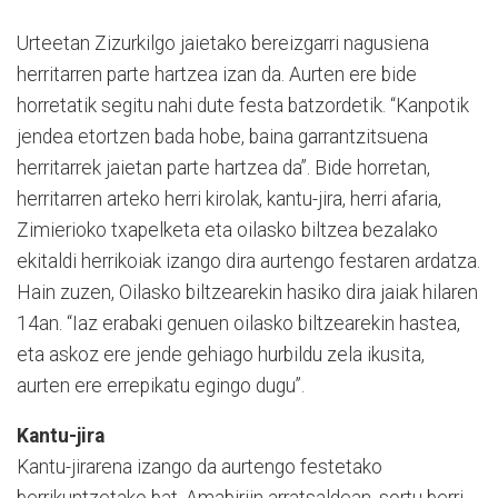
Urteetan Zizurkilgo jaietako bereizgarri nagusiena
herritarren parte hartzea izan da. Aurten ere bide
horretatik segitu nahi dute festa batzordetik. “Kanpotik
jendea etortzen bada hobe, baina garrantzitsuena
herritarrek jaietan parte hartzea da”. Bide horretan,
herritarren arteko herri kirolak, kantu-jira, herri afaria,
Zimierioko txapelketa eta oilasko biltzea bezalako
ekitaldi herrikoiak izango dira aurtengo festaren ardatza.
Hain zuzen, Oilasko biltzearekin hasiko dira jaiak hilaren
14an. “Iaz erabaki genuen oilasko biltzearekin hastea,
eta askoz ere jende gehiago hurbildu zela ikusita,
aurten ere errepikatu egingo dugu”.
Kantu-jira
Kantu-jirarena izango da aurtengo festetako