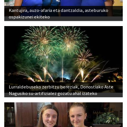
ospakizunei ekiteko
Lurraldebuseko zerbitzu bereziak, Donostiako Aste
Nagusiko su-artifizialez gozatu ahal izateko