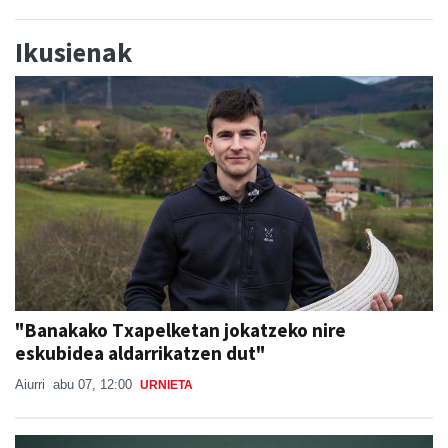
Ikusienak
"Banakako Txapelketan jokatzeko nire
eskubidea aldarrikatzen dut"
Aiurri
abu 07, 12:00
URNIETA