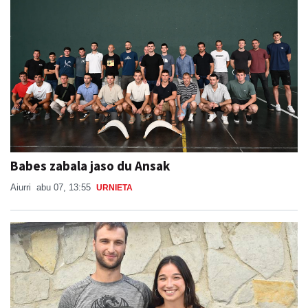
Babes zabala jaso du Ansak
Aiurri
abu 07, 13:55
URNIETA