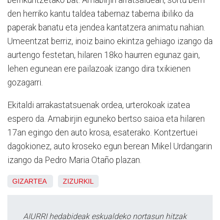
berrikuntzetako bat. Amabirjin arratsaldean, sortu berri
den herriko kantu taldea tabernaz taberna ibiliko da
paperak banatu eta jendea kantatzera animatu nahian.
Umeentzat berriz, inoiz baino ekintza gehiago izango da
aurtengo festetan, hilaren 18ko haurren egunaz gain,
lehen egunean ere pailazoak izango dira txikienen
gozagarri.
Ekitaldi arrakastatsuenak ordea, urterokoak izatea
espero da. Amabirjin eguneko bertso saioa eta hilaren
17an egingo den auto krosa, esaterako. Kontzertuei
dagokionez, auto kroseko egun berean Mikel Urdangarin
izango da Pedro Maria Otaño plazan.
GIZARTEA
ZIZURKIL
AIURRI hedabideak eskualdeko nortasun hitzak