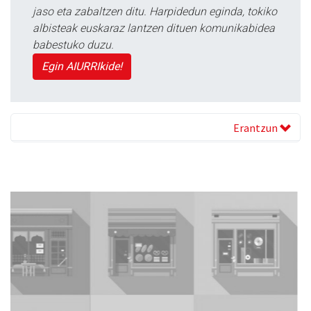
jaso eta zabaltzen ditu. Harpidedun eginda, tokiko
albisteak euskaraz lantzen dituen komunikabidea
babestuko duzu.
Egin AIURRIkide!
Erantzun