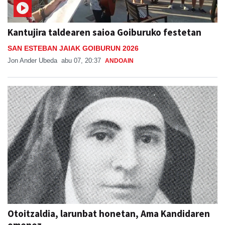
Kantujira taldearen saioa Goiburuko festetan
SAN ESTEBAN JAIAK GOIBURUN 2026
Jon Ander Ubeda
abu 07, 20:37
ANDOAIN
Otoitzaldia, larunbat honetan, Ama Kandidaren
omenez
Berrozpeko Jesusen Alaben Elkartea
abu 07, 09:25
ANDOAIN