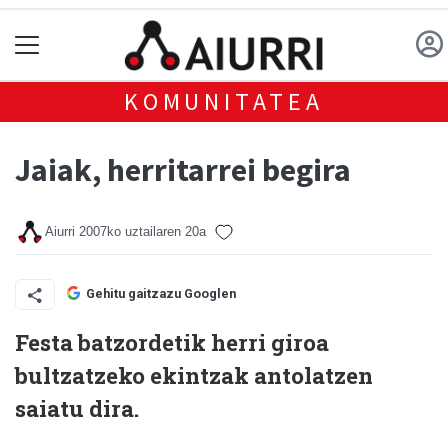
KOMUNITATEA
Jaiak, herritarrei begira
Aiurri
2007ko uztailaren 20a
Gehitu gaitzazu Googlen
Festa batzordetik herri giroa
bultzatzeko ekintzak antolatzen
saiatu dira.