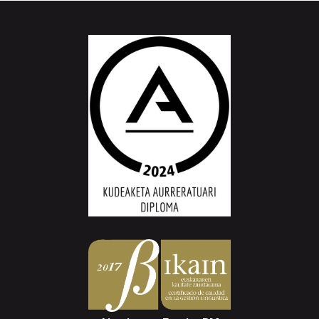
Aiurri.eus - Erroitz BM