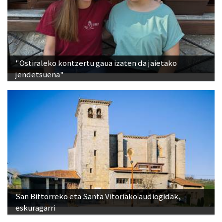
"Ostiraleko kontzertu gaua izaten da jaietako
jendetsuena"
San Bittorreko eta Santa Vitoriako audiogidak,
eskuragarri