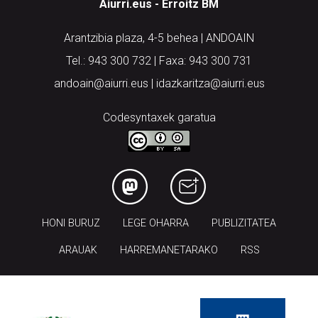
Arantzibia plaza, 4-5 behea | ANDOAIN
Tel.: 943 300 732 | Faxa: 943 300 731
andoain@aiurri.eus | idazkaritza@aiurri.eus
Codesyntaxek garatua
HONI BURUZ
LEGE OHARRA
PUBLIZITATEA
ARAUAK
HARREMANETARAKO
RSS