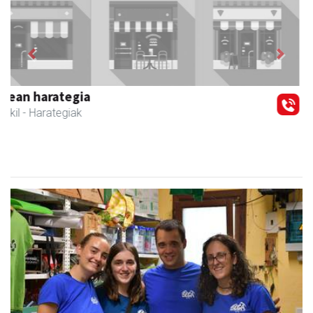
Previous
Next
Zizurkilgo Udala
Zizurkil
- Udaletxeak
Kantujira, auzo-afaria eta dantzaldia, asteburuko