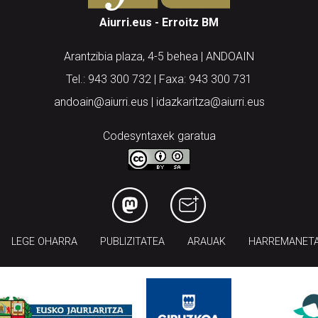
Aiurri.eus - Erroitz BM
Arantzibia plaza, 4-5 behea | ANDOAIN
Tel.: 943 300 732 | Faxa: 943 300 731
andoain@aiurri.eus | idazkaritza@aiurri.eus
Codesyntaxek garatua
LEGE OHARRA
PUBLIZITATEA
ARAUAK
HARREMANET