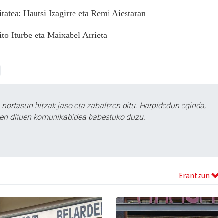
atea: Hautsi Izagirre eta Remi Aiestaran
o Iturbe eta Maixabel Arrieta
ortasun hitzak jaso eta zabaltzen ditu. Harpidedun eginda,
tzen dituen komunikabidea babestuko duzu.
Erantzun