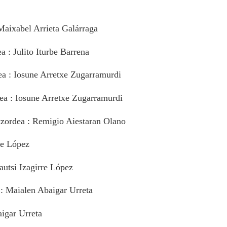
 Maixabel Arrieta Galárraga
 : Julito Iturbe Barrena
a : Iosune Arretxe Zugarramurdi
a : Iosune Arretxe Zugarramurdi
atzordea : Remigio Aiestaran Olano
re López
autsi Izagirre López
 : Maialen Abaigar Urreta
aigar Urreta