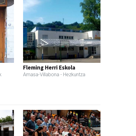
Fleming Herri Eskola
k
Amasa-Villabona
- Hezkuntza