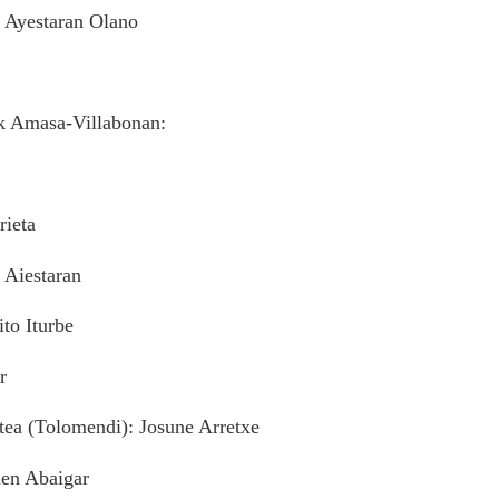
o Ayestaran Olano
k Amasa-Villabonan:
rieta
 Aiestaran
to Iturbe
r
tea (Tolomendi): Josune Arretxe
aen Abaigar