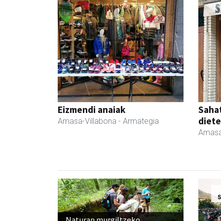
Eizmendi anaiak
Sahat
diete
Amasa-Villabona
- Armategia
Amasa
Naturan murgiltzeko