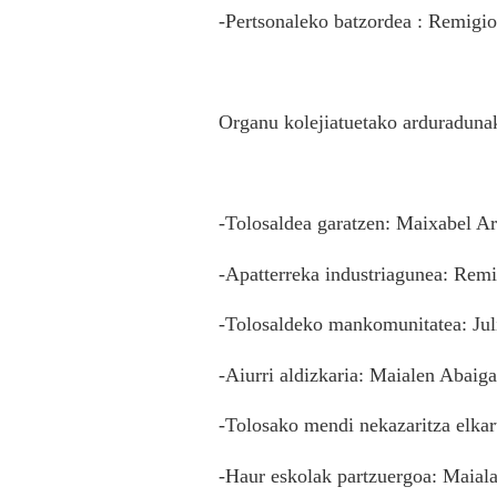
-Pertsonaleko batzordea : Remigi
Organu kolejiatuetako arduraduna
-Tolosaldea garatzen: Maixabel Ar
-Apatterreka industriagunea: Remi
-Tolosaldeko mankomunitatea: Juli
-Aiurri aldizkaria: Maialen Abaiga
-Tolosako mendi nekazaritza elkar
-Haur eskolak partzuergoa: Maial