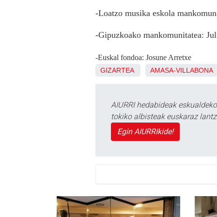
-Loatzo musika eskola mankomunit
-Gipuzkoako mankomunitatea: Julit
-Euskal fondoa: Josune Arretxe
GIZARTEA
AMASA-VILLABONA
AIURRI hedabideak eskualdeko n
tokiko albisteak euskaraz lan
Egin AIURRIkide!