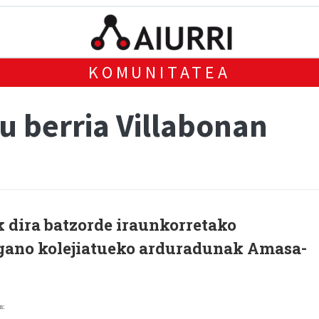
KOMUNITATEA
 berria Villabonan
 dira batzorde iraunkorretako
rgano kolejiatueko arduradunak Amasa-
n: