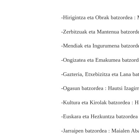
-Hirigintza eta Obrak batzordea :
-Zerbitzuak eta Mantenua batzordea
-Mendiak eta Ingurumena batzorde
-Ongizatea eta Emakumea batzorde
-Gazteria, Etxebizitza eta Lana b
-Ogasun batzordea : Hautsi Izagir
-Kultura eta Kirolak batzordea : H
-Euskara eta Hezkuntza batzordea
-Jarraipen batzordea : Maialen Ab