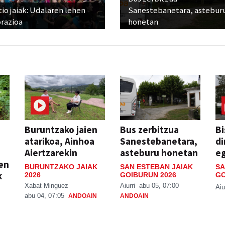
io jaiak: Udalaren lehen
Sanestebanetara, astebur
razioa
honetan
Buruntzako jaien
Bus zerbitzua
Bi
atarikoa, Ainhoa
Sanestebanetara,
di
Aiertzarekin
asteburu honetan
e
ien
BURUNTZAKO JAIAK
SAN ESTEBAN JAIAK
SA
k
2026
GOIBURUN 2026
GO
Xabat Minguez
Aiurri
abu 05, 07:00
Aiu
abu 04, 07:05
ANDOAIN
ANDOAIN