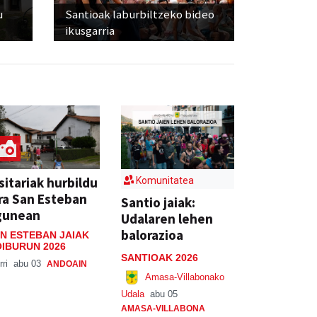
u
Santioak laburbiltzeko bideo
ikusgarria
sitariak hurbildu
Komunitatea
ra San Esteban
Santio jaiak:
gunean
Udalaren lehen
balorazioa
N ESTEBAN JAIAK
IBURUN 2026
SANTIOAK 2026
rri
abu 03
ANDOAIN
Amasa-Villabonako
Udala
abu 05
AMASA-VILLABONA