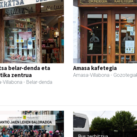
sa belar-denda eta
Amasa kafetegia
tika zentrua
Amasa-Villabona
- Gozotegia
-Villabona
- Belar-denda
Bus zerbitzua