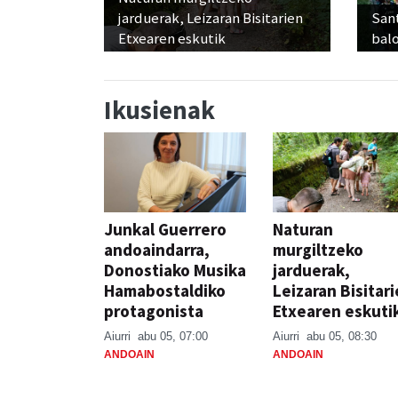
jarduerak, Leizaran Bisitarien
Sant
Etxearen eskutik
balo
Ikusienak
Junkal Guerrero
Naturan
andoaindarra,
murgiltzeko
Donostiako Musika
jarduerak,
Hamabostaldiko
Leizaran Bisitar
protagonista
Etxearen eskuti
Aiurri
abu 05, 07:00
Aiurri
abu 05, 08:30
ANDOAIN
ANDOAIN