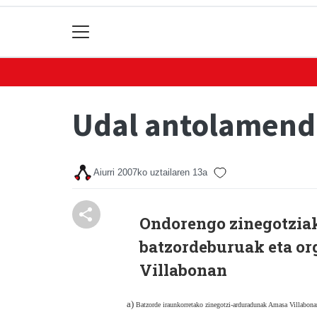
Udal antolamendu
Aiurri
2007ko uztailaren 13a
Ondorengo zinegotziak
batzordeburuak eta o
Villabonan
a)
Batzorde iraunkorretako zinegotzi-arduradunak Amasa Villabona