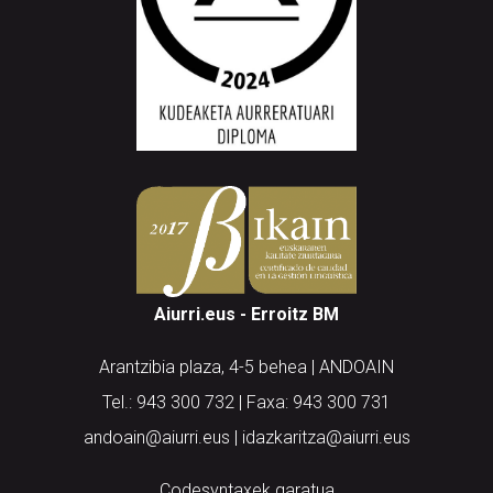
Aiurri.eus - Erroitz BM
Arantzibia plaza, 4-5 behea | ANDOAIN
Tel.: 943 300 732 | Faxa: 943 300 731
andoain@aiurri.eus | idazkaritza@aiurri.eus
Codesyntaxek garatua