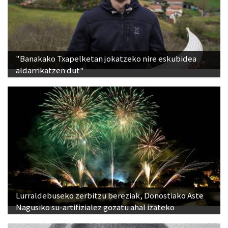
"Banakako Txapelketan jokatzeko nire eskubidea
aldarrikatzen dut"
Lurraldebuseko zerbitzu bereziak, Donostiako Aste
Nagusiko su-artifizialez gozatu ahal izateko