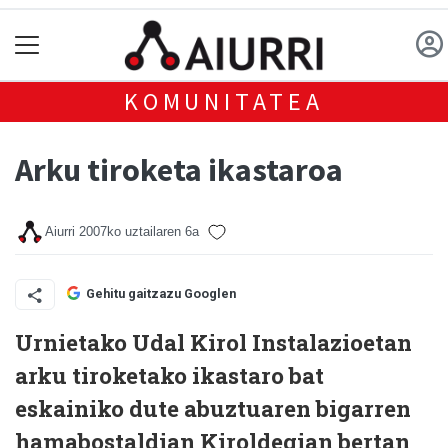
KOMUNITATEA
Arku tiroketa ikastaroa
Aiurri
2007ko uztailaren 6a
Gehitu gaitzazu Googlen
Urnietako Udal Kirol Instalazioetan
arku tiroketako ikastaro bat
eskainiko dute abuztuaren bigarren
hamabostaldian Kiroldegian bertan