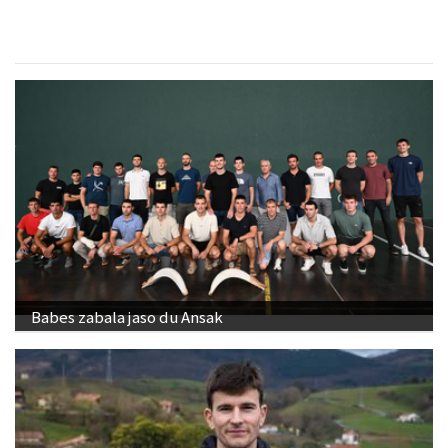
Babes zabala jaso du Ansak