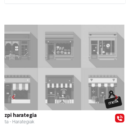
Previous
Next
Barn trasteleku eta biltegi txikien alokairua
Urnieta
- Trastelekuak