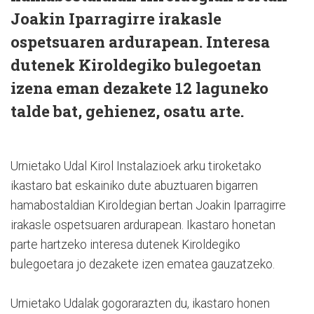
Joakin Iparragirre irakasle
ospetsuaren ardurapean. Interesa
dutenek Kiroldegiko bulegoetan
izena eman dezakete 12 laguneko
talde bat, gehienez, osatu arte.
Urnietako Udal Kirol Instalazioek arku tiroketako
ikastaro bat eskainiko dute abuztuaren bigarren
hamabostaldian Kiroldegian bertan Joakin Iparragirre
irakasle ospetsuaren ardurapean. Ikastaro honetan
parte hartzeko interesa dutenek Kiroldegiko
bulegoetara jo dezakete izen ematea gauzatzeko.
Urnietako Udalak gogorarazten du, ikastaro honen