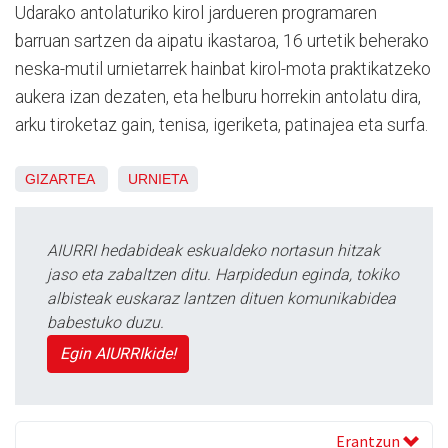
Udarako antolaturiko kirol jardueren programaren
barruan sartzen da aipatu ikastaroa, 16 urtetik beherako
neska-mutil urnietarrek hainbat kirol-mota praktikatzeko
aukera izan dezaten, eta helburu horrekin antolatu dira,
arku tiroketaz gain, tenisa, igeriketa, patinajea eta surfa.
GIZARTEA
URNIETA
AIURRI hedabideak eskualdeko nortasun hitzak
jaso eta zabaltzen ditu. Harpidedun eginda, tokiko
albisteak euskaraz lantzen dituen komunikabidea
babestuko duzu.
Egin AIURRIkide!
Erantzun