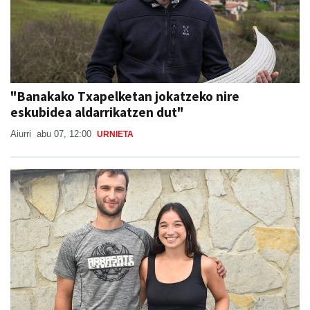
"Banakako Txapelketan jokatzeko nire
eskubidea aldarrikatzen dut"
Aiurri
abu 07, 12:00
URNIETA