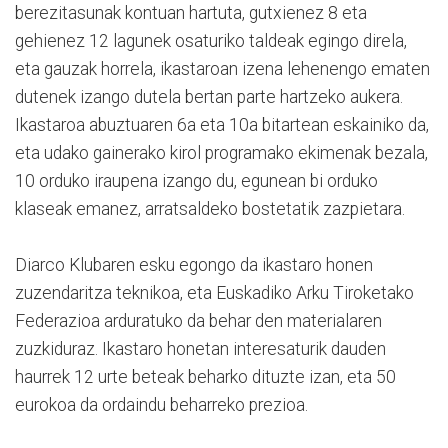
berezitasunak kontuan hartuta, gutxienez 8 eta
gehienez 12 lagunek osaturiko taldeak egingo direla,
eta gauzak horrela, ikastaroan izena lehenengo ematen
dutenek izango dutela bertan parte hartzeko aukera.
Ikastaroa abuztuaren 6a eta 10a bitartean eskainiko da,
eta udako gainerako kirol programako ekimenak bezala,
10 orduko iraupena izango du, egunean bi orduko
klaseak emanez, arratsaldeko bostetatik zazpietara.
Diarco Klubaren esku egongo da ikastaro honen
zuzendaritza teknikoa, eta Euskadiko Arku Tiroketako
Federazioa arduratuko da behar den materialaren
zuzkiduraz. Ikastaro honetan interesaturik dauden
haurrek 12 urte beteak beharko dituzte izan, eta 50
eurokoa da ordaindu beharreko prezioa.