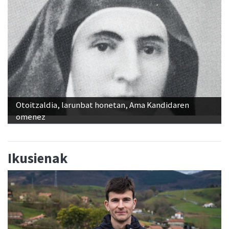
Otoitzaldia, larunbat honetan, Ama Kandidaren
omenez
Ikusienak