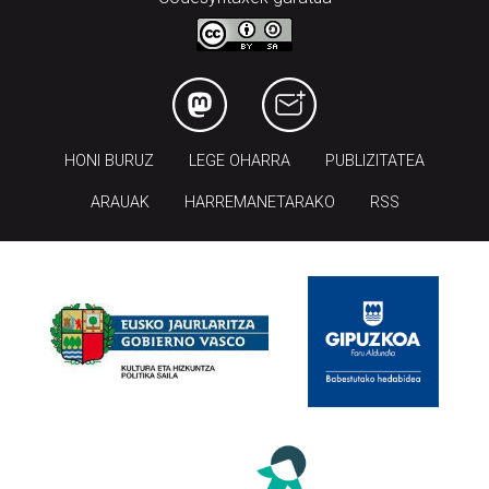
HONI BURUZ
LEGE OHARRA
PUBLIZITATEA
ARAUAK
HARREMANETARAKO
RSS