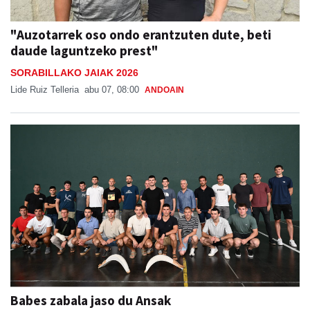
"Auzotarrek oso ondo erantzuten dute, beti
daude laguntzeko prest"
SORABILLAKO JAIAK 2026
Lide Ruiz Telleria
abu 07, 08:00
ANDOAIN
Babes zabala jaso du Ansak
Aiurri
abu 07, 13:55
URNIETA