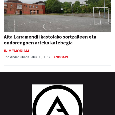
Aita Larramendi ikastolako sortzaileen eta
ondorengoen arteko katebegia
IN MEMORIAM
Jon Ander Ubeda
abu 06, 11:38
ANDOAIN