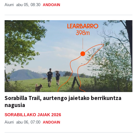
Aiurri
abu 05, 08:30
ANDOAIN
Sorabilla Trail, aurtengo jaietako berrikuntza
nagusia
SORABILLAKO JAIAK 2026
Aiurri
abu 06, 07:00
ANDOAIN