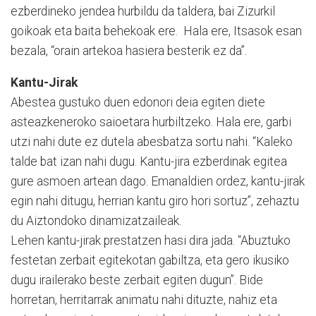
ezberdineko jendea hurbildu da taldera, bai Zizurkil
goikoak eta baita behekoak ere. Hala ere, Itsasok esan
bezala, “orain artekoa hasiera besterik ez da”.
Kantu-Jirak
Abestea gustuko duen edonori deia egiten diete
asteazkeneroko saioetara hurbiltzeko. Hala ere, garbi
utzi nahi dute ez dutela abesbatza sortu nahi. “Kaleko
talde bat izan nahi dugu. Kantu-jira ezberdinak egitea
gure asmoen artean dago. Emanaldien ordez, kantu-jirak
egin nahi ditugu, herrian kantu giro hori sortuz”, zehaztu
du Aiztondoko dinamizatzaileak.
Lehen kantu-jirak prestatzen hasi dira jada. “Abuztuko
festetan zerbait egitekotan gabiltza, eta gero ikusiko
dugu irailerako beste zerbait egiten dugun”. Bide
horretan, herritarrak animatu nahi dituzte, nahiz eta