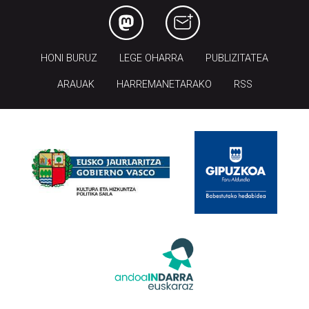
HONI BURUZ
LEGE OHARRA
PUBLIZITATEA
ARAUAK
HARREMANETARAKO
RSS