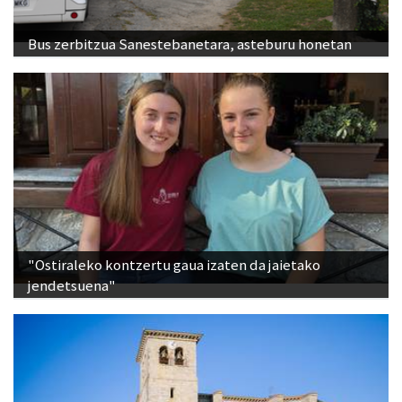
Bus zerbitzua Sanestebanetara, asteburu honetan
"Ostiraleko kontzertu gaua izaten da jaietako
jendetsuena"