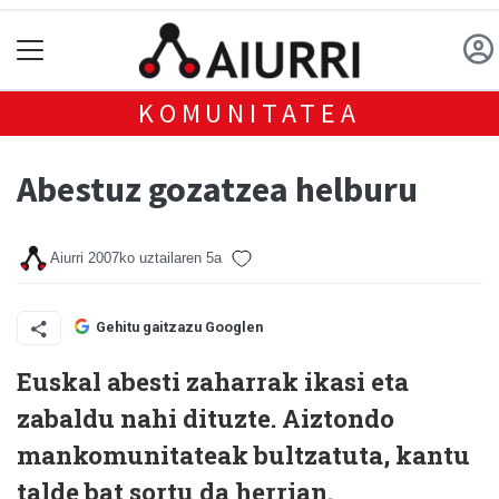
KOMUNITATEA
Abestuz gozatzea helburu
Aiurri
2007ko uztailaren 5a
Gehitu gaitzazu Googlen
Euskal abesti zaharrak ikasi eta
zabaldu nahi dituzte. Aiztondo
mankomunitateak bultzatuta, kantu
talde bat sortu da herrian.