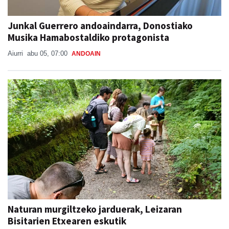
Junkal Guerrero andoaindarra, Donostiako
Musika Hamabostaldiko protagonista
Aiurri
abu 05, 07:00
ANDOAIN
Naturan murgiltzeko jarduerak, Leizaran
Bisitarien Etxearen eskutik