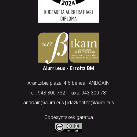
Aiurri.eus - Erroitz BM
Arantzibia plaza, 4-5 behea | ANDOAIN
Tel.: 943 300 732 | Faxa: 943 300 731
andoain@aiurri.eus | idazkaritza@aiurri.eus
Codesyntaxek garatua