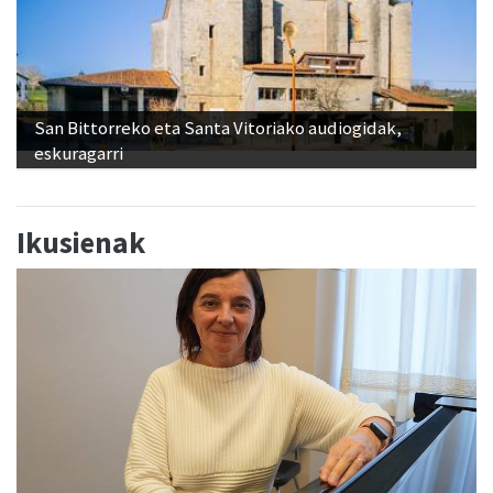
San Bittorreko eta Santa Vitoriako audiogidak,
eskuragarri
Ikusienak