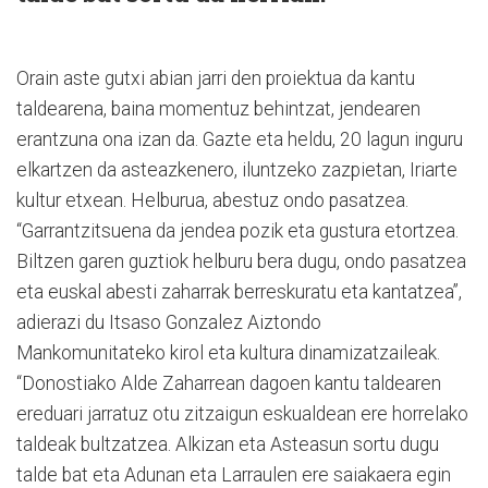
Orain aste gutxi abian jarri den proiektua da kantu
taldearena, baina momentuz behintzat, jendearen
erantzuna ona izan da. Gazte eta heldu, 20 lagun inguru
elkartzen da asteazkenero, iluntzeko zazpietan, Iriarte
kultur etxean. Helburua, abestuz ondo pasatzea.
“Garrantzitsuena da jendea pozik eta gustura etortzea.
Biltzen garen guztiok helburu bera dugu, ondo pasatzea
eta euskal abesti zaharrak berreskuratu eta kantatzea”,
adierazi du Itsaso Gonzalez Aiztondo
Mankomunitateko kirol eta kultura dinamizatzaileak.
“Donostiako Alde Zaharrean dagoen kantu taldearen
ereduari jarratuz otu zitzaigun eskualdean ere horrelako
taldeak bultzatzea. Alkizan eta Asteasun sortu dugu
talde bat eta Adunan eta Larraulen ere saiakaera egin