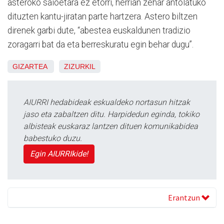
asteroko saioetara ez etorri, herrian zehar antolatuko
dituzten kantu-jiratan parte hartzera. Astero biltzen
direnek garbi dute, “abestea euskaldunen tradizio
zoragarri bat da eta berreskuratu egin behar dugu”.
GIZARTEA
ZIZURKIL
AIURRI hedabideak eskualdeko nortasun hitzak
jaso eta zabaltzen ditu. Harpidedun eginda, tokiko
albisteak euskaraz lantzen dituen komunikabidea
babestuko duzu.
Egin AIURRIkide!
Erantzun