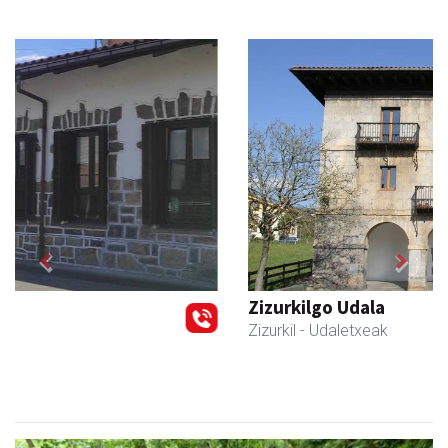
Previous
Next
Zizurkilgo Udala
Zizurkil
- Udaletxeak