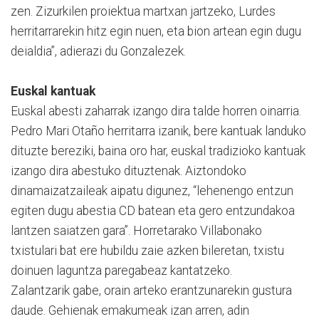
zen. Zizurkilen proiektua martxan jartzeko, Lurdes
herritarrarekin hitz egin nuen, eta bion artean egin dugu
deialdia”, adierazi du Gonzalezek.
Euskal kantuak
Euskal abesti zaharrak izango dira talde horren oinarria.
Pedro Mari Otaño herritarra izanik, bere kantuak landuko
dituzte bereziki, baina oro har, euskal tradizioko kantuak
izango dira abestuko dituztenak. Aiztondoko
dinamaizatzaileak aipatu digunez, “lehenengo entzun
egiten dugu abestia CD batean eta gero entzundakoa
lantzen saiatzen gara”. Horretarako Villabonako
txistulari bat ere hubildu zaie azken bileretan, txistu
doinuen laguntza paregabeaz kantatzeko.
Zalantzarik gabe, orain arteko erantzunarekin gustura
daude. Gehienak emakumeak izan arren, adin