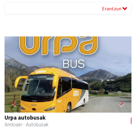
Erantzun
Previous
Next
Urpa autobusak
Andoain
- Autobusak