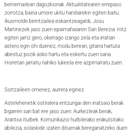
berriemaileari dagozkionak. Aktualitatearen errepaso
zorrotza, baina umore ukitu handiarekin egiten baitu.
Ikusmolde berritzailea eskaintzeagatik, Josu
Martinezek jaso zuen epaimahaiaren Sari Berezia. Hitz
egiten jarriz gero, okerrago izango zela eta irratian
astero egin ohi duenez, modu berean, gitarra hartuta
abestuz pozik asko hartu eta eskertu zuen saria.
Horretan jarraitu nahiko lukeela ere azpimarratu zuen.
Sortzaileen omenez, aurrera eginez
Astelehenetik ostiralera entzungai den irratsaio berak
bigarren sari bat ere jaso zuen. Aurkezleak berak,
Arantxa Iturbek. Komunikazio hurbilerako erakutsitako
abilezia, solaskide izaten dituenak bereganatzeko duen