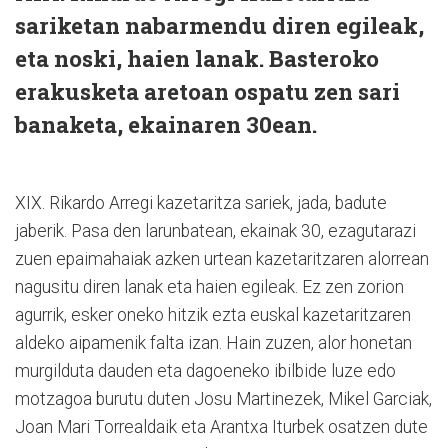
sariketan nabarmendu diren egileak,
eta noski, haien lanak. Basteroko
erakusketa aretoan ospatu zen sari
banaketa, ekainaren 30ean.
XIX. Rikardo Arregi kazetaritza sariek, jada, badute
jaberik. Pasa den larunbatean, ekainak 30, ezagutarazi
zuen epaimahaiak azken urtean kazetaritzaren alorrean
nagusitu diren lanak eta haien egileak. Ez zen zorion
agurrik, esker oneko hitzik ezta euskal kazetaritzaren
aldeko aipamenik falta izan. Hain zuzen, alor honetan
murgilduta dauden eta dagoeneko ibilbide luze edo
motzagoa burutu duten Josu Martinezek, Mikel Garciak,
Joan Mari Torrealdaik eta Arantxa Iturbek osatzen dute