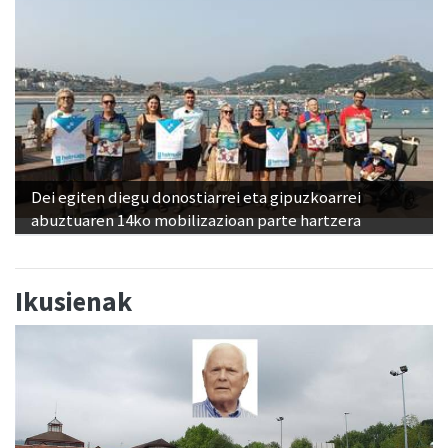
Dei egiten diegu donostiarrei eta gipuzkoarrei
abuztuaren 14ko mobilizazioan parte hartzera
Ikusienak