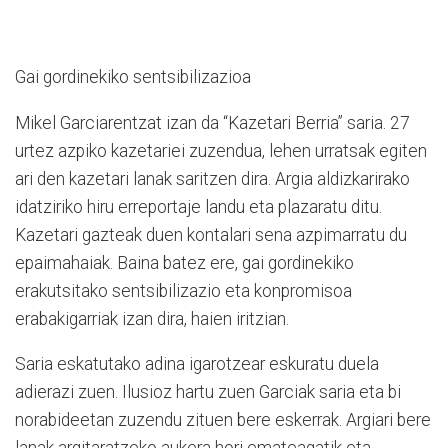
Gai gordinekiko sentsibilizazioa
Mikel Garciarentzat izan da “Kazetari Berria” saria. 27
urtez azpiko kazetariei zuzendua, lehen urratsak egiten
ari den kazetari lanak saritzen dira. Argia aldizkarirako
idatziriko hiru erreportaje landu eta plazaratu ditu.
Kazetari gazteak duen kontalari sena azpimarratu du
epaimahaiak. Baina batez ere, gai gordinekiko
erakutsitako sentsibilizazio eta konpromisoa
erabakigarriak izan dira, haien iritzian.
Saria eskatutako adina igarotzear eskuratu duela
adierazi zuen. Ilusioz hartu zuen Garciak saria eta bi
norabideetan zuzendu zituen bere eskerrak. Argiari bere