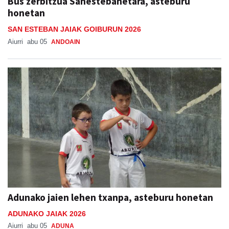
Bus zerbitzua Sanestebanetara, asteburu
honetan
SAN ESTEBAN JAIAK GOIBURUN 2026
Aiurri
abu 05
ANDOAIN
Adunako jaien lehen txanpa, asteburu honetan
ADUNAKO JAIAK 2026
Aiurri
abu 05
ADUNA