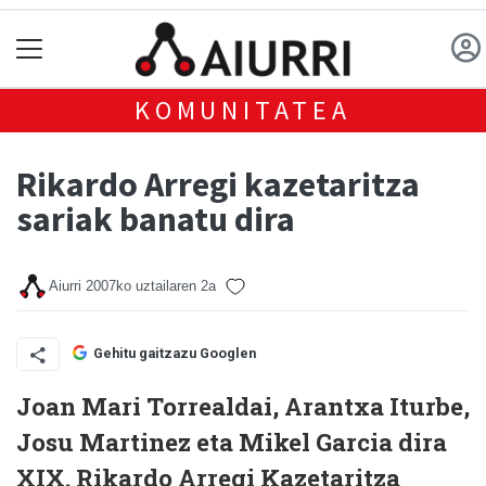
KOMUNITATEA
Rikardo Arregi kazetaritza
sariak banatu dira
Aiurri
2007ko uztailaren 2a
Gehitu gaitzazu Googlen
Joan Mari Torrealdai, Arantxa Iturbe,
Josu Martinez eta Mikel Garcia dira
XIX. Rikardo Arregi Kazetaritza