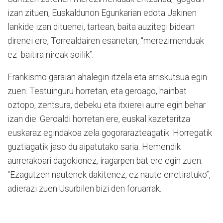
izan zituen, Euskaldunon Egunkarian edota Jakinen
lankide izan dituenei, tartean, baita auzitegi bidean
direnei ere, Torrealdairen esanetan, “merezimenduak
ez
baitira nireak soilik”.
Frankismo garaian ahalegin itzela eta arriskutsua egin
zuen. Testuinguru horretan, eta geroago, hainbat
oztopo, zentsura, debeku eta itxierei aurre egin behar
izan die. Geroaldi horretan ere, euskal kazetaritza
euskaraz egindakoa zela gogorarazteagatik. Horregatik
guztiagatik jaso du aipatutako saria. Hemendik
aurrerakoari dagokionez, iragarpen bat ere egin zuen.
“Ezagutzen nautenek dakitenez, ez naute erretiratuko”,
adierazi zuen Usurbilen bizi den foruarrak.