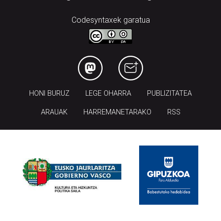
Codesyntaxek garatua
HONI BURUZ
LEGE OHARRA
PUBLIZITATEA
ARAUAK
HARREMANETARAKO
RSS