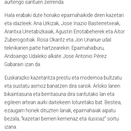
aurtengo sarituen zerrenda.
Hala erabaki dute honako epaimahaikide diren kazetari
eta idazleek: Ana Urkizak, Jose Inazio Basterretxeak,
Arantxa Urretabizkaiak, Agustin Errotabeherek eta Aitor
Zuberogoitiak. Rosa Okaritz eta Jon Unanue udal
teknikarien parte hartzearekin. Epaimahaiburu,
Andoaingo Udaleko alkate Jose Antonio Pérez
Gabarain izan da.
Euskarazko kazetaritza prestu eta modernoa bultzatu
eta sustatu asmoz banatzen dira sariok. Arloko lanen
bikaintasuna eta berritasuna dira saritutako lan eta
egileen artean aurki daitekeen loturetako bat. Bestea,
ezaugarri horiek dituzten lanak, epaimahaiak aipatu
bezala, “kazetari berrien kemenaz eta ilusioaz” sortu
izana.