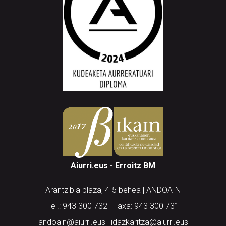
Aiurri.eus - Erroitz BM
Arantzibia plaza, 4-5 behea | ANDOAIN
Tel.: 943 300 732 | Faxa: 943 300 731
andoain@aiurri.eus | idazkaritza@aiurri.eus