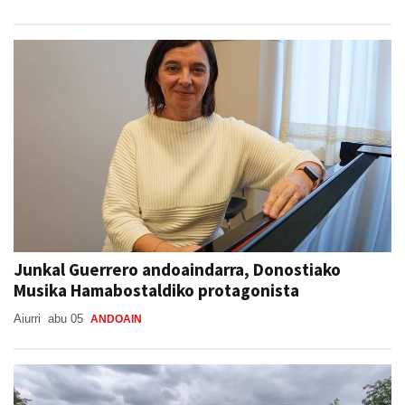
Junkal Guerrero andoaindarra, Donostiako
Musika Hamabostaldiko protagonista
Aiurri
abu 05
ANDOAIN