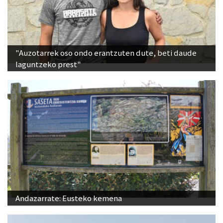
"Auzotarrek oso ondo erantzuten dute, beti daude
laguntzeko prest"
Andazarrate: Eusteko kemena