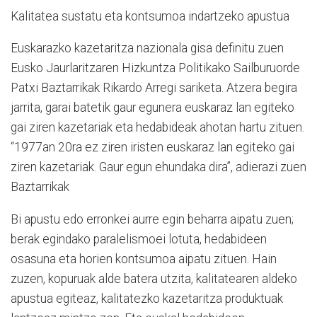
Kalitatea sustatu eta kontsumoa indartzeko apustua
Euskarazko kazetaritza nazionala gisa definitu zuen
Eusko Jaurlaritzaren Hizkuntza Politikako Sailburuorde
Patxi Baztarrikak Rikardo Arregi sariketa. Atzera begira
jarrita, garai batetik gaur egunera euskaraz lan egiteko
gai ziren kazetariak eta hedabideak ahotan hartu zituen.
“1977an 20ra ez ziren iristen euskaraz lan egiteko gai
ziren kazetariak. Gaur egun ehundaka dira”, adierazi zuen
Baztarrikak
Bi apustu edo erronkei aurre egin beharra aipatu zuen;
berak egindako paralelismoei lotuta, hedabideen
osasuna eta horien kontsumoa aipatu zituen. Hain
zuzen, kopuruak alde batera utzita, kalitatearen aldeko
apustua egiteaz, kalitatezko kazetaritza produktuak