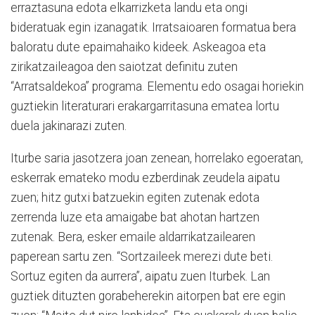
erraztasuna edota elkarrizketa landu eta ongi
bideratuak egin izanagatik. Irratsaioaren formatua bera
baloratu dute epaimahaiko kideek. Askeagoa eta
zirikatzaileagoa den saiotzat definitu zuten
“Arratsaldekoa” programa. Elementu edo osagai horiekin
guztiekin literaturari erakargarritasuna ematea lortu
duela jakinarazi zuten.
Iturbe saria jasotzera joan zenean, horrelako egoeratan,
eskerrak emateko modu ezberdinak zeudela aipatu
zuen; hitz gutxi batzuekin egiten zutenak edota
zerrenda luze eta amaigabe bat ahotan hartzen
zutenak. Bera, esker emaile aldarrikatzailearen
paperean sartu zen. “Sortzaileek merezi dute beti.
Sortuz egiten da aurrera”, aipatu zuen Iturbek. Lan
guztiek dituzten gorabeherekin aitorpen bat ere egin