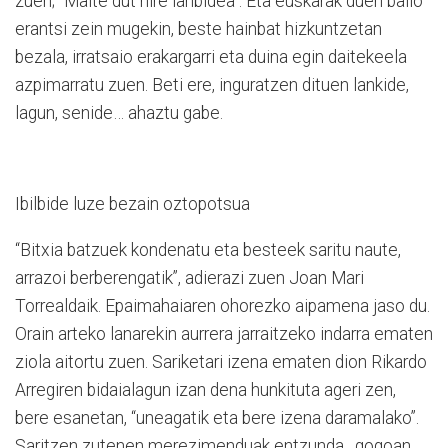
zuen; “Maite dut nire lanbidea”. Eta euskarak duen balio
erantsi zein mugekin, beste hainbat hizkuntzetan
bezala, irratsaio erakargarri eta duina egin daitekeela
azpimarratu zuen. Beti ere, inguratzen dituen lankide,
lagun, senide… ahaztu gabe.
Ibilbide luze bezain oztopotsua
“Bitxia batzuek kondenatu eta besteek saritu naute,
arrazoi berberengatik”, adierazi zuen Joan Mari
Torrealdaik. Epaimahaiaren ohorezko aipamena jaso du.
Orain arteko lanarekin aurrera jarraitzeko indarra ematen
ziola aitortu zuen. Sariketari izena ematen dion Rikardo
Arregiren bidaialagun izan dena hunkituta ageri zen,
bere esanetan, “uneagatik eta bere izena daramalako”.
Saritzen zutenen merezimenduak entzunda,
gogoan