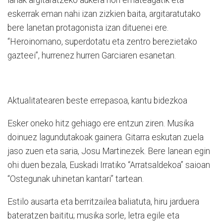
lanak argitaratzeko aukera hori emateagatik eta
eskerrak eman nahi izan zizkien baita, argitaratutako
bere lanetan protagonista izan dituenei ere.
“Heroinomano, superdotatu eta zentro berezietako
gazteei”, hurrenez hurren Garciaren esanetan.
Aktualitatearen beste errepasoa, kantu bidezkoa
Esker oneko hitz gehiago ere entzun ziren. Musika
doinuez lagundutakoak gainera. Gitarra eskutan zuela
jaso zuen eta saria, Josu Martinezek. Bere lanean egin
ohi duen bezala, Euskadi Irratiko “Arratsaldekoa” saioan
“Ostegunak uhinetan kantari” tartean.
Estilo ausarta eta berritzailea baliatuta, hiru jarduera
bateratzen baititu; musika sorle, letra egile eta