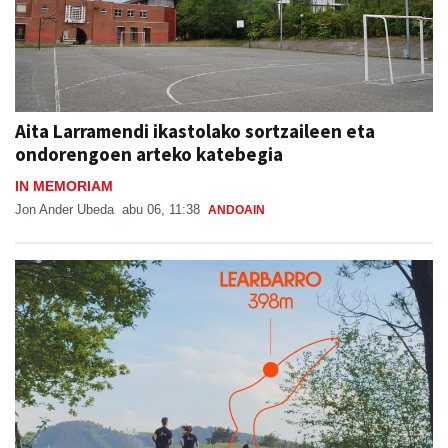
Aita Larramendi ikastolako sortzaileen eta
ondorengoen arteko katebegia
IN MEMORIAM
Jon Ander Ubeda
abu 06, 11:38
ANDOAIN