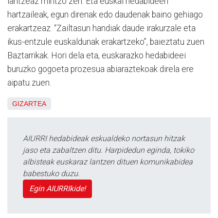
lantzeaz mintzo zen. Eta euskal hedabideen
hartzaileak, egun direnak edo daudenak baino gehiago
erakartzeaz. “Zailtasun handiak daude irakurzale eta
ikus-entzule euskaldunak erakartzeko”, baieztatu zuen
Baztarrikak. Hori dela eta, euskarazko hedabideei
buruzko gogoeta prozesua abiaraztekoak direla ere
aipatu zuen.
GIZARTEA
AIURRI hedabideak eskualdeko nortasun hitzak
jaso eta zabaltzen ditu. Harpidedun eginda, tokiko
albisteak euskaraz lantzen dituen komunikabidea
babestuko duzu.
Egin AIURRIkide!