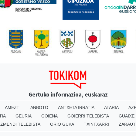
Gertuko informazioa, euskaraz
AMEZTI
ANBOTO
ANTXETA IRRATIA
ATARIA
AZP
TIA
GEURIA
GOIENA
GOIERRI TELEBISTA
GUAIXE
IZMENDI TELEBISTA
ORIO GUKA
TXINTXARRI
ZARAUT