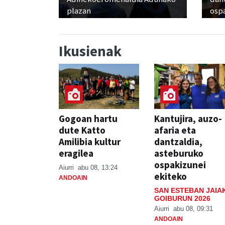
plazan
osp
Ikusienak
Gogoan hartu
Kantujira, auzo-
dute Katto
afaria eta
Amilibia kultur
dantzaldia,
eragilea
asteburuko
ospakizunei
Aiurri
abu 08, 13:24
ekiteko
ANDOAIN
SAN ESTEBAN JAIA
GOIBURUN 2026
Aiurri
abu 08, 09:31
ANDOAIN