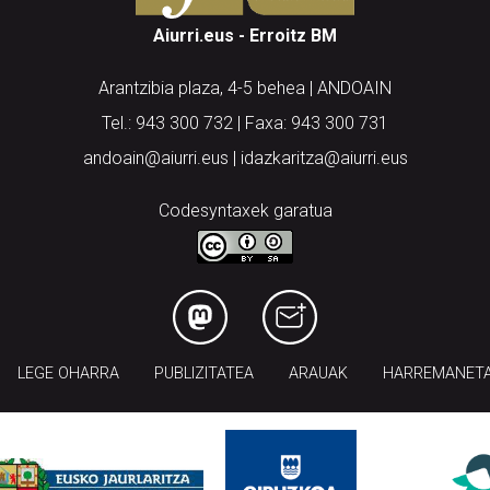
Aiurri.eus - Erroitz BM
Arantzibia plaza, 4-5 behea | ANDOAIN
Tel.: 943 300 732 | Faxa: 943 300 731
andoain@aiurri.eus | idazkaritza@aiurri.eus
Codesyntaxek garatua
LEGE OHARRA
PUBLIZITATEA
ARAUAK
HARREMANET