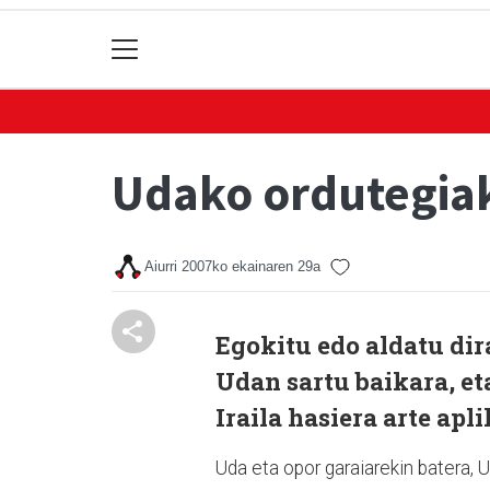
Udako ordutegiak
Aiurri
2007ko ekainaren 29a
Egokitu edo aldatu dir
Udan sartu baikara, et
Iraila hasiera arte apl
Uda eta opor garaiarekin batera, 