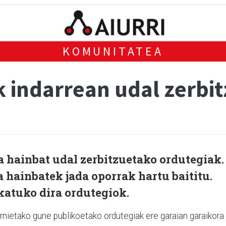
KOMUNITATEA
 indarrean udal zerbi
a hainbat udal zerbitzuetako ordutegiak.
a hainbatek jada oporrak hartu baititu.
ikatuko dira ordutegiok.
Urnietako gune publikoetako ordutegiak ere garaian garaikora