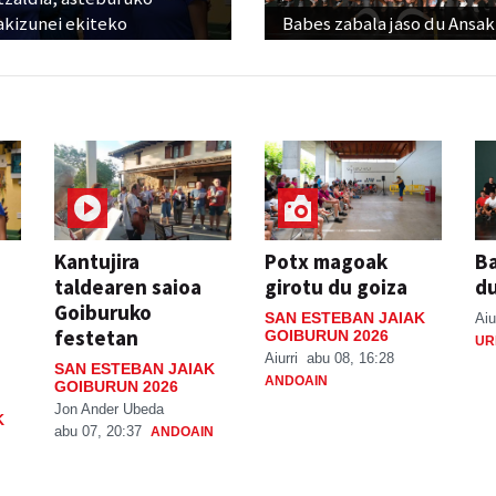
akizunei ekiteko
Babes zabala jaso du Ansak
Kantujira
Potx magoak
Ba
taldearen saioa
girotu du goiza
d
Goiburuko
SAN ESTEBAN JAIAK
Aiu
festetan
GOIBURUN 2026
UR
Aiurri
abu 08, 16:28
SAN ESTEBAN JAIAK
ANDOAIN
GOIBURUN 2026
Jon Ander Ubeda
K
abu 07, 20:37
ANDOAIN