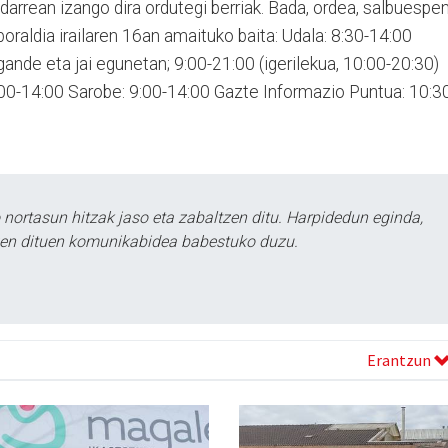
indarrean izango dira ordutegi berriak. Bada, ordea, salbuespe
boraldia irailaren 16an amaituko baita: Udala: 8:30-14:00
igande eta jai egunetan; 9:00-21:00 (igerilekua, 10:00-20:30)
9:00-14:00 Sarobe: 9:00-14:00 Gazte Informazio Puntua: 10:3
ortasun hitzak jaso eta zabaltzen ditu. Harpidedun eginda,
tzen dituen komunikabidea babestuko duzu.
Erantzun