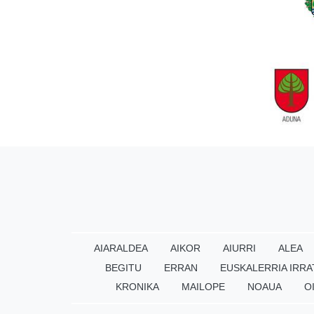
AIARALDEA
AIKOR
AIURRI
ALEA
BEGITU
ERRAN
EUSKALERRIA IRRA
KRONIKA
MAILOPE
NOAUA
O