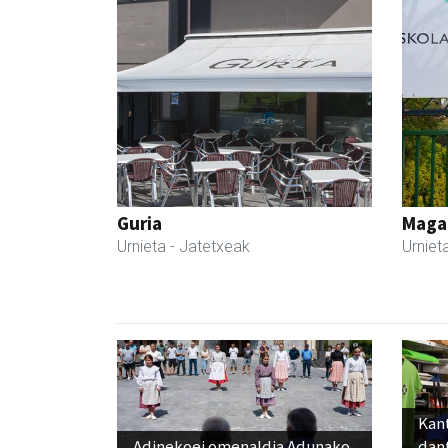
Guria
Maga
Urnieta
- Jatetxeak
Urniet
Kant
Adinekoei omenaldia Adunako
dan