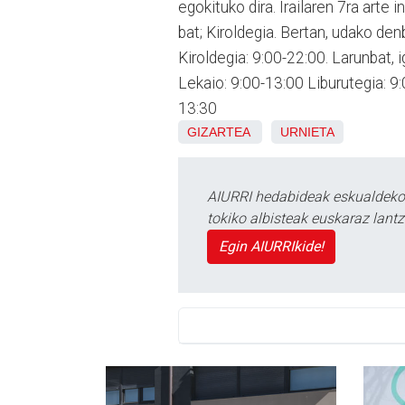
egokituko dira. Irailaren 7ra arte 
bat; Kiroldegia. Bertan, udako den
Kiroldegia: 9:00-22:00. Larunbat, 
Lekaio: 9:00-13:00 Liburutegia: 
13:30
GIZARTEA
URNIETA
AIURRI hedabideak eskualdeko n
tokiko albisteak euskaraz lan
Egin AIURRIkide!