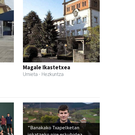
Magale Ikastetxea
Urnieta
- Hezkuntza
"Banakako Txapelketan
jokatzeko nire eskubidea