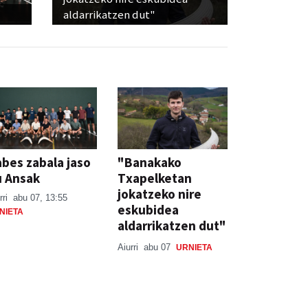
aldarrikatzen dut"
bes zabala jaso
"Banakako
u Ansak
Txapelketan
jokatzeko nire
rri
abu 07, 13:55
eskubidea
NIETA
aldarrikatzen dut"
Aiurri
abu 07
URNIETA