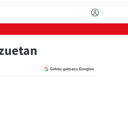
tzuetan
Gehitu gaitzazu Googlen