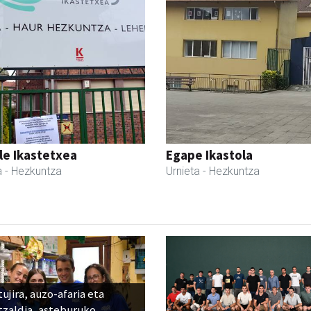
le Ikastetxea
Egape Ikastola
a
- Hezkuntza
Urnieta
- Hezkuntza
ujira, auzo-afaria eta
tzaldia, asteburuko