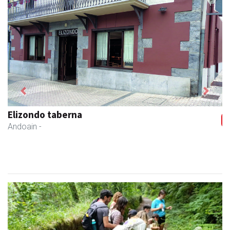
Previous
Next
Elizondo taberna
Andoain
-