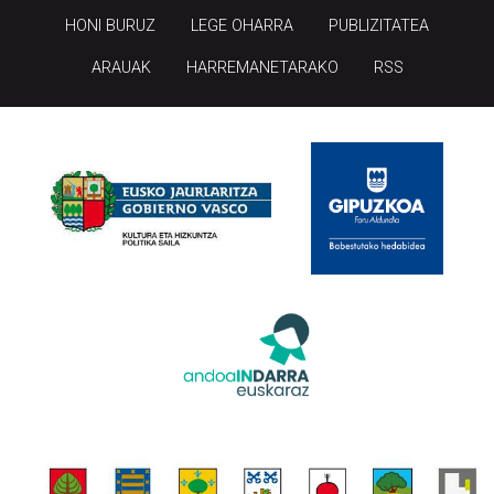
HONI BURUZ
LEGE OHARRA
PUBLIZITATEA
ARAUAK
HARREMANETARAKO
RSS