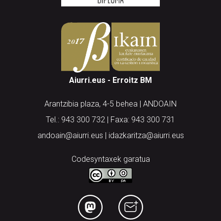
Aiurri.eus - Erroitz BM
Arantzibia plaza, 4-5 behea | ANDOAIN
Tel.: 943 300 732 | Faxa: 943 300 731
andoain@aiurri.eus | idazkaritza@aiurri.eus
Codesyntaxek garatua