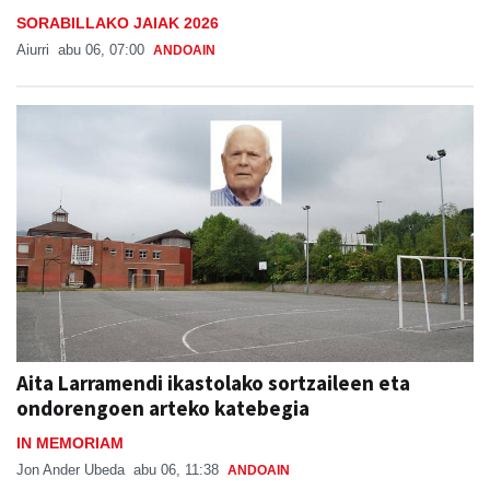
SORABILLAKO JAIAK 2026
Aiurri
abu 06, 07:00
ANDOAIN
Aita Larramendi ikastolako sortzaileen eta
ondorengoen arteko katebegia
IN MEMORIAM
Jon Ander Ubeda
abu 06, 11:38
ANDOAIN