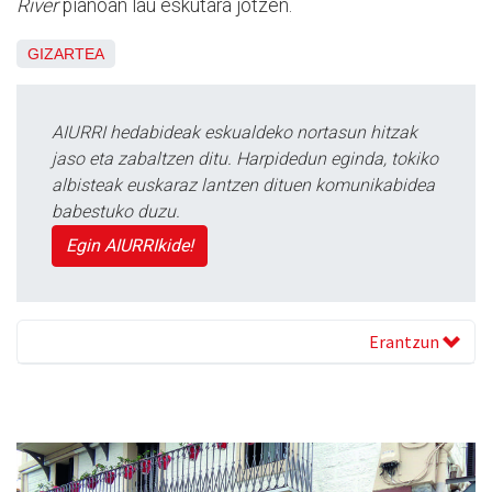
River
pianoan lau eskutara jotzen.
GIZARTEA
AIURRI hedabideak eskualdeko nortasun hitzak
jaso eta zabaltzen ditu. Harpidedun eginda, tokiko
albisteak euskaraz lantzen dituen komunikabidea
babestuko duzu.
Egin AIURRIkide!
Erantzun