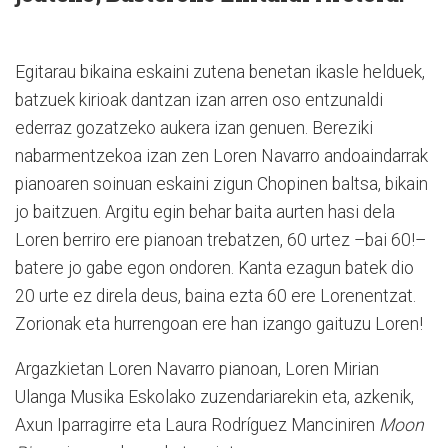
Egitarau bikaina eskaini zutena benetan ikasle helduek,
batzuek kirioak dantzan izan arren oso entzunaldi
ederraz gozatzeko aukera izan genuen. Bereziki
nabarmentzekoa izan zen Loren Navarro andoaindarrak
pianoaren soinuan eskaini zigun Chopinen baltsa, bikain
jo baitzuen. Argitu egin behar baita aurten hasi dela
Loren berriro ere pianoan trebatzen, 60 urtez –bai 60!–
batere jo gabe egon ondoren. Kanta ezagun batek dio
20 urte ez direla deus, baina ezta 60 ere Lorenentzat.
Zorionak eta hurrengoan ere han izango gaituzu Loren!
Argazkietan Loren Navarro pianoan, Loren Mirian
Ulanga Musika Eskolako zuzendariarekin eta, azkenik,
Axun Iparragirre eta Laura Rodríguez Manciniren
Moon