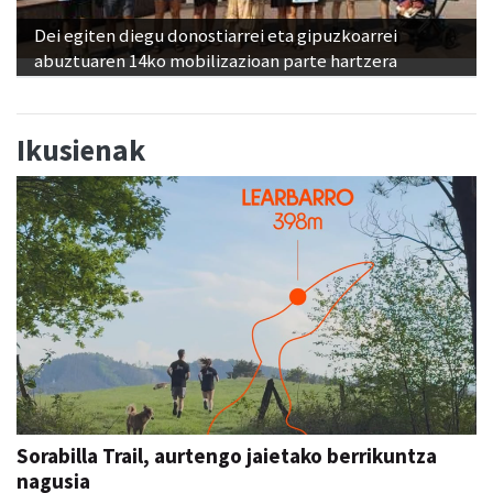
Dei egiten diegu donostiarrei eta gipuzkoarrei
abuztuaren 14ko mobilizazioan parte hartzera
Ikusienak
Sorabilla Trail, aurtengo jaietako berrikuntza
nagusia