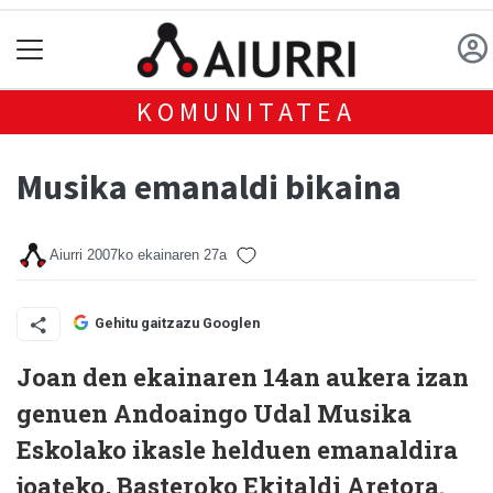
KOMUNITATEA
Musika emanaldi bikaina
Aiurri
2007ko ekainaren 27a
Gehitu gaitzazu Googlen
Joan den ekainaren 14an aukera izan
genuen Andoaingo Udal Musika
Eskolako ikasle helduen emanaldira
joateko, Basteroko Ekitaldi Aretora.