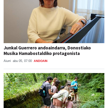
Junkal Guerrero andoaindarra, Donostiako
Musika Hamabostaldiko protagonista
Aiurri
abu 05, 07:00
ANDOAIN