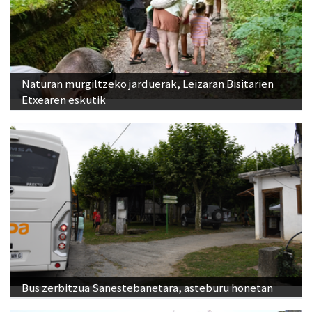
Naturan murgiltzeko jarduerak, Leizaran Bisitarien
Etxearen eskutik
Bus zerbitzua Sanestebanetara, asteburu honetan