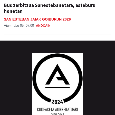
Bus zerbitzua Sanestebanetara, asteburu
honetan
SAN ESTEBAN JAIAK GOIBURUN 2026
Aiurri
abu 05, 07:00
ANDOAIN