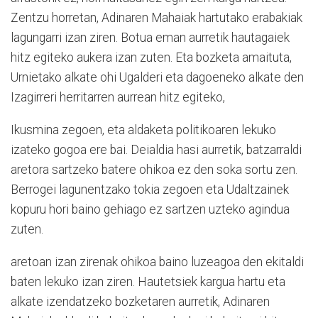
Zentzu horretan, Adinaren Mahaiak hartutako erabakiak
lagungarri izan ziren. Botua eman aurretik hautagaiek
hitz egiteko aukera izan zuten. Eta bozketa amaituta,
Urnietako alkate ohi Ugalderi eta dagoeneko alkate den
Izagirreri herritarren aurrean hitz egiteko,
Ikusmina zegoen, eta aldaketa politikoaren lekuko
izateko gogoa ere bai. Deialdia hasi aurretik, batzarraldi
aretora sartzeko batere ohikoa ez den soka sortu zen.
Berrogei lagunentzako tokia zegoen eta Udaltzainek
kopuru hori baino gehiago ez sartzen uzteko agindua
zuten.
aretoan izan zirenak ohikoa baino luzeagoa den ekitaldi
baten lekuko izan ziren. Hautetsiek kargua hartu eta
alkate izendatzeko bozketaren aurretik, Adinaren