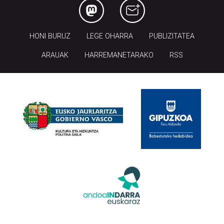
HONI BURUZ
LEGE OHARRA
PUBLIZITATEA
ARAUAK
HARREMANETARAKO
RSS