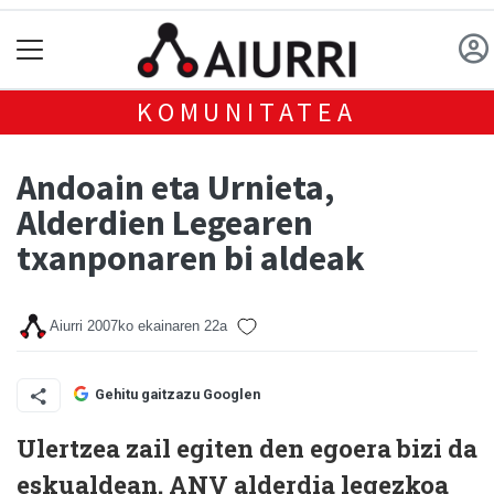
KOMUNITATEA
Andoain eta Urnieta,
Alderdien Legearen
txanponaren bi aldeak
Aiurri
2007ko ekainaren 22a
Gehitu gaitzazu Googlen
Ulertzea zail egiten den egoera bizi da
eskualdean. ANV alderdia legezkoa