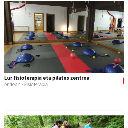
Previous
Next
Lur fisioterapia eta pilates zentroa
Andoain
- Fisioterapia