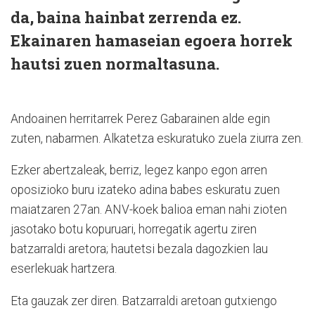
da, baina hainbat zerrenda ez.
Ekainaren hamaseian egoera horrek
hautsi zuen normaltasuna.
Andoainen herritarrek Perez Gabarainen alde egin
zuten, nabarmen. Alkatetza eskuratuko zuela ziurra zen.
Ezker abertzaleak, berriz, legez kanpo egon arren
oposizioko buru izateko adina babes eskuratu zuen
maiatzaren 27an. ANV-koek balioa eman nahi zioten
jasotako botu kopuruari, horregatik agertu ziren
batzarraldi aretora; hautetsi bezala dagozkien lau
eserlekuak hartzera.
Eta gauzak zer diren. Batzarraldi aretoan gutxiengo