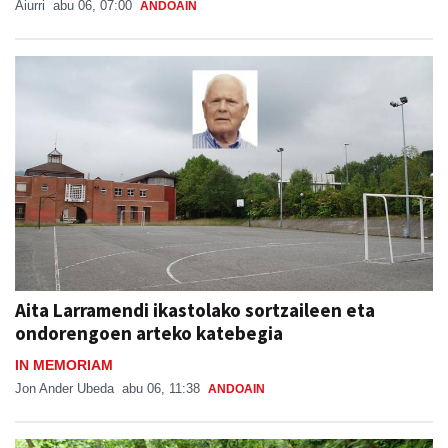
Aiurri
abu 06, 07:00
ANDOAIN
Aita Larramendi ikastolako sortzaileen eta
ondorengoen arteko katebegia
IN MEMORIAM
Jon Ander Ubeda
abu 06, 11:38
ANDOAIN