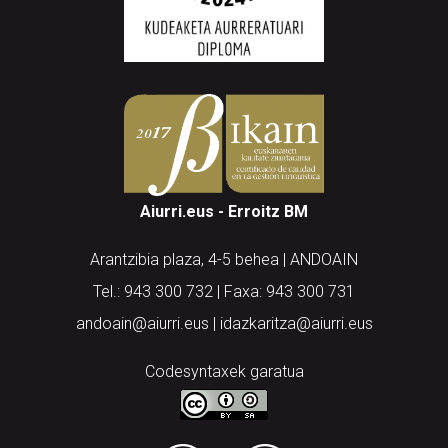
Aiurri.eus - Erroitz BM
Arantzibia plaza, 4-5 behea | ANDOAIN
Tel.: 943 300 732 | Faxa: 943 300 731
andoain@aiurri.eus | idazkaritza@aiurri.eus
Codesyntaxek garatua