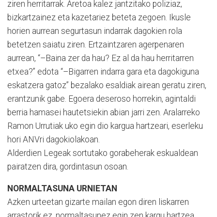
ziren herritarrak. Aretoa kalez jantzitako poliziaz,
bizkartzainez eta kazetariez beteta zegoen. Ikusle
horien aurrean segurtasun indarrak dagokien rola
betetzen saiatu ziren. Ertzaintzaren agerpenaren
aurrean, “–Baina zer da hau? Ez al da hau herritarren
etxea?” edota “–Bigarren indarra gara eta dagokiguna
eskatzera gatoz” bezalako esaldiak airean geratu ziren,
erantzunik gabe. Egoera deseroso horrekin, agintaldi
berria hamasei hautetsiekin abian jarri zen. Aralarreko
Ramon Urrutiak uko egin dio kargua hartzeari, eserleku
hori ANVri dagokiolakoan.
Alderdien Legeak sortutako gorabeherak eskualdean
pairatzen dira, gordintasun osoan.
NORMALTASUNA URNIETAN
Azken urteetan gizarte mailan egon diren liskarren
arrastorik ez, normaltasunez egin zen kargu hartzea.