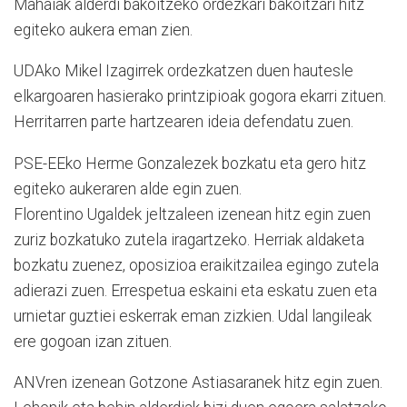
Mahaiak alderdi bakoitzeko ordezkari bakoitzari hitz
egiteko aukera eman zien.
UDAko Mikel Izagirrek ordezkatzen duen hautesle
elkargoaren hasierako printzipioak gogora ekarri zituen.
Herritarren parte hartzearen ideia defendatu zuen.
PSE-EEko Herme Gonzalezek bozkatu eta gero hitz
egiteko aukeraren alde egin zuen.
Florentino Ugaldek jeltzaleen izenean hitz egin zuen
zuriz bozkatuko zutela iragartzeko. Herriak aldaketa
bozkatu zuenez, oposizioa eraikitzailea egingo zutela
adierazi zuen. Errespetua eskaini eta eskatu zuen eta
urnietar guztiei eskerrak eman zizkien. Udal langileak
ere gogoan izan zituen.
ANVren izenean Gotzone Astiasaranek hitz egin zuen.