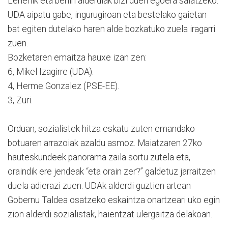
Lehenik eta behin alderdiak bizi duen egoera salatzeko.
UDA aipatu gabe, ingurugiroan eta bestelako gaietan
bat egiten dutelako haren alde bozkatuko zuela iragarri
zuen.
Bozketaren emaitza hauxe izan zen:
6, Mikel Izagirre (UDA).
4, Herme Gonzalez (PSE-EE).
3, Zuri.
Orduan, sozialistek hitza eskatu zuten emandako
botuaren arrazoiak azaldu asmoz. Maiatzaren 27ko
hauteskundeek panorama zaila sortu zutela eta,
oraindik ere jendeak “eta orain zer?” galdetuz jarraitzen
duela adierazi zuen. UDAk alderdi guztien artean
Gobernu Taldea osatzeko eskaintza onartzeari uko egin
zion alderdi sozialistak, haientzat ulergaitza delakoan.