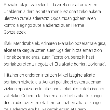
Sozialistak jeltzaleekin bildu zirela ere aitortu zuen.
Ugalderen alderdiak hitzarmenik ez onartzeko aukera
ulertzen zutela adieraziz. Oposizioan gobernuaren
kontrola egingo zutela adierazi zuen Herme
Gonzalezek.
Iñaki Mendizabalek, Adinaren Mahaiko bozeramale gisa,
alkatetza kargua uzten zuen Ugalderi hitza eman zion.
Honek zera adierazi zuen, “zorte on, bereziki hasi
berriak zareten zinegotziei. Eta alkate berriari, zorionak”.
Hitz horien ondoren iritsi zen Mikel Izagirre alkate
berriaren hizketaldia. Aurkari politikoei eskerrak eman
zizkien oposizioan leialtasunez jokatuko zutela iragarri
zutelako. Gobernu taldearen ateak beti zabalik izango
direla adierazi zuen eta herritar guztien alkate izango
zela adierazi ere bai. Eskerrak eman eta gero,