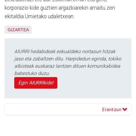
korporazio kide guztien argazkiarekin amaitu zen
ekitaldia Urnietako udaletxean.
GIZARTEA
AIURRI hedabideak eskualdeko nortasun hitzak
jaso eta zabaltzen ditu. Harpidedun eginda, tokiko
albisteak euskaraz lantzen dituen komunikabidea
babestuko duzu.
Egin AIURRIkide!
Erantzun