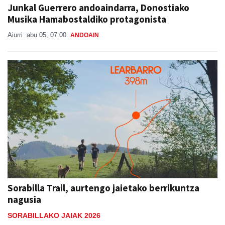
Junkal Guerrero andoaindarra, Donostiako
Musika Hamabostaldiko protagonista
Aiurri
abu 05, 07:00
ANDOAIN
Sorabilla Trail, aurtengo jaietako berrikuntza
nagusia
SORABILLAKO JAIAK 2026