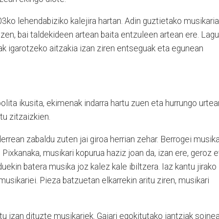
003ko lehendabiziko kalejira hartan. Adin guztietako musikari
u zen, bai taldekideen artean baita entzuleen artean ere. Lag
ak igarotzeko aitzakia izan ziren entseguak eta egunean
olita ikusita, ekimenak indarra hartu zuen eta hurrungo urtea
tu zitzaizkien.
rrean zabaldu zuten jai giroa herrian zehar. Berrogei musika
u. Pixkanaka, musikari kopurua haziz joan da, izan ere, geroz e
ekin batera musika joz kalez kale ibiltzera. Iaz kantu jirako
musikariei. Pieza batzuetan elkarrekin aritu ziren, musikari
ratu izan dituzte musikariek. Gaiari egokitutako jantziak soine