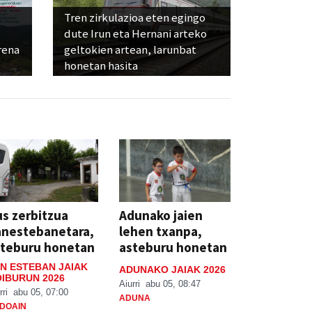
Tren zirkulazioa eten egingo
dute Irun eta Hernani arteko
rena
geltokien artean, larunbat
honetan hasita
s zerbitzua
Adunako jaien
anestebanetara,
lehen txanpa,
steburu honetan
asteburu honetan
N ESTEBAN JAIAK
ADUNAKO JAIAK 2026
IBURUN 2026
Aiurri
abu 05, 08:47
rri
abu 05, 07:00
ADUNA
DOAIN