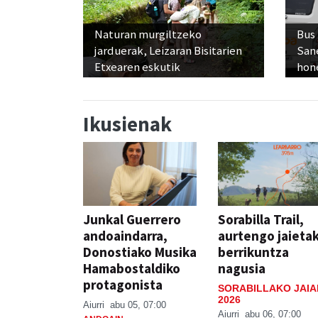
Naturan murgiltzeko
Bus
jarduerak, Leizaran Bisitarien
San
Etxearen eskutik
hon
Ikusienak
Junkal Guerrero
Sorabilla Trail,
andoaindarra,
aurtengo jaieta
Donostiako Musika
berrikuntza
Hamabostaldiko
nagusia
protagonista
SORABILLAKO JAIA
2026
Aiurri
abu 05, 07:00
Aiurri
abu 06, 07:00