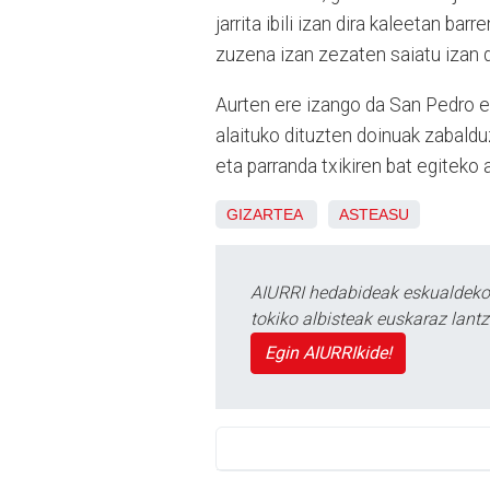
jarrita ibili izan dira kaleetan ba
zuzena izan zezaten saiatu izan d
Aurten ere izango da San Pedro e
alaituko dituzten doinuak zabalduz
eta parranda txikiren bat egiteko
GIZARTEA
ASTEASU
AIURRI hedabideak eskualdeko n
tokiko albisteak euskaraz lan
Egin AIURRIkide!