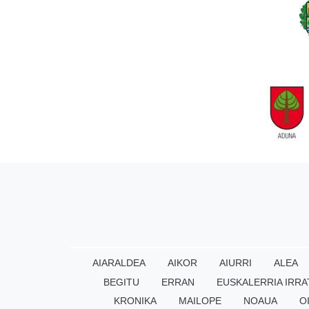
AIARALDEA
AIKOR
AIURRI
ALEA
BEGITU
ERRAN
EUSKALERRIA IRRA
KRONIKA
MAILOPE
NOAUA
O