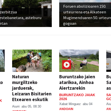
Foruen abolizioaren 150.
 zerbitzua
urteurrena eta Alkateen
estebanetara, asteburu
Mugimenduaren 50. urteur
etan
gogoan
Naturan
Buruntzako jaien
Bu
ko
murgiltzeko
atarikoa, Ainhoa
S
jarduerak,
Aiertzarekin
a
Leizaran Bisitarien
BURUNTZAKO JAIAK
SA
Etxearen eskutik
2026
GO
K
Xabat Minguez
abu 04
Aiu
Aiurri
abu 05, 08:30
ANDOAIN
AN