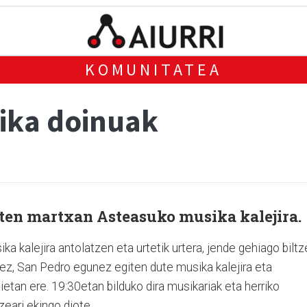
KOMUNITATEA
ika doinuak
zuten martxan Asteasuko musika kalejira.
ika kalejira antolatzen eta urtetik urtera, jende gehiago bilt
ez, San Pedro egunez egiten dute musika kalejira eta
ietan ere. 19:30etan bilduko dira musikariak eta herriko
zeari ekingo diote.