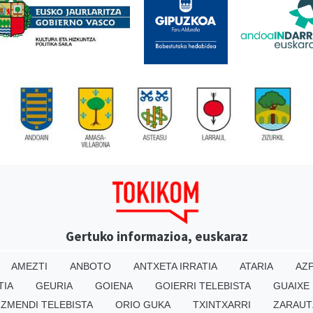
Gertuko informazioa, euskaraz
AMEZTI
ANBOTO
ANTXETA IRRATIA
ATARIA
AZP
TIA
GEURIA
GOIENA
GOIERRI TELEBISTA
GUAIXE
IZMENDI TELEBISTA
ORIO GUKA
TXINTXARRI
ZARAUT