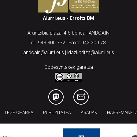
Aiurri.eus - Erroitz BM
Arantzibia plaza, 4-5 behea | ANDOAIN
Tel.: 943 300 732 | Faxa: 943 300 731
andoain@aiurri.eus | idazkaritza@aiurri.eus
Codesyntaxek garatua
LEGE OHARRA
PUBLIZITATEA
ARAUAK
HARREMANET