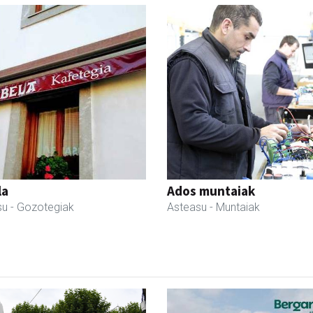
la
Ados muntaiak
su
- Gozotegiak
Asteasu
- Muntaiak