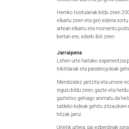
Herriko txistulariak bildu ziren 2
elkartu ziren eta giro ederra sort
artean elkartu eta momentu polit
bertan ere, ederki ibili ziren.
Jarraipena
Lehen urte hartako esperientzia p
trikitilariak eta panderojoleak gehi
Mendizalez jantzita eta umore ede
inguru bildu ziren, gazte eta held
gaztetxo gehiago animatu da heldu
taldeko kideak gehitu zitzaizkien 
hitzak jarriz.
Urtetik urtera, gai ezberdinak jor