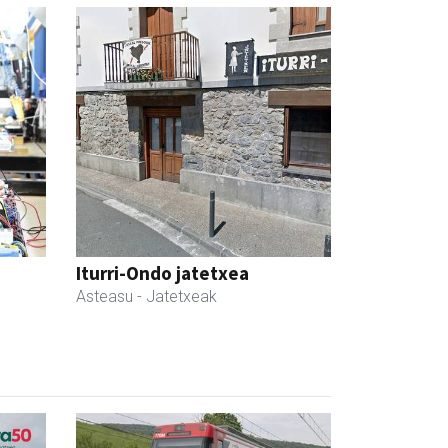
Iturri-Ondo jatetxea
Asteasu
- Jatetxeak