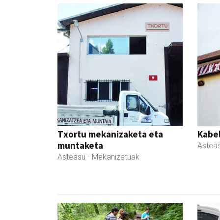
Txortu mekanizaketa eta
Kabe
muntaketa
Astea
Asteasu
- Mekanizatuak