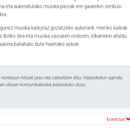
rrena eta aukeratutako musika piezak ere gaiarekin zerikusi
ira.
gunez musika kalejiraz gozatzeko aukerarik. Herriko kaleak
 ibiliko dira eta musika saioaren ondoren, elkarrekin afaldu
 aukera baliatuko dute haietako askok.
ortasun hitzak jaso eta zabaltzen ditu. Harpidedun eginda,
tzen dituen komunikabidea babestuko duzu.
Erantzun