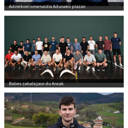
Adinekoei omenaldia Adunako plazan
Babes zabala jaso du Ansak