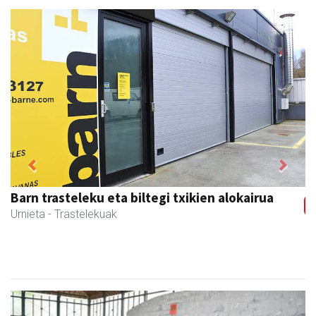
Previous
Next
Barn trasteleku eta biltegi txikien alokairua
Urnieta
- Trastelekuak