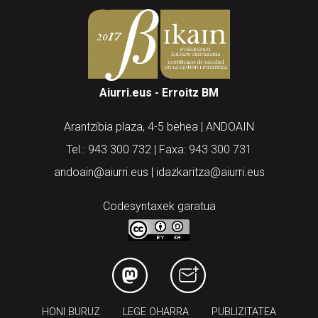
Aiurri.eus - Erroitz BM
Arantzibia plaza, 4-5 behea | ANDOAIN
Tel.: 943 300 732 | Faxa: 943 300 731
andoain@aiurri.eus | idazkaritza@aiurri.eus
Codesyntaxek garatua
HONI BURUZ
LEGE OHARRA
PUBLIZITATEA