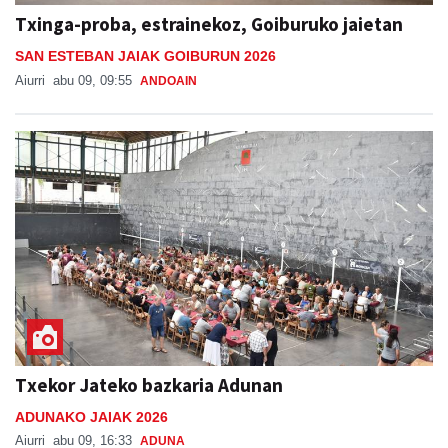
Txinga-proba, estrainekoz, Goiburuko jaietan
SAN ESTEBAN JAIAK GOIBURUN 2026
Aiurri
abu 09, 09:55
ANDOAIN
Txekor Jateko bazkaria Adunan
ADUNAKO JAIAK 2026
Aiurri
abu 09, 16:33
ADUNA