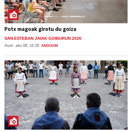
Potx magoak girotu du goiza
SAN ESTEBAN JAIAK GOIBURUN 2026
Aiurri
abu 08, 16:28
ANDOAIN