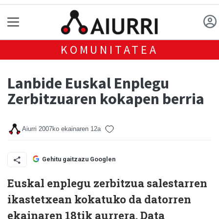
KOMUNITATEA
Lanbide Euskal Enplegu
Zerbitzuaren kokapen berria
Aiurri
2007ko ekainaren 12a
Gehitu gaitzazu Googlen
Euskal enplegu zerbitzua salestarren
ikastetxean kokatuko da datorren
ekainaren 18tik aurrera. Data