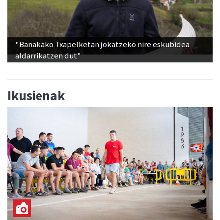
"Banakako Txapelketan jokatzeko nire eskubidea
aldarrikatzen dut"
Ikusienak