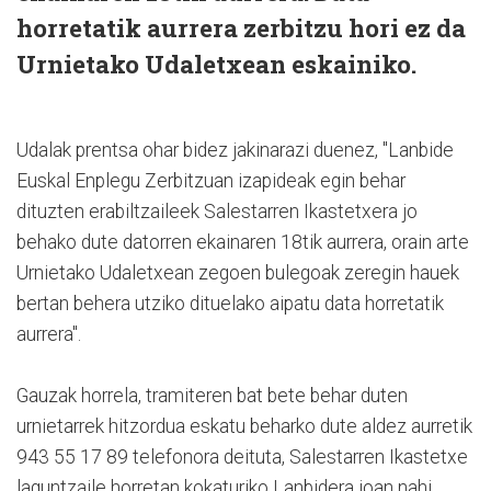
horretatik aurrera zerbitzu hori ez da
Urnietako Udaletxean eskainiko.
Udalak prentsa ohar bidez jakinarazi duenez, "Lanbide
Euskal Enplegu Zerbitzuan izapideak egin behar
dituzten erabiltzaileek Salestarren Ikastetxera jo
behako dute datorren ekainaren 18tik aurrera, orain arte
Urnietako Udaletxean zegoen bulegoak zeregin hauek
bertan behera utziko dituelako aipatu data horretatik
aurrera".
Gauzak horrela, tramiteren bat bete behar duten
urnietarrek hitzordua eskatu beharko dute aldez aurretik
943 55 17 89 telefonora deituta, Salestarren Ikastetxe
laguntzaile horretan kokaturiko Lanbidera joan nahi