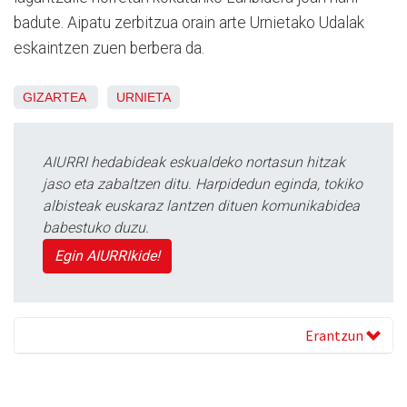
badute. Aipatu zerbitzua orain arte Urnietako Udalak
eskaintzen zuen berbera da.
GIZARTEA
URNIETA
AIURRI hedabideak eskualdeko nortasun hitzak
jaso eta zabaltzen ditu. Harpidedun eginda, tokiko
albisteak euskaraz lantzen dituen komunikabidea
babestuko duzu.
Egin AIURRIkide!
Erantzun