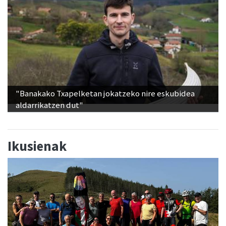
"Banakako Txapelketan jokatzeko nire eskubidea
aldarrikatzen dut"
Ikusienak