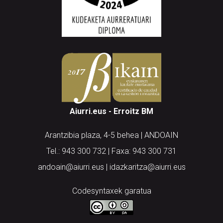
Aiurri.eus - Erroitz BM
Arantzibia plaza, 4-5 behea | ANDOAIN
Tel.: 943 300 732 | Faxa: 943 300 731
andoain@aiurri.eus | idazkaritza@aiurri.eus
Codesyntaxek garatua