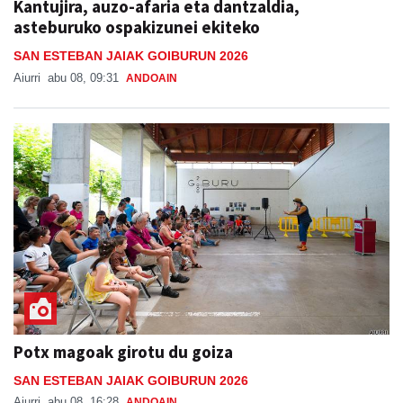
Kantujira, auzo-afaria eta dantzaldia,
asteburuko ospakizunei ekiteko
SAN ESTEBAN JAIAK GOIBURUN 2026
Aiurri
abu 08, 09:31
ANDOAIN
Potx magoak girotu du goiza
SAN ESTEBAN JAIAK GOIBURUN 2026
Aiurri
abu 08, 16:28
ANDOAIN