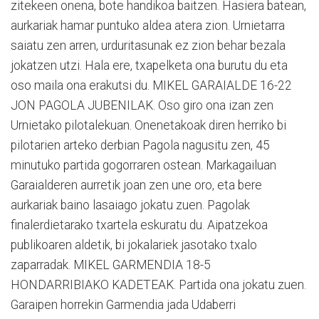
zitekeen onena, bote handikoa baitzen. Hasiera batean,
aurkariak hamar puntuko aldea atera zion. Urnietarra
saiatu zen arren, urduritasunak ez zion behar bezala
jokatzen utzi. Hala ere, txapelketa ona burutu du eta
oso maila ona erakutsi du. MIKEL GARAIALDE 16-22
JON PAGOLA JUBENILAK. Oso giro ona izan zen
Urnietako pilotalekuan. Onenetakoak diren herriko bi
pilotarien arteko derbian Pagola nagusitu zen, 45
minutuko partida gogorraren ostean. Markagailuan
Garaialderen aurretik joan zen une oro, eta bere
aurkariak baino lasaiago jokatu zuen. Pagolak
finalerdietarako txartela eskuratu du. Aipatzekoa
publikoaren aldetik, bi jokalariek jasotako txalo
zaparradak. MIKEL GARMENDIA 18-5
HONDARRIBIAKO KADETEAK. Partida ona jokatu zuen.
Garaipen horrekin Garmendia jada Udaberri