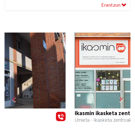
Erantzun
Previous
Next
Ikasmin ikasketa zentroa
Urnieta
- Ikasketa zentroak