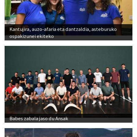
Kantujira, auzo-afaria eta dantzaldia, asteburuko
ospakizunei ekiteko
Babes zabala jaso du Ansak