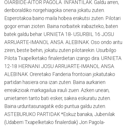
OIARBIDE-AITOR PAGOLA. INFANTILAK. Galdu arren,
denboraldiko norgehiagoka onena jokatu zuten.
Esperotakoa baino maila hobea erakutsi zuten. Pilotari
gogor eman zioten. Baina norbaitek irabazteko, baten
batek galdu behar. URNIETA 18- USURBIL 16 JOSU
ARRUARTE-IMANOL ANSA. ALEBINAK. Oso ondo aritu
ziren, beste behin, jokatu zuten pilotarekin. Usurbilgo
Pilota Txapelketako finalerdietan izango dira. URNIETA
12-18 HERNANI JOSU ARRUARTE-IMANOL ANSA.
ALEBINAK. Oreretako Fanderia frontoian jokatutako
partidan hasiera ona izan zuten. Baina aurkarien
erreakzioak markagailua irauli zuen. Azken unean,
urnietarren tanto bati esker, sakea eskuratu zuten.
Baina urduritasunagatik edo puntua galdu zuten.
ASTEBURUKO PARTIDAK *Eskuz banaka, Jubenilak
(Udaberri Txapelketako finalerdiak) Jon Pagola-