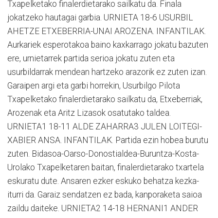
Txapelketako finalerdietarako sailkatu da. Finala
jokatzeko hautagai garbia. URNIETA 18-6 USURBIL
AHETZE ETXEBERRIA-UNAI AROZENA. INFANTILAK.
Aurkariek esperotakoa baino kaxkarrago jokatu bazuten
ere, urnietarrek partida serioa jokatu zuten eta
usurbildarrak mendean hartzeko arazorik ez zuten izan.
Garaipen argi eta garbi horrekin, Usurbilgo Pilota
Txapelketako finalerdietarako sailkatu da, Etxeberriak,
Arozenak eta Aritz Lizasok osatutako taldea.
URNIETA1 18-11 ALDE ZAHARRA3 JULEN LOITEGI-
XABIER ANSA. INFANTILAK. Partida ezin hobea burutu
zuten. Bidasoa-Oarso-Donostialdea-Buruntza-Kosta-
Urolako Txapelketaren baitan, finalerdietarako txartela
eskuratu dute. Ansaren ezker eskuko behatza kezka-
iturri da. Garaiz sendatzen ez bada, kanporaketa saioa
zaildu daiteke. URNIETA2 14-18 HERNANI1 ANDER