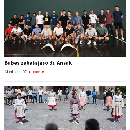
Babes zabala jaso du Ansak
Aiurri
abu 07
URNIETA