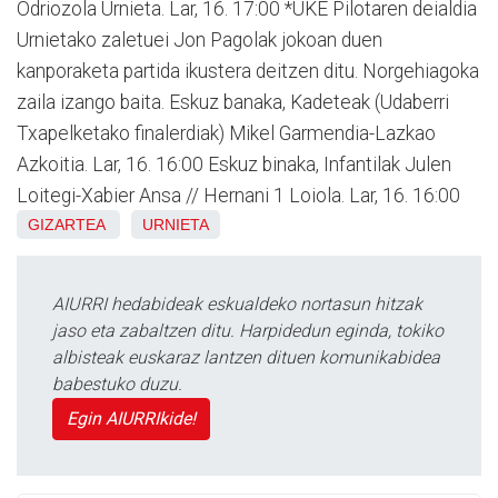
Odriozola Urnieta. Lar, 16. 17:00 *UKE Pilotaren deialdia
Urnietako zaletuei Jon Pagolak jokoan duen
kanporaketa partida ikustera deitzen ditu. Norgehiagoka
zaila izango baita. Eskuz banaka, Kadeteak (Udaberri
Txapelketako finalerdiak) Mikel Garmendia-Lazkao
Azkoitia. Lar, 16. 16:00 Eskuz binaka, Infantilak Julen
Loitegi-Xabier Ansa // Hernani 1 Loiola. Lar, 16. 16:00
GIZARTEA
URNIETA
AIURRI hedabideak eskualdeko nortasun hitzak
jaso eta zabaltzen ditu. Harpidedun eginda, tokiko
albisteak euskaraz lantzen dituen komunikabidea
babestuko duzu.
Egin AIURRIkide!