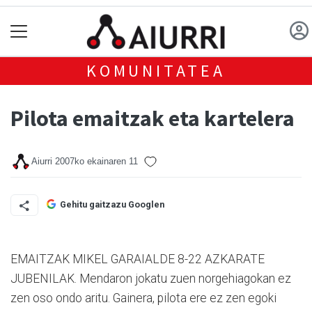
KOMUNITATEA
Pilota emaitzak eta kartelera
Aiurri
2007ko ekainaren 11
Gehitu gaitzazu Googlen
EMAITZAK MIKEL GARAIALDE 8-22 AZKARATE
JUBENILAK. Mendaron jokatu zuen norgehiagokan ez
zen oso ondo aritu. Gainera, pilota ere ez zen egoki