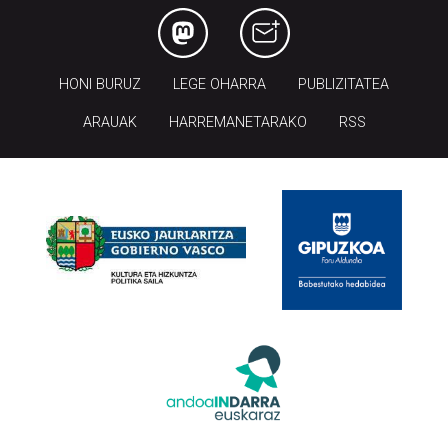
HONI BURUZ
LEGE OHARRA
PUBLIZITATEA
ARAUAK
HARREMANETARAKO
RSS