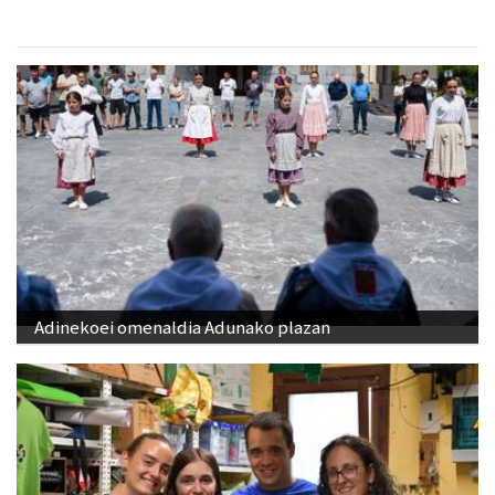
Adinekoei omenaldia Adunako plazan