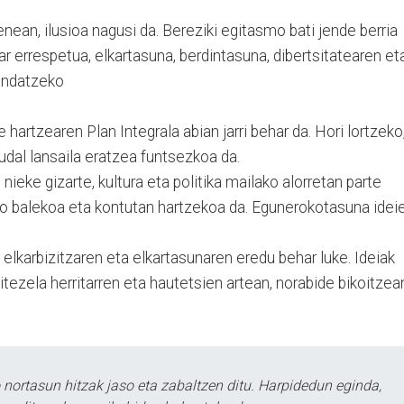
nean, ilusioa nagusi da. Bereziki egitasmo bati jende berria
ar errespetua, elkartasuna, berdintasuna, dibertsitatearen et
fendatzeko
hartzearen Plan Integrala abian jarri behar da. Hori lortzeko
 udal lansaila eratzea funtsezkoa da.
nieke gizarte, kultura eta politika mailako alorretan parte
oro balekoa eta kontutan hartzekoa da. Egunerokotasuna idei
elkarbizitzaren eta elkartasunaren eredu behar luke. Ideiak
itezela herritarren eta hautetsien artean, norabide bikoitzea
ortasun hitzak jaso eta zabaltzen ditu. Harpidedun eginda,