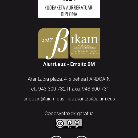
Aiurri.eus - Erroitz BM
Arantzibia plaza, 4-5 behea | ANDOAIN
Tel.: 943 300 732 | Faxa: 943 300 731
andoain@aiurri.eus | idazkaritza@aiurri.eus
Codesyntaxek garatua