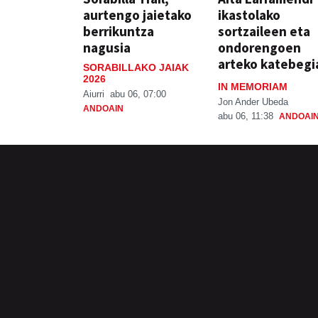
aurtengo jaietako
ikastolako
berrikuntza
sortzaileen eta
nagusia
ondorengoen
arteko katebegi
SORABILLAKO JAIAK
2026
IN MEMORIAM
Aiurri
abu 06, 07:00
Jon Ander Ubeda
ANDOAIN
abu 06, 11:38
ANDOAI