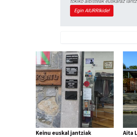
tokiko albisteak euskaraz lan
Egin AIURRIkide!
Keinu euskal jantziak
Aita 