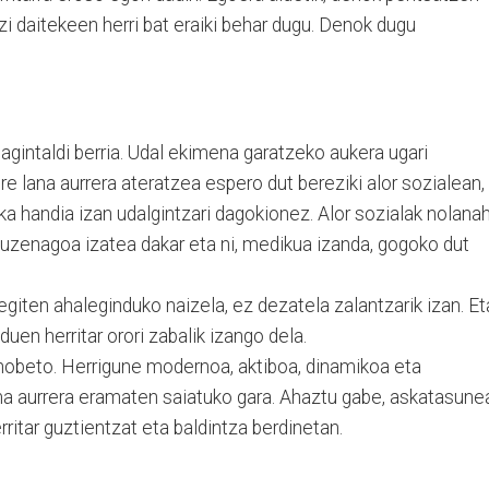
i daitekeen herri bat eraiki behar dugu. Denok dugu
agintaldi berria. Udal ekimena garatzeko aukera ugari
ire lana aurrera ateratzea espero dut bereziki alor sozialean,
ka handia izan udalgintzari dagokionez. Alor sozialak nolanah
 zuzenagoa izatea dakar eta ni, medikua izanda, gogoko dut
egiten ahaleginduko naizela, ez dezatela zalantzarik izan. Et
uen herritar orori zabalik izango dela.
hobeto. Herrigune modernoa, aktiboa, dinamikoa eta
ma aurrera eramaten saiatuko gara. Ahaztu gabe, askatasune
ritar guztientzat eta baldintza berdinetan.