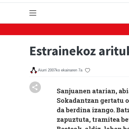
Estrainekoz aritu
Aiurri
2007ko ekainaren 7a
Sanjuanen atarian, abia
Sokadantzan gertatu oh
da berdina izango. Ba
zapuztuta, tramitea be
Besteak, aldiz, lehen 