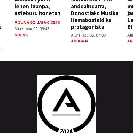
lehen txanpa,
andoaindarra,
mu
asteburu honetan
Donostiako Musika
ja
Hamabostaldiko
Le
ADUNAKO JAIAK 2026
a
protagonista
Et
Aiurri
abu 05, 08:47
ADUNA
Aiurri
abu 05, 07:00
Aiu
ANDOAIN
AN
N