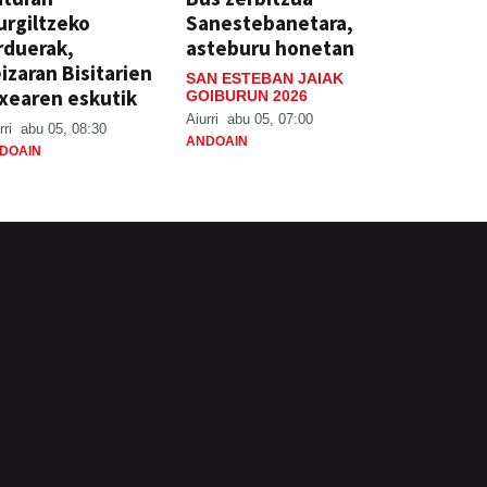
rgiltzeko
Sanestebanetara,
rduerak,
asteburu honetan
izaran Bisitarien
SAN ESTEBAN JAIAK
xearen eskutik
GOIBURUN 2026
Aiurri
abu 05, 07:00
rri
abu 05, 08:30
ANDOAIN
DOAIN