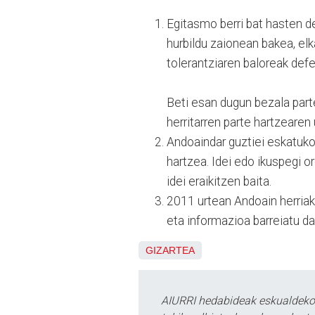
Egitasmo berri bat hasten de
hurbildu zaionean bakea, elk
tolerantziaren baloreak de
Beti esan dugun bezala parte 
herritarren parte hartzearen
Andoaindar guztiei eskatuko 
hartzea. Idei edo ikuspegi 
idei eraikitzen baita.
2011 urtean Andoain herriak 
eta informazioa barreiatu da
GIZARTEA
AIURRI hedabideak eskualdeko n