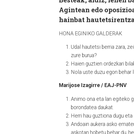
Agintean edo oposizioa
hainbat hautetsirentza
HONA EGINIKO GALDERAK
Udal hautetsi berria zara, z
zure burua?
Haien guztien ordezkari bil
Nola uste duzu egon behar l
Marijose Izagirre / EAJ-PNV
Animo ona eta lan egiteko g
borondatea daukat.
Herri hau guztiona dugu eta
Andoain aukera asko ematen d
askotan hobetu behar du, he