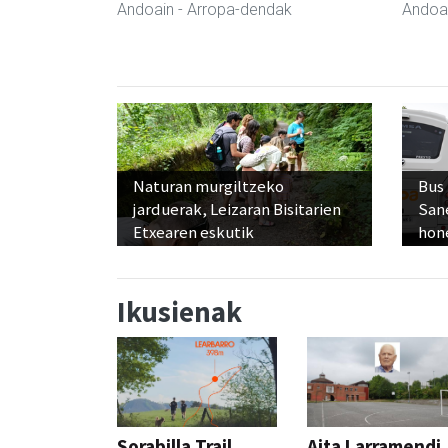
Andoain
- Arropa-dendak
Andoa
Naturan murgiltzeko
Bus
jarduerak, Leizaran Bisitarien
San
Etxearen eskutik
hon
Ikusienak
Sorabilla Trail,
Aita Larramendi