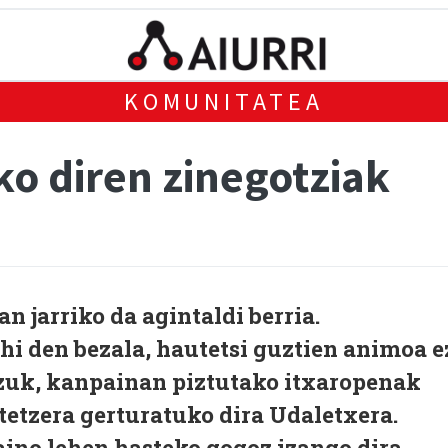
KOMUNITATEA
ko diren zinegotziak
n jarriko da agintaldi berria.
i den bezala, hautetsi guztien animoa e
tzuk, kanpainan piztutako itxaropenak
tetzera gerturatuko dira Udaletxera.
baino lehen hasteko gogoz izango dira.