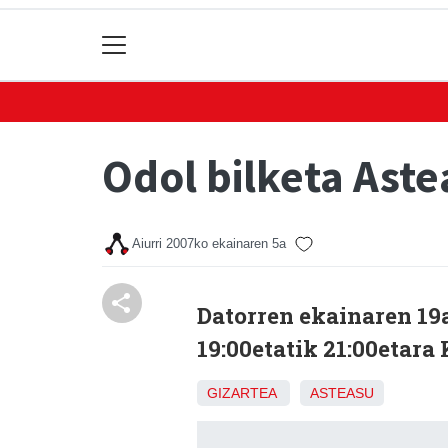
Odol bilketa Ast
Aiurri
2007ko ekainaren 5a
Datorren ekainaren 19a
19:00etatik 21:00etara
GIZARTEA
ASTEASU