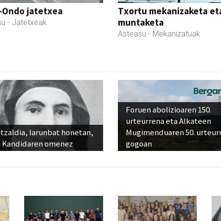
i-Ondo jatetxea
Txortu mekanizaketa et
muntaketa
su
- Jatetxeak
Asteasu
- Mekanizatuak
Foruen abolizioaren 150.
urteurrena eta Alkateen
tzaldia, larunbat honetan,
Mugimenduaren 50. urteur
 Kandidaren omenez
gogoan