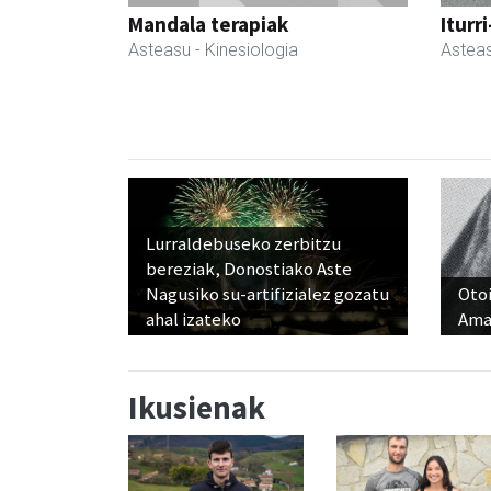
Mandala terapiak
Iturr
Asteasu
- Kinesiologia
Astea
Lurraldebuseko zerbitzu
bereziak, Donostiako Aste
Nagusiko su-artifizialez gozatu
Otoi
ahal izateko
Ama
Ikusienak