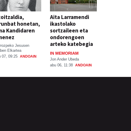
oitzaldia,
Aita Larramendi
runbat honetan,
ikastolako
ma Kandidaren
sortzaileen eta
menez
ondorengoen
arteko katebegia
rrozpeko Jesusen
ben Elkartea
IN MEMORIAM
 07, 09:25
ANDOAIN
Jon Ander Ubeda
abu 06, 11:38
ANDOAIN