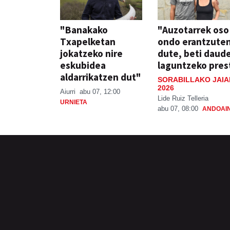
"Banakako
"Auzotarrek oso
Txapelketan
ondo erantzute
jokatzeko nire
dute, beti daud
eskubidea
laguntzeko pres
aldarrikatzen dut"
SORABILLAKO JAIA
2026
Aiurri
abu 07, 12:00
Lide Ruiz Telleria
URNIETA
abu 07, 08:00
ANDOAI