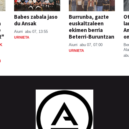
Babes zabala jaso
Burrunba, gazte
Ot
n
du Ansak
euskaltzaleen
la
e
ekimen berria
A
Aiurri
abu 07, 13:55
t"
Beterri-Buruntzan
o
URNIETA
K
Aiurri
abu 07, 07:00
Be
Ala
URNIETA
abu
N