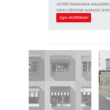
AIURRI hedabideak eskualdeko n
tokiko albisteak euskaraz lan
Egin AIURRIkide!