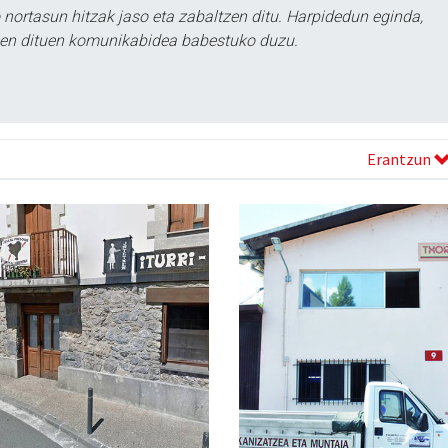
ortasun hitzak jaso eta zabaltzen ditu. Harpidedun eginda,
tzen dituen komunikabidea babestuko duzu.
Erantzun