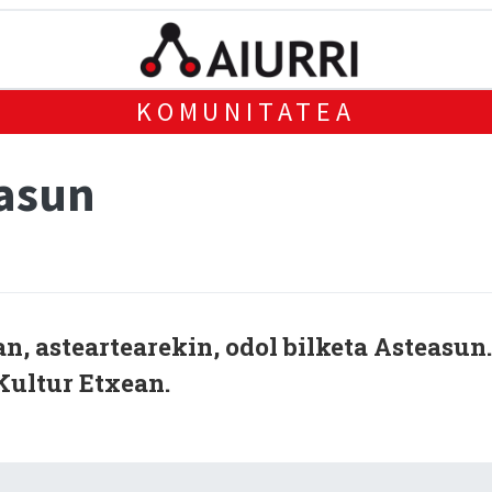
KOMUNITATEA
easun
n, asteartearekin, odol bilketa Asteasun.
 Kultur Etxean.