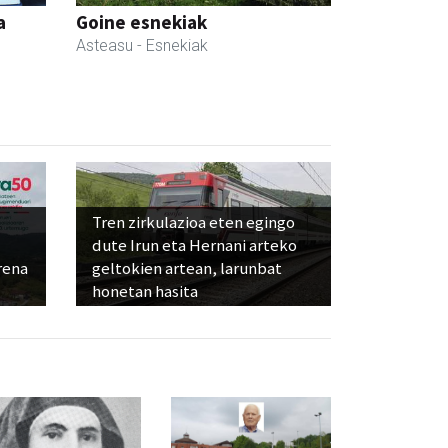
a
Goine esnekiak
Asteasu
- Esnekiak
Tren zirkulazioa eten egingo
dute Irun eta Hernani arteko
rena
geltokien artean, larunbat
honetan hasita