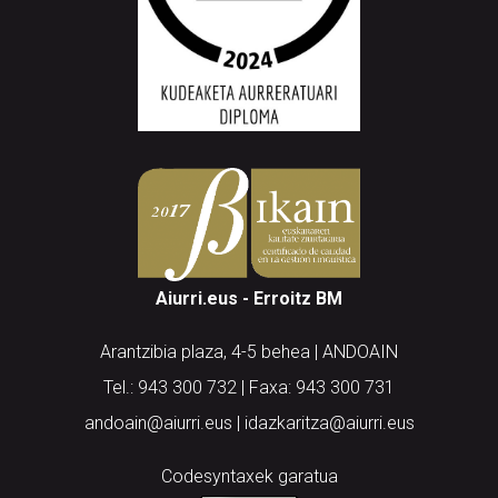
Aiurri.eus - Erroitz BM
Arantzibia plaza, 4-5 behea | ANDOAIN
Tel.: 943 300 732 | Faxa: 943 300 731
andoain@aiurri.eus | idazkaritza@aiurri.eus
Codesyntaxek garatua