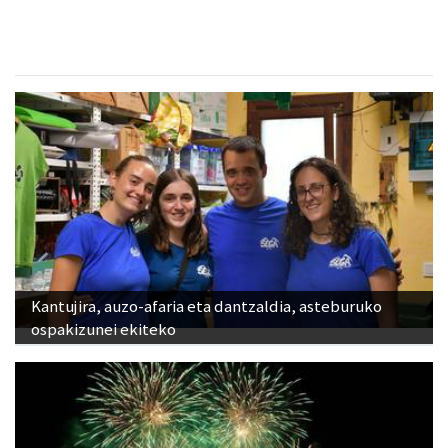
Kantujira, auzo-afaria eta dantzaldia, asteburuko
ospakizunei ekiteko