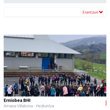
Erantzun
Previous
Next
Sahatsa belar-denda eta dietetika zentrua
Amasa-Villabona
- Belar-denda