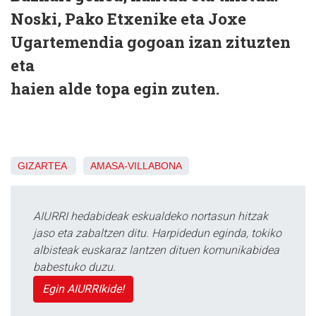
Noski, Pako Etxenike eta Joxe
Ugartemendia gogoan izan zituzten
eta
haien alde topa egin zuten.
GIZARTEA
AMASA-VILLABONA
AIURRI hedabideak eskualdeko nortasun hitzak
jaso eta zabaltzen ditu. Harpidedun eginda, tokiko
albisteak euskaraz lantzen dituen komunikabidea
babestuko duzu.
Egin AIURRIkide!