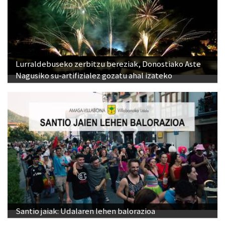
Lurraldebuseko zerbitzu bereziak, Donostiako Aste
Nagusiko su-artifizialez gozatu ahal izateko
Santio jaiak: Udalaren lehen balorazioa