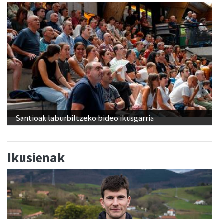
Santioak laburbiltzeko bideo ikusgarria
Ikusienak