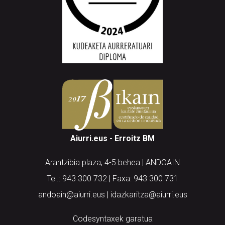
Aiurri.eus - Erroitz BM
Arantzibia plaza, 4-5 behea | ANDOAIN
Tel.: 943 300 732 | Faxa: 943 300 731
andoain@aiurri.eus | idazkaritza@aiurri.eus
Codesyntaxek garatua