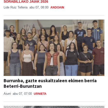
SORABILLAKO JAIAK 2026
Lide Ruiz Telleria
abu 07, 08:00
ANDOAIN
Burrunba, gazte euskaltzaleen ekimen berria
Beterri-Buruntzan
Aiurri
abu 07, 07:00
URNIETA