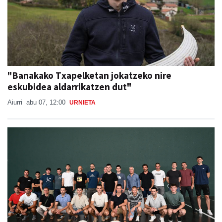
"Banakako Txapelketan jokatzeko nire
eskubidea aldarrikatzen dut"
Aiurri
abu 07, 12:00
URNIETA