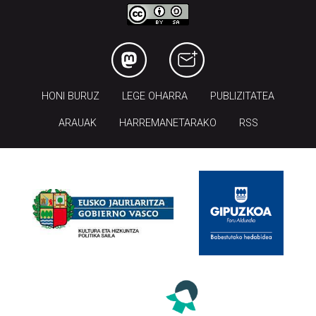
HONI BURUZ
LEGE OHARRA
PUBLIZITATEA
ARAUAK
HARREMANETARAKO
RSS