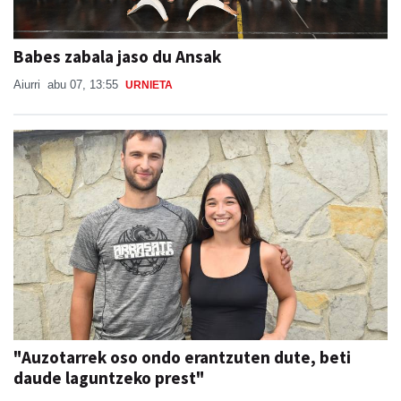
Babes zabala jaso du Ansak
Aiurri
abu 07, 13:55
URNIETA
"Auzotarrek oso ondo erantzuten dute, beti
daude laguntzeko prest"