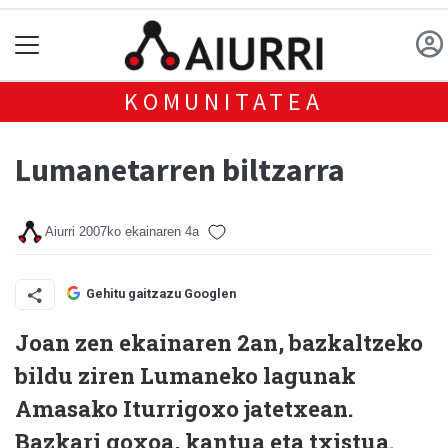
KOMUNITATEA
Lumanetarren biltzarra
Aiurri
2007ko ekainaren 4a
Gehitu gaitzazu Googlen
Joan zen ekainaren 2an, bazkaltzeko
bildu ziren Lumaneko lagunak
Amasako Iturrigoxo jatetxean.
Bazkari goxoa, kantua eta txistua.