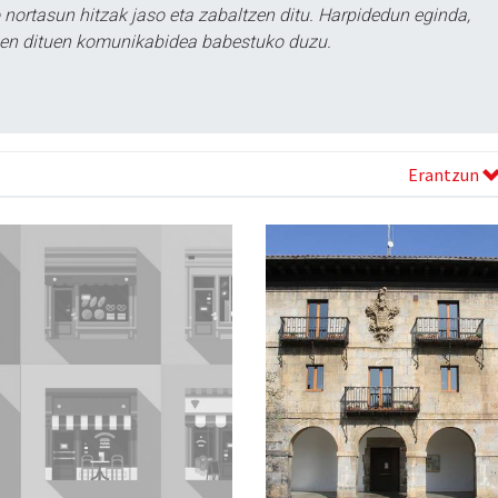
ortasun hitzak jaso eta zabaltzen ditu. Harpidedun eginda,
tzen dituen komunikabidea babestuko duzu.
Erantzun