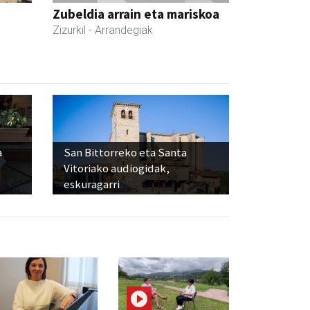
Zubeldia arrain eta mariskoa
Zizurkil
- Arrandegiak
a
San Bittorreko eta Santa
Vitoriako audiogidak,
eskuragarri