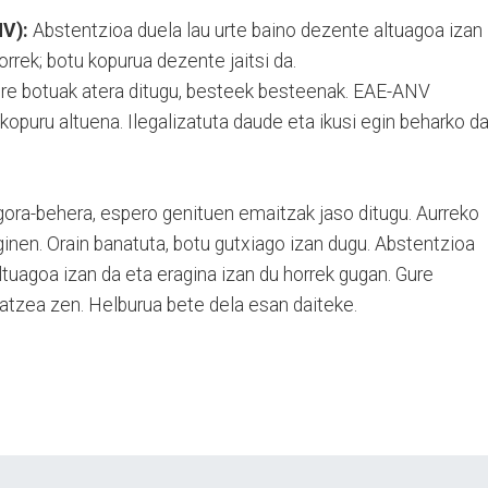
NV):
Abstentzioa duela lau urte baino dezente altuagoa izan
orrek; botu kopurua dezente jaitsi da.
ure botuak atera ditugu, besteek besteenak. EAE-ANV
 kopuru altuena. Ilegalizatuta daude eta ikusi egin beharko d
gora-behera, espero genituen emaitzak jaso ditugu. Aurreko
inen. Orain banatuta, botu gutxiago izan dugu. Abstentzioa
tuagoa izan da eta eragina izan du horrek gugan. Gure
ratzea zen. Helburua bete dela esan daiteke.