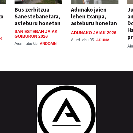
Bus zerbitzua
Adunako jaien
Ju
ko
Sanestebanetara,
lehen txanpa,
an
asteburu honetan
asteburu honetan
Do
H
SAN ESTEBAN JAIAK
ADUNAKO JAIAK 2026
pr
GOIBURUN 2026
K
Aiurri
abu 05
ADUNA
Aiurri
abu 05
ANDOAIN
Aiu