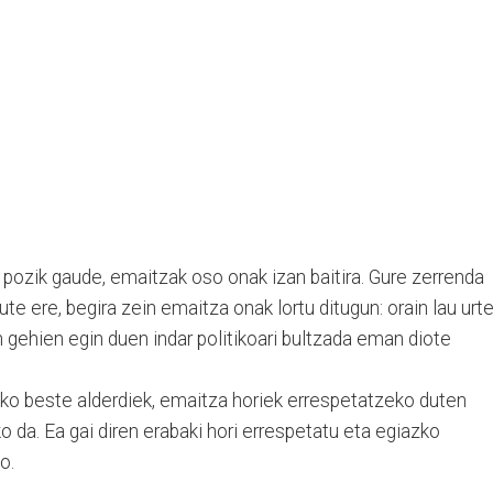
pozik gaude, emaitzak oso onak izan baitira. Gure zerrenda
ute ere, begira zein emaitza onak lortu ditugun: orain lau urt
gehien egin duen indar politikoari bultzada eman diote
eko beste alderdiek, emaitza horiek errespetatzeko duten
o da. Ea gai diren erabaki hori errespetatu eta egiazko
o.