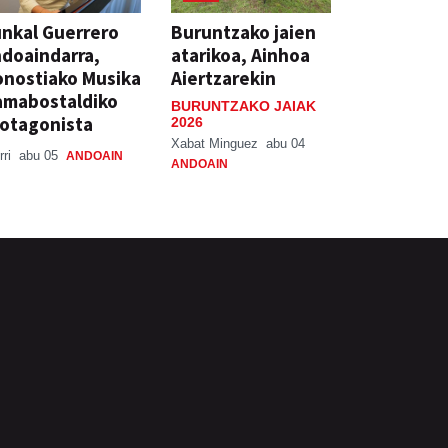
nkal Guerrero
Buruntzako jaien
doaindarra,
atarikoa, Ainhoa
nostiako Musika
Aiertzarekin
amabostaldiko
BURUNTZAKO JAIAK
otagonista
2026
Xabat Minguez
abu 04
rri
abu 05
ANDOAIN
ANDOAIN