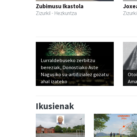
Zubimusu Ikastola
Joxe
Zizurkil
- Hezkuntza
Zizurki
Lurraldebuseko zerbitzu
bereziak, Donostiako Aste
Nagusiko su-artifizialez gozatu
Otoi
ahal izateko
Ama
Ikusienak