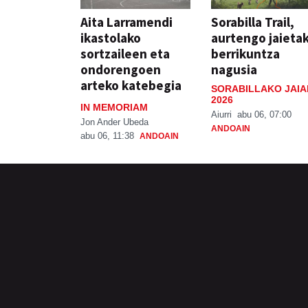
Aita Larramendi
Sorabilla Trail,
ikastolako
aurtengo jaieta
sortzaileen eta
berrikuntza
ondorengoen
nagusia
arteko katebegia
SORABILLAKO JAIA
2026
IN MEMORIAM
Aiurri
abu 06, 07:00
Jon Ander Ubeda
ANDOAIN
abu 06, 11:38
ANDOAIN