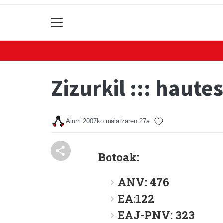
Zizurkil ::: haut
Aiurri
2007ko maiatzaren 27a
Botoak:
ANV: 476
EA:122
EAJ-PNV: 323