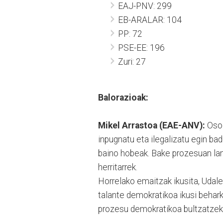
EAJ-PNV: 299
EB-ARALAR: 104
PP: 72
PSE-EE: 196
Zuri: 27
Balorazioak:
Mikel Arrastoa (EAE-ANV):
Oso 
inpugnatu eta ilegalizatu egin bad
baino hobeak. Bake prozesuan lan 
herritarrek.
Horrelako emaitzak ikusita, Udal
talante demokratikoa ikusi behark
prozesu demokratikoa bultzatzek