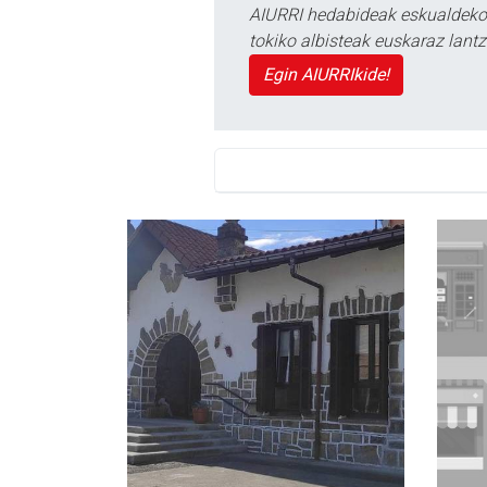
AIURRI hedabideak eskualdeko n
tokiko albisteak euskaraz lan
Egin AIURRIkide!