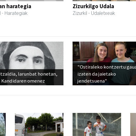
an harategia
Zizurkilgo Udala
l
- Harategiak
Zizurkil
- Udaletxeak
"Ostiraleko kontzertu gau
tzaldia, larunbat honetan,
izaten da jaietako
 Kandidaren omenez
jendetsuena"