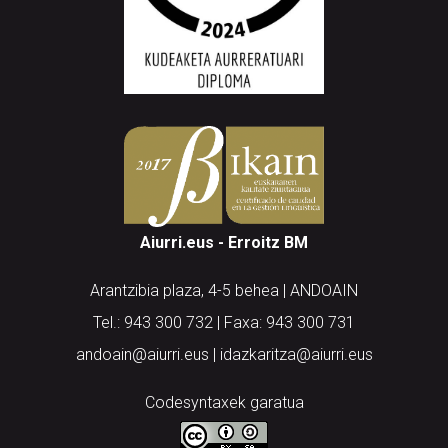
Aiurri.eus - Erroitz BM
Arantzibia plaza, 4-5 behea | ANDOAIN
Tel.: 943 300 732 | Faxa: 943 300 731
andoain@aiurri.eus | idazkaritza@aiurri.eus
Codesyntaxek garatua