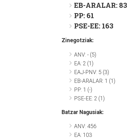
EB-ARALAR: 83
PP: 61
PSE-EE: 163
Zinegotziak:
ANV: - (5)
EA: 2 (1)
EAJ-PNV: 5 (3)
EB-ARALAR: 1 (1)
PP: 1 (-)
PSE-EE: 2 (1)
Batzar Nagusiak:
ANV: 456
EA: 103