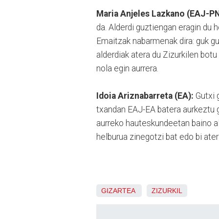
Maria Anjeles Lazkano (EAJ-P
da. Alderdi guztiengan eragin du h
Emaitzak nabarmenak dira: guk g
alderdiak atera du Zizurkilen botu
nola egin aurrera.
Idoia Ariznabarreta (EA):
Gutxi 
txandan EAJ-EA batera aurkeztu g
aurreko hauteskundeetan baino al
helburua zinegotzi bat edo bi ate
GIZARTEA
ZIZURKIL