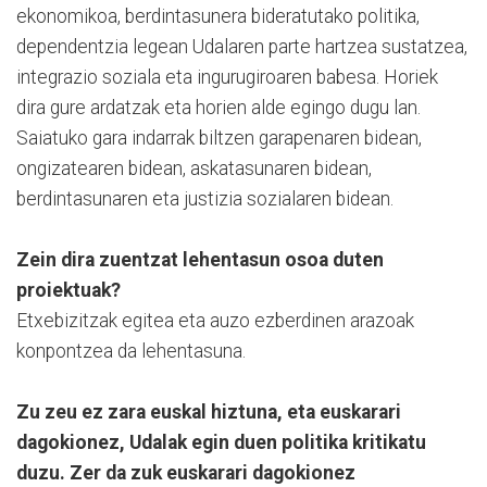
ekonomikoa, berdintasunera bideratutako politika,
dependentzia legean Udalaren parte hartzea sustatzea,
integrazio soziala eta ingurugiroaren babesa. Horiek
dira gure ardatzak eta horien alde egingo dugu lan.
Saiatuko gara indarrak biltzen garapenaren bidean,
ongizatearen bidean, askatasunaren bidean,
berdintasunaren eta justizia sozialaren bidean.
Zein dira zuentzat lehentasun osoa duten
proiektuak?
Etxebizitzak egitea eta auzo ezberdinen arazoak
konpontzea da lehentasuna.
Zu zeu ez zara euskal hiztuna, eta euskarari
dagokionez, Udalak egin duen politika kritikatu
duzu. Zer da zuk euskarari dagokionez