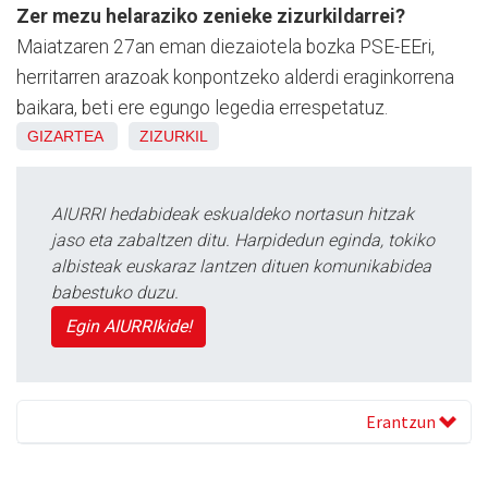
Zer mezu helaraziko zenieke zizurkildarrei?
Maiatzaren 27an eman diezaiotela bozka PSE-EEri,
herritarren arazoak konpontzeko alderdi eraginkorrena
baikara, beti ere egungo legedia errespetatuz.
GIZARTEA
ZIZURKIL
AIURRI hedabideak eskualdeko nortasun hitzak
jaso eta zabaltzen ditu. Harpidedun eginda, tokiko
albisteak euskaraz lantzen dituen komunikabidea
babestuko duzu.
Egin AIURRIkide!
Erantzun