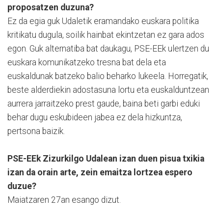
proposatzen duzuna?
Ez da egia guk Udaletik eramandako euskara politika
kritikatu dugula, soilik hainbat ekintzetan ez gara ados
egon. Guk alternatiba bat daukagu, PSE-EEk ulertzen du
euskara komunikatzeko tresna bat dela eta
euskaldunak batzeko balio beharko lukeela. Horregatik,
beste alderdiekin adostasuna lortu eta euskalduntzean
aurrera jarraitzeko prest gaude, baina beti garbi eduki
behar dugu eskubideen jabea ez dela hizkuntza,
pertsona baizik.
PSE-EEk Zizurkilgo Udalean izan duen pisua txikia
izan da orain arte, zein emaitza lortzea espero
duzue?
Maiatzaren 27an esango dizut.