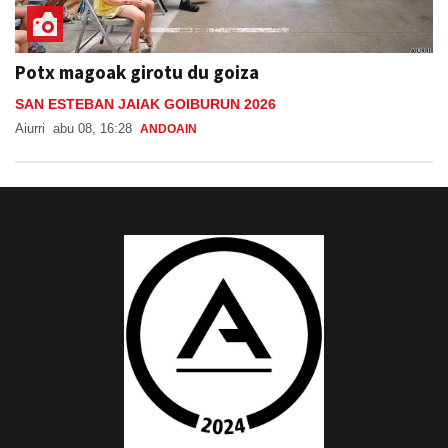
Potx magoak girotu du goiza
SAN ESTEBAN JAIAK GOIBURUN 2026
Aiurri
abu 08, 16:28
ANDOAIN