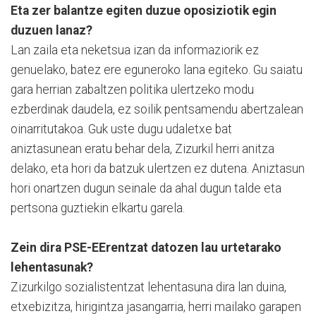
Eta zer balantze egiten duzue oposiziotik egin
duzuen lanaz?
Lan zaila eta neketsua izan da informaziorik ez
genuelako, batez ere eguneroko lana egiteko. Gu saiatu
gara herrian zabaltzen politika ulertzeko modu
ezberdinak daudela, ez soilik pentsamendu abertzalean
oinarritutakoa. Guk uste dugu udaletxe bat
aniztasunean eratu behar dela, Zizurkil herri anitza
delako, eta hori da batzuk ulertzen ez dutena. Aniztasun
hori onartzen dugun seinale da ahal dugun talde eta
pertsona guztiekin elkartu garela.
Zein dira PSE-EErentzat datozen lau urtetarako
lehentasunak?
Zizurkilgo sozialistentzat lehentasuna dira lan duina,
etxebizitza, hirigintza jasangarria, herri mailako garapen