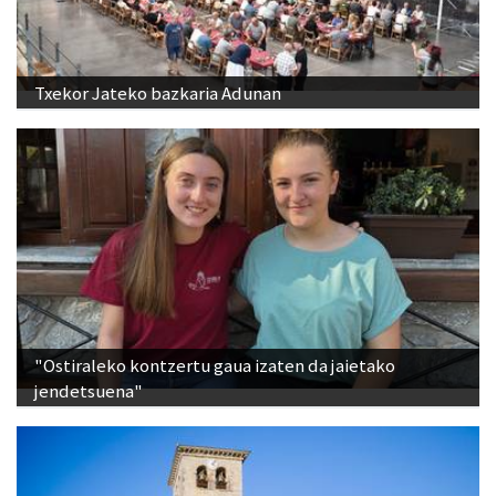
Txekor Jateko bazkaria Adunan
"Ostiraleko kontzertu gaua izaten da jaietako
jendetsuena"