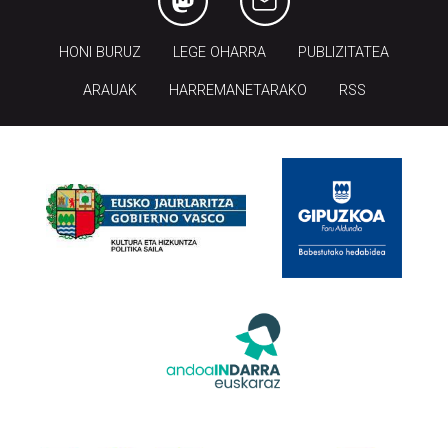
HONI BURUZ
LEGE OHARRA
PUBLIZITATEA
ARAUAK
HARREMANETARAKO
RSS