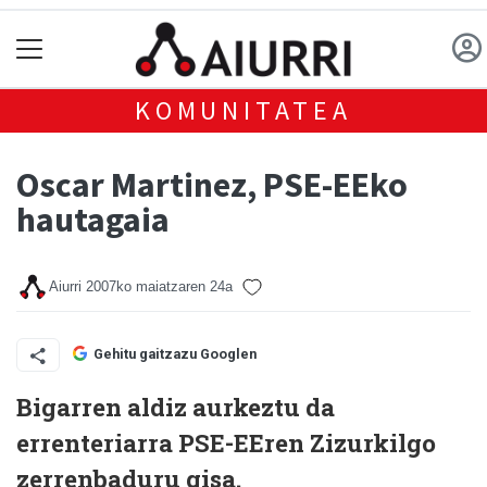
KOMUNITATEA
Oscar Martinez, PSE-EEko
hautagaia
Aiurri
2007ko maiatzaren 24a
Gehitu gaitzazu Googlen
Bigarren aldiz aurkeztu da
errenteriarra PSE-EEren Zizurkilgo
zerrenbaduru gisa.