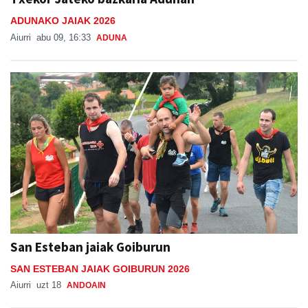
ADUNAKO JAIAK 2026
Aiurri
abu 09, 16:33
ADUNA
San Esteban jaiak Goiburun
SAN ESTEBAN JAIAK GOIBURUN 2026
Aiurri
uzt 18
ANDOAIN