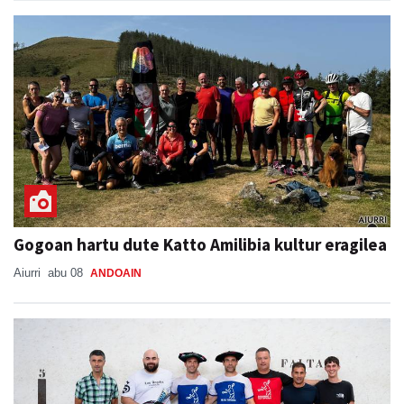
Gogoan hartu dute Katto Amilibia kultur eragilea
Aiurri
abu 08
ANDOAIN