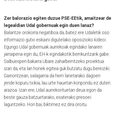
Zer balorazio egiten duzue PSE-EEtik, amaitzear de
legealdian Udal gobernuak egin duen lanaz?
Balantze orokorra negatiboa da, batez ere Udaletik oso
informazio gutxi eskaini digutelako oposizioko kideoi.
Egungo Udal gobernuak aurrekoak egindako lanaren
jarraipena egin du, EH-k egindakotik berrikuntzarik gabe.
Salbuespen bakarra Ubare zaharberritzeko proiektua
izan da, eta lan horiek egitea guk butzatu dugu bereiziki.
Gainontzean, salagarria da herri lanetarako dagoen
jende kopuru txikia, lau urte hauetan konpondu ez duten
arazoa. Izan ere, Udal aurrekontuetan dirua egon da
beste gauza batzuetarako, esaterako presoei
laguntzeko. Hori bai, biktimez ez dira oroitu.