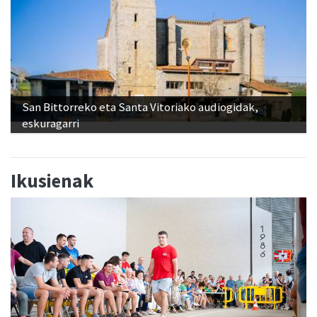
San Bittorreko eta Santa Vitoriako audiogidak,
eskuragarri
Ikusienak