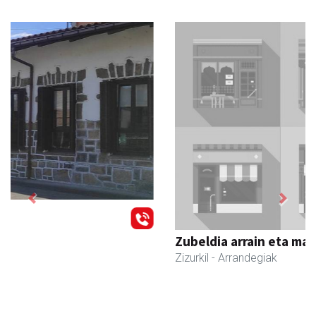
Previous
Next
Zubeldia arrain eta mariskoa
Zizurkil
- Arrandegiak