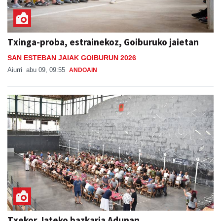
Txinga-proba, estrainekoz, Goiburuko jaietan
SAN ESTEBAN JAIAK GOIBURUN 2026
Aiurri
abu 09, 09:55
ANDOAIN
Txekor Jateko bazkaria Adunan