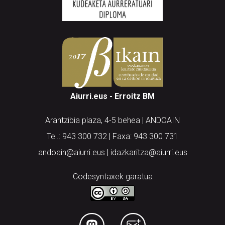
Aiurri.eus - Erroitz BM
Arantzibia plaza, 4-5 behea | ANDOAIN
Tel.: 943 300 732 | Faxa: 943 300 731
andoain@aiurri.eus | idazkaritza@aiurri.eus
Codesyntaxek garatua