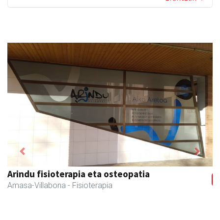
Previous
Next
Arindu fisioterapia eta osteopatia
Amasa-Villabona
- Fisioterapia