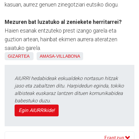
kasuan, aurrez genuen zinegotziari eutsiko diogu.
Mezuren bat luzatuko al zeniekete herritarrei?
Haien esanak entzuteko prest izango garela eta
guztion artean, hainbat ekimen aurrera ateratzen
saiatuko garela.
GIZARTEA
AMASA-VILLABONA
AIURRI hedabideak eskualdeko nortasun hitzak
jaso eta zabaltzen ditu. Harpidedun eginda, tokiko
albisteak euskaraz lantzen dituen komunikabidea
babestuko duzu.
Egin AIURRIkide!
Erantzun