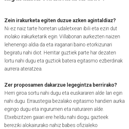
Zein irakurketa egiten duzue azken agintaldiaz?
Ni ez naiz tarte horretan udaletxean ibili eta ezin dut
inolako irakurketarik egin. Villabonan aurkezten naizen
lehenengo aldia da eta iraganari baino etorkizunari
begiratu nahi diot. Herritar guztiek parte har dezaten
lortu nahi dugu eta guztiok batera egitasmo ezberdinak
aurrera ateratzea.
Zer proposamen dakarzue legegintza berrirako?
Herri giroa sortu nahi dugu eta euskararen alde lan egin
nahi dugu. Erraustegia bezalako egitasmo handien aurka
egingo dugu eta ingurumen eta naturaren alde.
Etxebizitzen gaiari ere heldu nahi diogu; gazteek
bereziki alokairurako nahiz babes ofizialeko