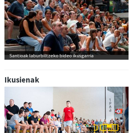
Santioak laburbiltzeko bideo ikusgarria
Ikusienak