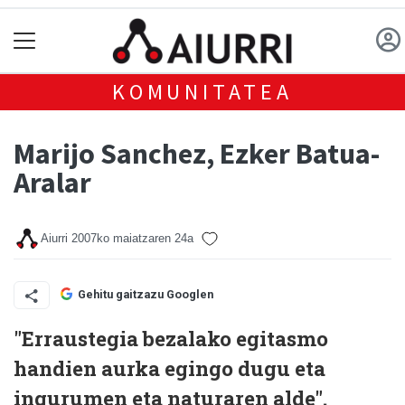
KOMUNITATEA
Marijo Sanchez, Ezker Batua-
Aralar
Aiurri
2007ko maiatzaren 24a
Gehitu gaitzazu Googlen
"Erraustegia bezalako egitasmo
handien aurka egingo dugu eta
ingurumen eta naturaren alde".