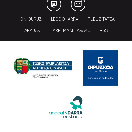
HONI BURUZ
LEGE OHARRA
PUBLIZITATEA
ARAUAK
HARREMANETARAKO
RSS