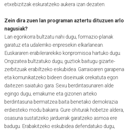
etxebizitzak eskuratzeko aukera izan dezaten.
Zein dira zuen lan programan aztertu dituzuen arlo
nagusiak?
Lan egonkorra bultzatu nahi dugu, formazio-planak
garatuz eta udalerriko enpresekin elkarlanean.
Euskararen erabilerarekiko konpromisoa hartuko dugu.
Ongizatea bultzatuko dugu, guztiok baitugu gizarte-
zerbitzuak erabiltzeko eskubidea. Garraioaren garapena
eta komunikatzeko bideen diseinuak orekatuta egon
daitezen saiatuko gara. Sexu berdintasunaren alde
egingo dugu, emakume eta gizonen arteko
berdintasuna bermatzea baita benetako demokrazia
erdiesteko modu bakarra. Gure ohiturak hobetze aldera,
osasuna sustatzeko jarduerak garatzeko asmoa ere
badugu. Erabakitzeko eskubidea defendatuko dugu,