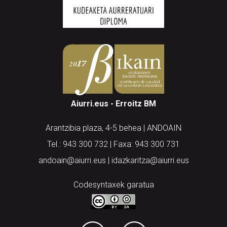
Aiurri.eus - Erroitz BM
Arantzibia plaza, 4-5 behea | ANDOAIN
Tel.: 943 300 732 | Faxa: 943 300 731
andoain@aiurri.eus | idazkaritza@aiurri.eus
Codesyntaxek garatua