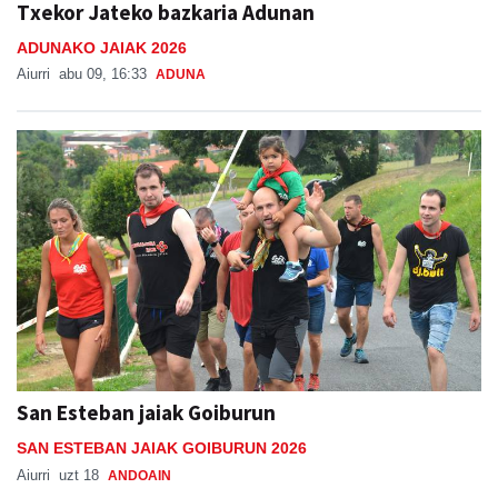
Txekor Jateko bazkaria Adunan
ADUNAKO JAIAK 2026
Aiurri
abu 09, 16:33
ADUNA
San Esteban jaiak Goiburun
SAN ESTEBAN JAIAK GOIBURUN 2026
Aiurri
uzt 18
ANDOAIN