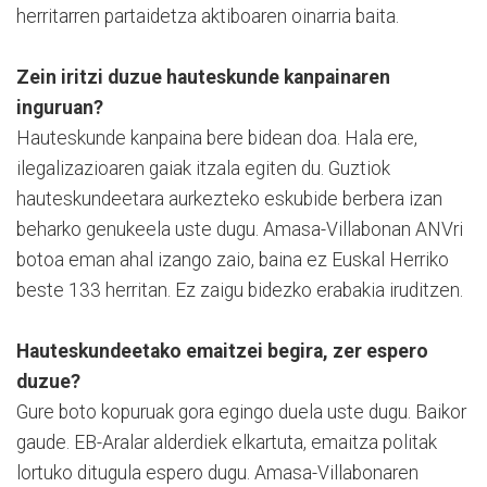
herritarren partaidetza aktiboaren oinarria baita.
Zein iritzi duzue hauteskunde kanpainaren
inguruan?
Hauteskunde kanpaina bere bidean doa. Hala ere,
ilegalizazioaren gaiak itzala egiten du. Guztiok
hauteskundeetara aurkezteko eskubide berbera izan
beharko genukeela uste dugu. Amasa-Villabonan ANVri
botoa eman ahal izango zaio, baina ez Euskal Herriko
beste 133 herritan. Ez zaigu bidezko erabakia iruditzen.
Hauteskundeetako emaitzei begira, zer espero
duzue?
Gure boto kopuruak gora egingo duela uste dugu. Baikor
gaude. EB-Aralar alderdiek elkartuta, emaitza politak
lortuko ditugula espero dugu. Amasa-Villabonaren