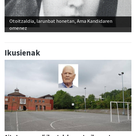
Otoitzaldia, larunbat honetan, Ama Kandidaren
omenez
Ikusienak