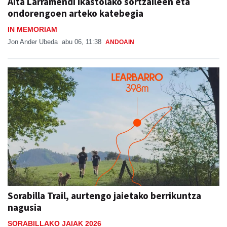
Aita Larramendi ikastolako sortzaileen eta
ondorengoen arteko katebegia
IN MEMORIAM
Jon Ander Ubeda
abu 06, 11:38
ANDOAIN
Sorabilla Trail, aurtengo jaietako berrikuntza
nagusia
SORABILLAKO JAIAK 2026