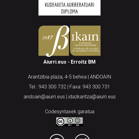
Aiurri.eus - Erroitz BM
Arantzibia plaza, 4-5 behea | ANDOAIN
Tel.: 943 300 732 | Faxa: 943 300 731
andoain@aiurri.eus | idazkaritza@aiurri.eus
Codesyntaxek garatua