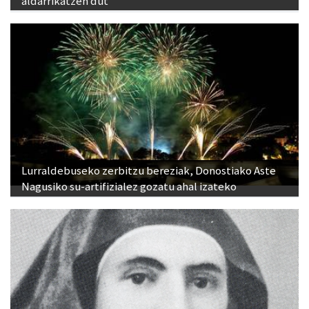
aldarrikatzen dut"
Lurraldebuseko zerbitzu bereziak, Donostiako Aste
Nagusiko su-artifizialez gozatu ahal izateko