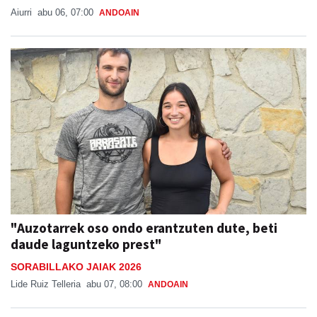
Aiurri
abu 06, 07:00
ANDOAIN
"Auzotarrek oso ondo erantzuten dute, beti
daude laguntzeko prest"
SORABILLAKO JAIAK 2026
Lide Ruiz Telleria
abu 07, 08:00
ANDOAIN