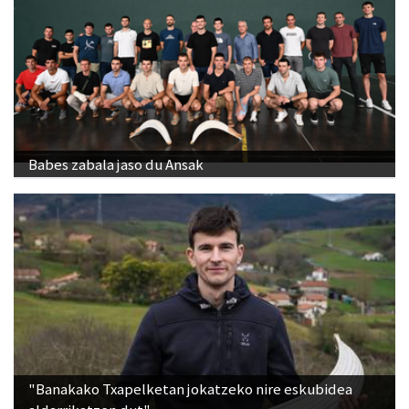
Babes zabala jaso du Ansak
"Banakako Txapelketan jokatzeko nire eskubidea