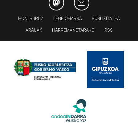
HONI BURUZ
LEGE OHARRA
PUBLIZITATEA
ARAUAK
HARREMANETARAKO
RSS