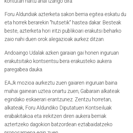
kontutan hartu ahal izango dira.
Foru Aldundiak azterketa sakon berria egitea eskatu du
eta horrek berarekin "hutsetik" hastea dakar. Besteak
beste, azterketa hori iritzi publikoari erakutsi beharko
zaio nahi duen orok alegazioak aurkez ditzan.
Andoaingo Udalak azken garaian gai honen inguruan
erakutsitako kontsentsu bera erakusteko aukera
paregabea dauka.
EAJk mozioa aurkeztu zuen gaiaren inguruan baina
mahai gainean uztea onartu zuen, Gabarain alkateak
egindako eskaerari erantzunez. Zentzu horretan,
alkateak, Foru Aldundiko Diputatuen Kontseiluak
erabakitakoa eta irekitzen diren aukera berriak
aztertzeko dagokion batzordean eztabaidatzeko
proposamena egin zuen.