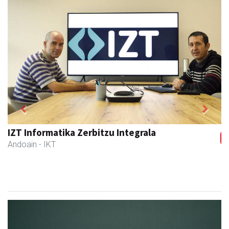
Previous
Next
IZT Informatika Zerbitzu Integrala
Andoain
- IKT