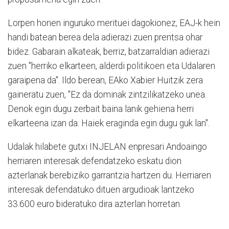
Lorpen honen inguruko merituei dagokionez, EAJ-k hein
handi batean berea dela adierazi zuen prentsa ohar
bidez. Gabarain alkateak, berriz, batzarraldian adierazi
zuen "herriko elkarteen, alderdi politikoen eta Udalaren
garaipena da". Ildo berean, EAko Xabier Huitzik zera
gaineratu zuen, "Ez da dominak zintzilikatzeko unea.
Denok egin dugu zerbait baina lanik gehiena herri
elkarteena izan da. Haiek eraginda egin dugu guk lan".
Udalak hilabete gutxi INJELAN enpresari Andoaingo
herriaren interesak defendatzeko eskatu dion
azterlanak berebiziko garrantzia hartzen du. Herriaren
interesak defendatuko dituen argudioak lantzeko
33.600 euro bideratuko dira azterlan horretan.