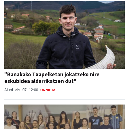
"Banakako Txapelketan jokatzeko nire
eskubidea aldarrikatzen dut"
Aiurri
abu 07, 12:00
URNIETA