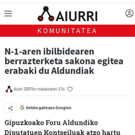
KOMUNITATEA
N-1-aren ibilbidearen
berrazterketa sakona egitea
erabaki du Aldundiak
Aiurri
2007ko maiatzaren 17a
Gehitu gaitzazu Googlen
Gipuzkoako Foru Aldundiko
Diputatuen Kontseiluak atzo hartu