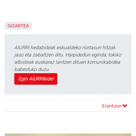
GIZARTEA
AIURRI hedabideak eskualdeko nortasun hitzak
jaso eta zabaltzen ditu. Harpidedun eginda, tokiko
albisteak euskaraz lantzen dituen komunikabidea
babestuko duzu.
Egin AIURRIkide!
Erantzun