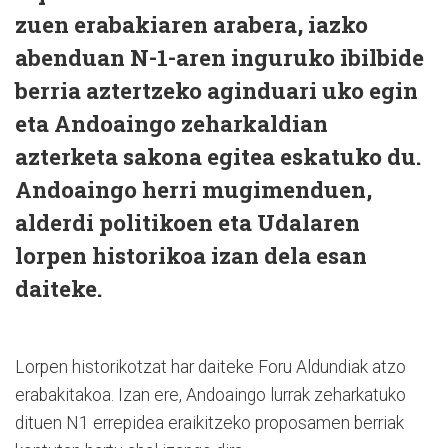
zuen erabakiaren arabera, iazko
abenduan N-1-aren inguruko ibilbide
berria aztertzeko aginduari uko egin
eta Andoaingo zeharkaldian
azterketa sakona egitea eskatuko du.
Andoaingo herri mugimenduen,
alderdi politikoen eta Udalaren
lorpen historikoa izan dela esan
daiteke.
Lorpen historikotzat har daiteke Foru Aldundiak atzo
erabakitakoa. Izan ere, Andoaingo lurrak zeharkatuko
dituen N1 errepidea eraikitzeko proposamen berriak