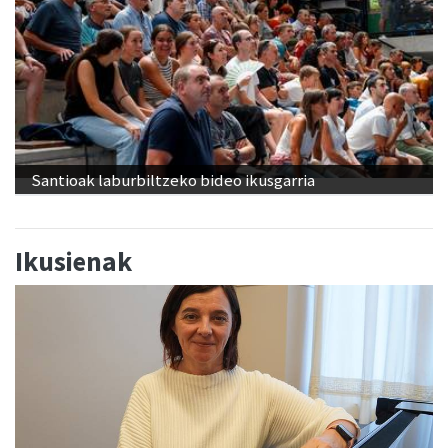
Santioak laburbiltzeko bideo ikusgarria
Ikusienak