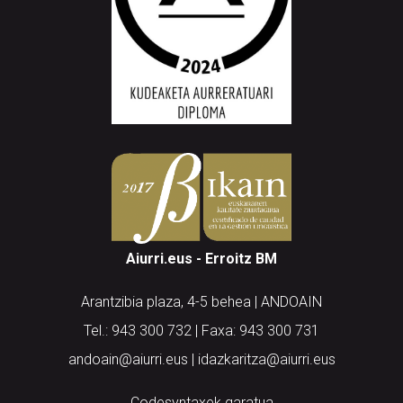
Aiurri.eus - Erroitz BM
Arantzibia plaza, 4-5 behea | ANDOAIN
Tel.: 943 300 732 | Faxa: 943 300 731
andoain@aiurri.eus | idazkaritza@aiurri.eus
Codesyntaxek garatua