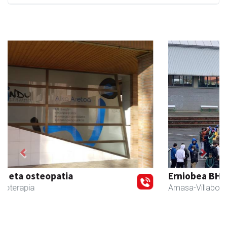
Previous
Next
Erniobea BHI
Amasa-Villabona
- Hezkuntza