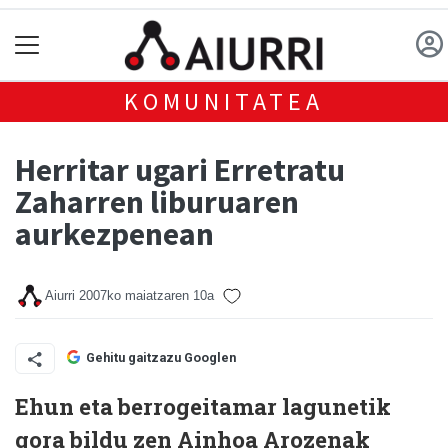
KOMUNITATEA
Herritar ugari Erretratu
Zaharren liburuaren
aurkezpenean
Aiurri
2007ko maiatzaren 10a
Gehitu gaitzazu Googlen
Ehun eta berrogeitamar lagunetik
gora bildu zen Ainhoa Arozenak