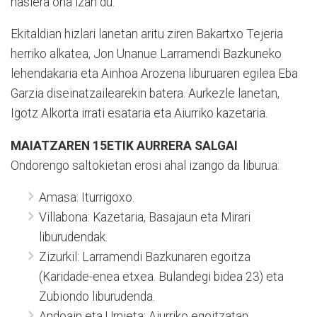
hasiera ona izan du.
Ekitaldian hizlari lanetan aritu ziren Bakartxo Tejeria
herriko alkatea, Jon Unanue Larramendi Bazkuneko
lehendakaria eta Ainhoa Arozena liburuaren egilea Eba
Garzia diseinatzailearekin batera. Aurkezle lanetan,
Igotz Alkorta irrati esataria eta Aiurriko kazetaria.
MAIATZAREN 15ETIK AURRERA SALGAI
Ondorengo saltokietan erosi ahal izango da liburua:
Amasa: Iturrigoxo.
Villabona: Kazetaria, Basajaun eta Mirari
liburudendak.
Zizurkil: Larramendi Bazkunaren egoitza
(Karidade-enea etxea. Bulandegi bidea 23) eta
Zubiondo liburudenda.
Andoain eta Urnieta: Aiurriko egoitzatan.