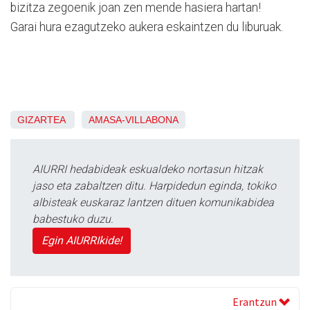
bizitza zegoenik joan zen mende hasiera hartan!
Garai hura ezagutzeko aukera eskaintzen du liburuak.
GIZARTEA
AMASA-VILLABONA
AIURRI hedabideak eskualdeko nortasun hitzak
jaso eta zabaltzen ditu. Harpidedun eginda, tokiko
albisteak euskaraz lantzen dituen komunikabidea
babestuko duzu.
Egin AIURRIkide!
Erantzun