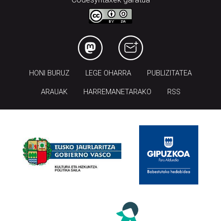
HONI BURUZ
LEGE OHARRA
PUBLIZITATEA
ARAUAK
HARREMANETARAKO
RSS