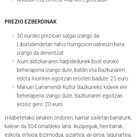
PREZIO EZBERDINAK
30 euroko prezioan salgai izango da.
Liburudendetan nahiz Iturrigoxon salneurri bera
izango da denentzat.
Aiurri aldizkariaren harpidedunek bost euroko
beherapena izango dute, baldin eta Bazkunaren
edota Aiurriren egoitzan erosten badute: 25 euro.
Manuel Larramendi Kultur Bazkuneko kideek ere
beherapena izango dute, Bazkunaren egoitzan
erosiz gero: 20 euro.
Hilabetetako lanaren ondoren, hamar sailetan banaturik,
kalean da 504 orrialdeko lana: ikuspegiak, herritarrak,
eskola, erlijioa, bizimodua, gizartea, jai-giroa, lagunartea,