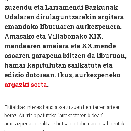
zuzendu eta Larramendi Bazkunak
Udalaren dirulaguntzarekin argitara
emandako liburuaren aurkezpenera.
Amasako eta Villabonako XIX.
mendearen amaiera eta XX.mende
osoaren garapena biltzen da liburuan,
hamar kapitulutan sailkatuta eta
edizio dotorean. Ikus, aurkezpeneko
argazki sorta
.
Ekitaldiak interes handia sortu zuen herritarren artean,
beraz, Aiurrin aipatutako "arrakastaren bidean"
adierazpena errealitate hutsa da. Liburuaren salmentak