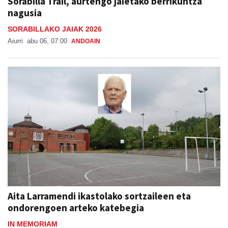
Sorabilla Trail, aurtengo jaietako berrikuntza
nagusia
SORABILLAKO JAIAK 2026
Aiurri
abu 06, 07:00
ANDOAIN
Aita Larramendi ikastolako sortzaileen eta
ondorengoen arteko katebegia
IN MEMORIAM