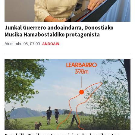
Junkal Guerrero andoaindarra, Donostiako
Musika Hamabostaldiko protagonista
Aiurri
abu 05, 07:00
ANDOAIN