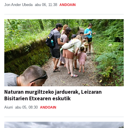
Jon Ander Ubeda
abu 06, 11:38
ANDOAIN
Naturan murgiltzeko jarduerak, Leizaran
Bisitarien Etxearen eskutik
Aiurri
abu 05, 08:30
ANDOAIN