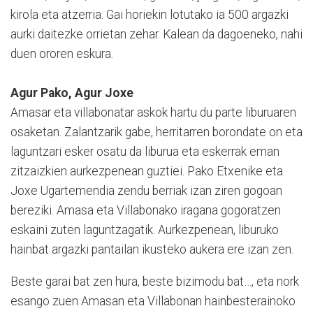
kirola eta atzerria. Gai horiekin lotutako ia 500 argazki
aurki daitezke orrietan zehar. Kalean da dagoeneko, nahi
duen ororen eskura.
Agur Pako, Agur Joxe
Amasar eta villabonatar askok hartu du parte liburuaren
osaketan. Zalantzarik gabe, herritarren borondate on eta
laguntzari esker osatu da liburua eta eskerrak eman
zitzaizkien aurkezpenean guztiei. Pako Etxenike eta
Joxe Ugartemendia zendu berriak izan ziren gogoan
bereziki. Amasa eta Villabonako iragana gogoratzen
eskaini zuten laguntzagatik. Aurkezpenean, liburuko
hainbat argazki pantailan ikusteko aukera ere izan zen.
Beste garai bat zen hura, beste bizimodu bat…, eta nork
esango zuen Amasan eta Villabonan hainbesterainoko