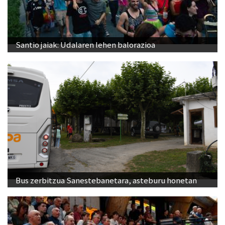
Santio jaiak: Udalaren lehen balorazioa
Bus zerbitzua Sanestebanetara, asteburu honetan