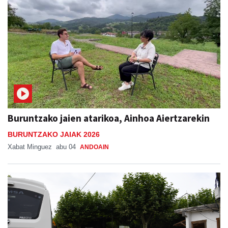
Buruntzako jaien atarikoa, Ainhoa Aiertzarekin
BURUNTZAKO JAIAK 2026
Xabat Minguez
abu 04
ANDOAIN