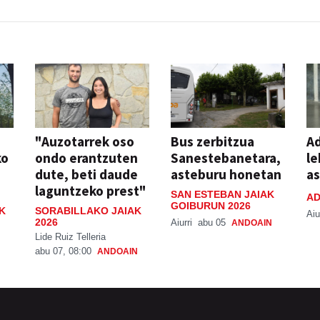
"Auzotarrek oso
Bus zerbitzua
Ad
ko
ondo erantzuten
Sanestebanetara,
le
dute, beti daude
asteburu honetan
a
laguntzeko prest"
SAN ESTEBAN JAIAK
AD
GOIBURUN 2026
K
SORABILLAKO JAIAK
Aiu
2026
Aiurri
abu 05
ANDOAIN
Lide Ruiz Telleria
abu 07, 08:00
ANDOAIN