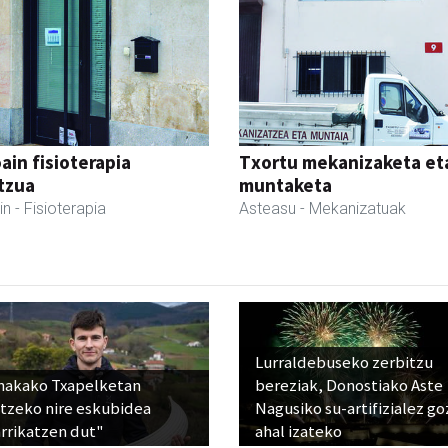
ain fisioterapia
Txortu mekanizaketa et
tzua
muntaketa
in
- Fisioterapia
Asteasu
- Mekanizatuak
Lurraldebuseko zerbitzu
nakako Txapelketan
bereziak, Donostiako Aste
atzeko nire eskubidea
Nagusiko su-artifizialez g
rrikatzen dut"
ahal izateko