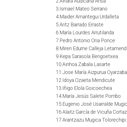
2.Ainara Audicana Ansa
3.Ismael Mateo Serrano
4.Maider Amantegui Urdalleta
5.Aritz Barrado Erraste
6.María Lourdes Arrutilanda
7.Pedro Antonio Oria Ponce
8.Miren Edurne Calleja Letamend
9.Kepa Sarasola Bengoetxea
10.Ainhoa Zabala Lasarte
11.Jose María Aizpurua Oyarzaba
12.Idoya Ozaeta Mendicute
13.Iñigo Elola Goicoechea
14.María Jesús Salete Pombo
15.Eugenio José Usarralde Mugi
16.Alaitz García de Vicuña Cortaz
17.Arantzazu Mugica Tolorechipi