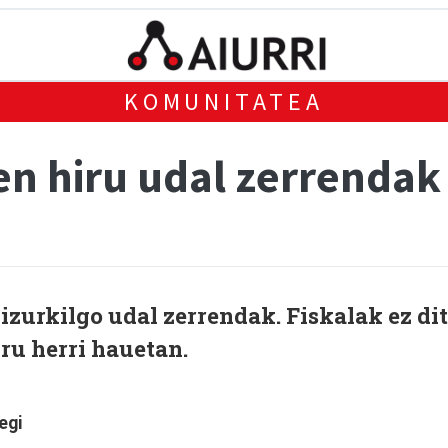
KOMUNITATEA
en hiru udal zerrendak
izurkilgo udal zerrendak. Fiskalak ez di
ru herri hauetan.
egi