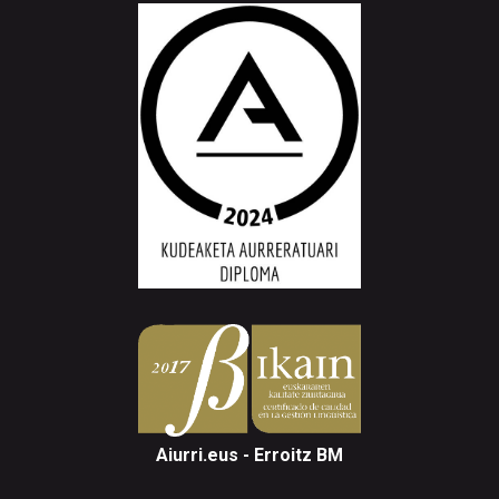
Aiurri.eus - Erroitz BM