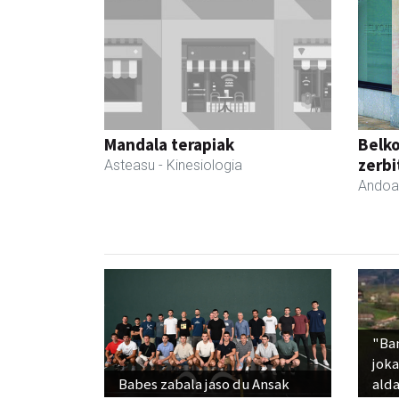
Mandala terapiak
Belko
zerbi
Asteasu
- Kinesiologia
Andoa
"Ba
jok
Babes zabala jaso du Ansak
alda