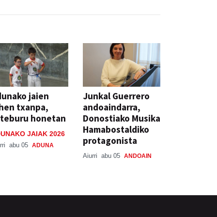
unako jaien
Junkal Guerrero
hen txanpa,
andoaindarra,
steburu honetan
Donostiako Musika
Hamabostaldiko
UNAKO JAIAK 2026
protagonista
rri
abu 05
ADUNA
Aiurri
abu 05
ANDOAIN