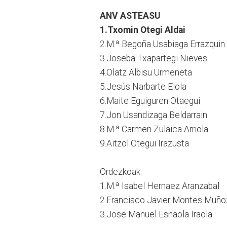
ANV ASTEASU
1.Txomin Otegi Aldai
2.M.ª Begoña Usabiaga Errazquin
3.Joseba Txapartegi Nieves
4.Olatz Albisu Urmeneta
5.Jesús Narbarte Elola
6.Maite Eguiguren Otaegui
7.Jon Usandizaga Beldarrain
8.M.ª Carmen Zulaica Arriola
9.Aitzol Otegui Irazusta
Ordezkoak:
1.M.ª Isabel Hernaez Aranzabal
2.Francisco Javier Montes Muño
3.Jose Manuel Esnaola Iraola