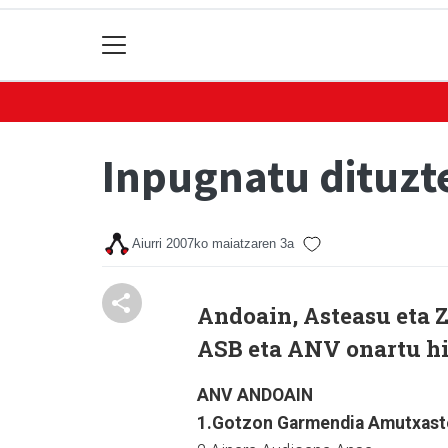
Inpugnatu dituzt
Aiurri
2007ko maiatzaren 3a
Andoain, Asteasu eta Z
ASB eta ANV onartu hi
ANV ANDOAIN
1.Gotzon Garmendia Amutxast