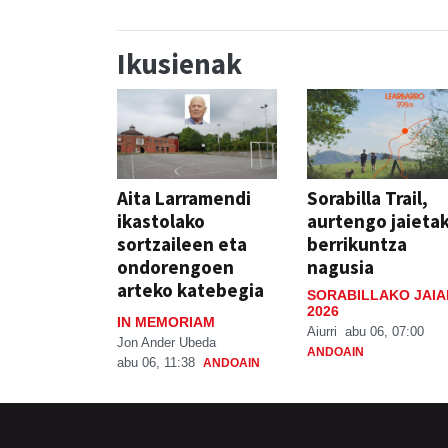
Ikusienak
Aita Larramendi
Sorabilla Trail,
ikastolako
aurtengo jaieta
sortzaileen eta
berrikuntza
ondorengoen
nagusia
arteko katebegia
SORABILLAKO JAIA
2026
IN MEMORIAM
Aiurri
abu 06, 07:00
Jon Ander Ubeda
ANDOAIN
abu 06, 11:38
ANDOAIN