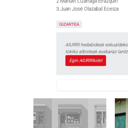
2.Manuel Lizarraga Errazquin
3.Juan José Olazabal Eceiza
GIZARTEA
AIURRI hedabideak eskualdeko n
tokiko albisteak euskaraz lan
Egin AIURRIkide!