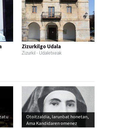
a
Zizurkilgo Udala
Zizurkil
- Udaletxeak
ozatu
Otoitzaldia, larunbat honetan,
Ama Kandidaren omenez