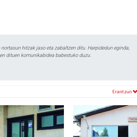
ortasun hitzak jaso eta zabaltzen ditu. Harpidedun eginda,
tzen dituen komunikabidea babestuko duzu.
Erantzun