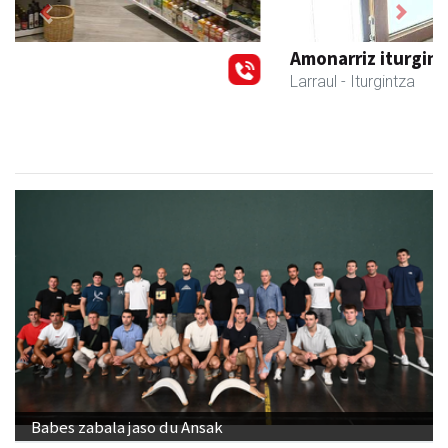
Previous
Next
Amonarriz iturgintza S. L.
Larraul
- Iturgintza
Babes zabala jaso du Ansak