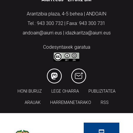
Arantzibia plaza, 4-5 behea | ANDOAIN
Tel.: 943 300 732 | Faxa: 943 300 731
andoain@aiurri.eus | idazkaritza@aiurri.eus
Codesyntaxek garatua
HONI BURUZ
LEGE OHARRA
PUBLIZITATEA
ARAUAK
HARREMANETARAKO
RSS