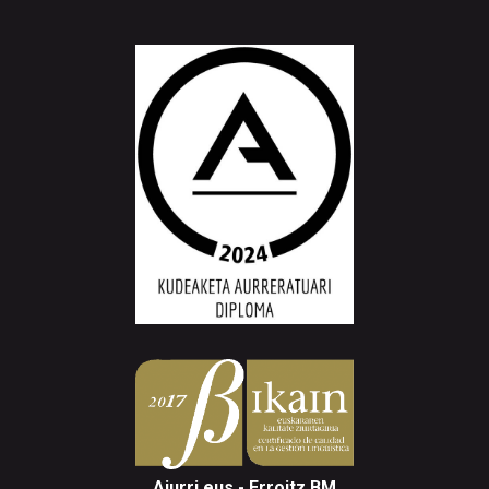
Aiurri.eus - Erroitz BM