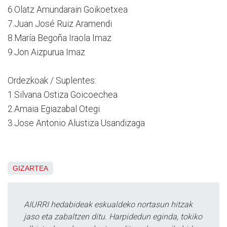
6.Olatz Amundarain Goikoetxea
7.Juan José Ruiz Aramendi
8.María Begoña Iraola Imaz
9.Jon Aizpurua Imaz
Ordezkoak / Suplentes:
1.Silvana Ostiza Goicoechea
2.Amaia Egiazabal Otegi
3.Jose Antonio Alustiza Usandizaga
GIZARTEA
AIURRI hedabideak eskualdeko nortasun hitzak
jaso eta zabaltzen ditu. Harpidedun eginda, tokiko