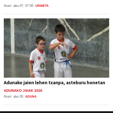
Aiurri
abu 07, 07:00
URNIETA
Adunako jaien lehen txanpa, asteburu honetan
ADUNAKO JAIAK 2026
Aiurri
abu 05
ADUNA