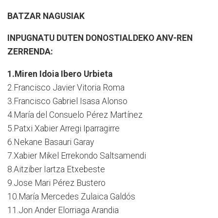
BATZAR NAGUSIAK
INPUGNATU DUTEN DONOSTIALDEKO ANV-REN
ZERRENDA:
1.Miren Idoia Ibero Urbieta
2.Francisco Javier Vitoria Roma
3.Francisco Gabriel Isasa Alonso
4.María del Consuelo Pérez Martínez
5.Patxi Xabier Arregi Iparragirre
6.Nekane Basauri Garay
7.Xabier Mikel Errekondo Saltsamendi
8.Aitziber Iartza Etxebeste
9.Jose Mari Pérez Bustero
10.María Mercedes Zulaica Galdós
11.Jon Ander Elorriaga Arandia