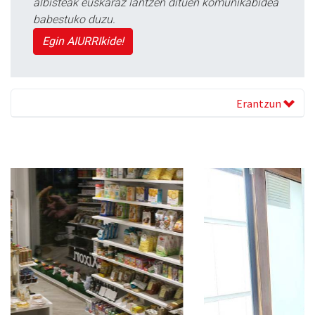
albisteak euskaraz lantzen dituen komunikabidea
babestuko duzu.
Egin AIURRIkide!
Erantzun