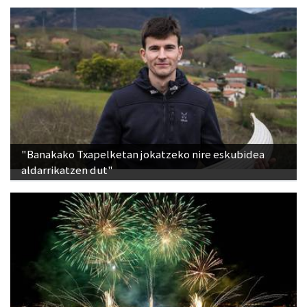
"Banakako Txapelketan jokatzeko nire eskubidea
aldarrikatzen dut"