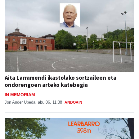
Aita Larramendi ikastolako sortzaileen eta
ondorengoen arteko katebegia
IN MEMORIAM
Jon Ander Ubeda
abu 06, 11:38
ANDOAIN