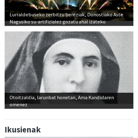
Lurraldebuseko zerbitzu bereziak, Donostiako Aste
Nagusiko su-artifizialez gozatu ahal izateko
Otoitzaldia, larunbat honetan, Ama Kandidaren
omenez
Ikusienak