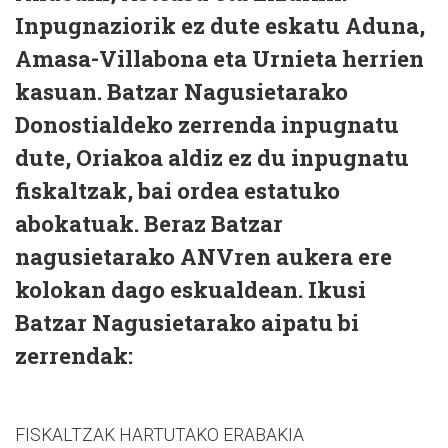
Inpugnaziorik ez dute eskatu Aduna,
Amasa-Villabona eta Urnieta herrien
kasuan. Batzar Nagusietarako
Donostialdeko zerrenda inpugnatu
dute, Oriakoa aldiz ez du inpugnatu
fiskaltzak, bai ordea estatuko
abokatuak. Beraz Batzar
nagusietarako ANVren aukera ere
kolokan dago eskualdean. Ikusi
Batzar Nagusietarako aipatu bi
zerrendak:
FISKALTZAK HARTUTAKO ERABAKIA