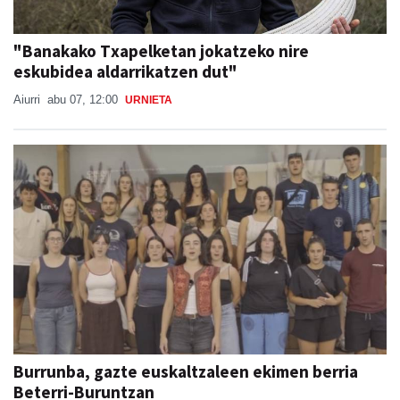
"Banakako Txapelketan jokatzeko nire
eskubidea aldarrikatzen dut"
Aiurri
abu 07, 12:00
URNIETA
Burrunba, gazte euskaltzaleen ekimen berria
Beterri-Buruntzan