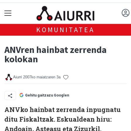
KOMUNITATEA
ANVren hainbat zerrenda
kolokan
Aiurri
2007ko maiatzaren 3a
Gehitu gaitzazu Googlen
ANVko hainbat zerrenda inpugnatu
ditu Fiskaltzak. Eskualdean hiru:
Andoain, Asteasu eta Zizurkil.