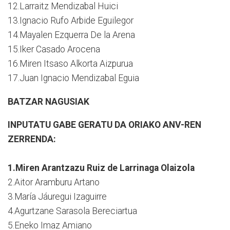
12.Larraitz Mendizabal Huici
13.Ignacio Rufo Arbide Eguilegor
14.Mayalen Ezquerra De la Arena
15.Iker Casado Arocena
16.Miren Itsaso Alkorta Aizpurua
17.Juan Ignacio Mendizabal Eguia
BATZAR NAGUSIAK
INPUTATU GABE GERATU DA ORIAKO ANV-REN
ZERRENDA:
1.Miren Arantzazu Ruiz de Larrinaga Olaizola
2.Aitor Aramburu Artano
3.María Jáuregui Izaguirre
4.Agurtzane Sarasola Bereciartua
5.Eneko Imaz Amiano