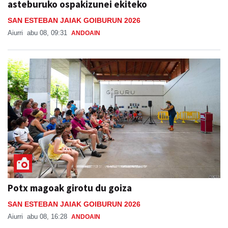
asteburuko ospakizunei ekiteko
SAN ESTEBAN JAIAK GOIBURUN 2026
Aiurri
abu 08, 09:31
ANDOAIN
Potx magoak girotu du goiza
SAN ESTEBAN JAIAK GOIBURUN 2026
Aiurri
abu 08, 16:28
ANDOAIN