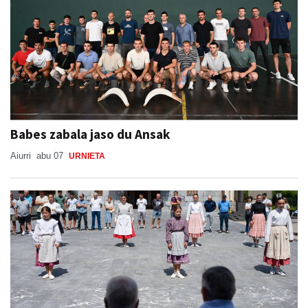
Babes zabala jaso du Ansak
Aiurri
abu 07
URNIETA