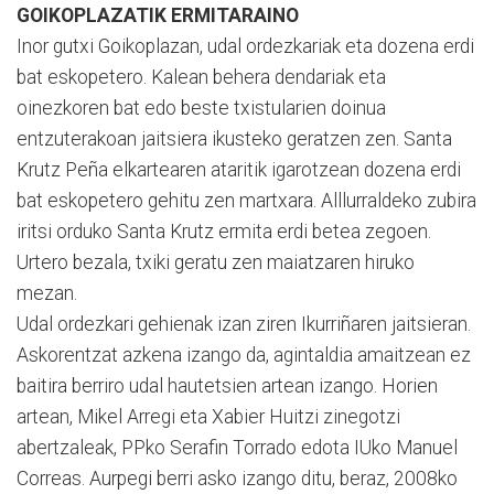
GOIKOPLAZATIK ERMITARAINO
Inor gutxi Goikoplazan, udal ordezkariak eta dozena erdi
bat eskopetero. Kalean behera dendariak eta
oinezkoren bat edo beste txistularien doinua
entzuterakoan jaitsiera ikusteko geratzen zen. Santa
Krutz Peña elkartearen ataritik igarotzean dozena erdi
bat eskopetero gehitu zen martxara. Alllurraldeko zubira
iritsi orduko Santa Krutz ermita erdi betea zegoen.
Urtero bezala, txiki geratu zen maiatzaren hiruko
mezan.
Udal ordezkari gehienak izan ziren Ikurriñaren jaitsieran.
Askorentzat azkena izango da, agintaldia amaitzean ez
baitira berriro udal hautetsien artean izango. Horien
artean, Mikel Arregi eta Xabier Huitzi zinegotzi
abertzaleak, PPko Serafin Torrado edota IUko Manuel
Correas. Aurpegi berri asko izango ditu, beraz, 2008ko