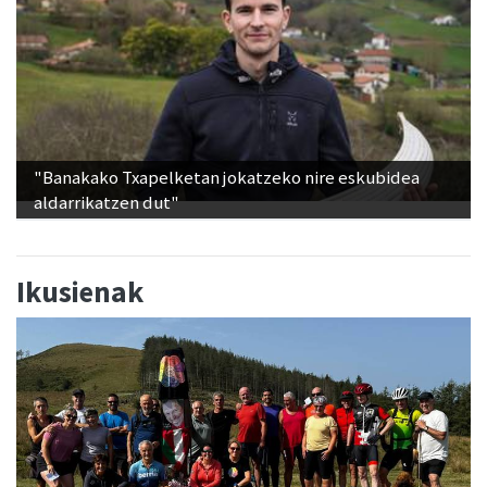
"Banakako Txapelketan jokatzeko nire eskubidea
aldarrikatzen dut"
Ikusienak