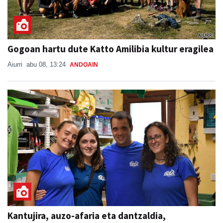
Gogoan hartu dute Katto Amilibia kultur eragilea
Aiurri
abu 08, 13:24
ANDOAIN
Kantujira, auzo-afaria eta dantzaldia,