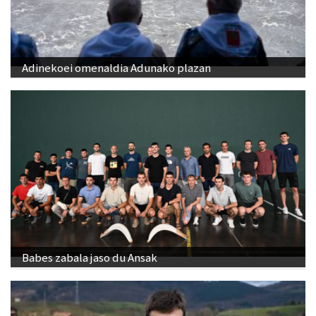
Adinekoei omenaldia Adunako plazan
Babes zabala jaso du Ansak