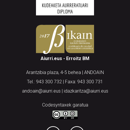
Aiurri.eus - Erroitz BM
Arantzibia plaza, 4-5 behea | ANDOAIN
Tel.: 943 300 732 | Faxa: 943 300 731
andoain@aiurri.eus | idazkaritza@aiurri.eus
Codesyntaxek garatua