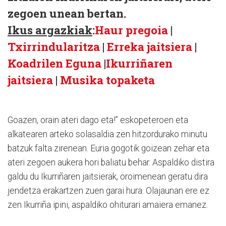
zegoen unean bertan.
Ikus argazkiak
:
Haur pregoia
|
Txirrindularitza
|
Erreka jaitsiera
|
Koadrilen Eguna
|
Ikurriñaren
jaitsiera
|
Musika topaketa
Goazen, orain ateri dago eta!” eskopeteroen eta
alkatearen arteko solasaldia zen hitzordurako minutu
batzuk falta zirenean. Euria gogotik goizean zehar eta
ateri zegoen aukera hori baliatu behar. Aspaldiko distira
galdu du Ikurriñaren jaitsierak, oroimenean geratu dira
jendetza erakartzen zuen garai hura. Olajaunan ere ez
zen Ikurriña ipini, aspaldiko ohiturari amaiera emanez.