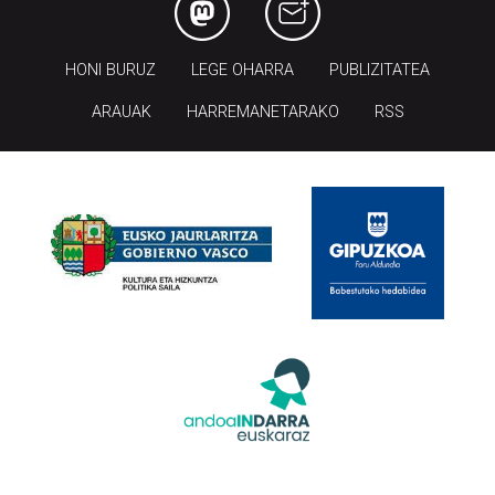
HONI BURUZ
LEGE OHARRA
PUBLIZITATEA
ARAUAK
HARREMANETARAKO
RSS