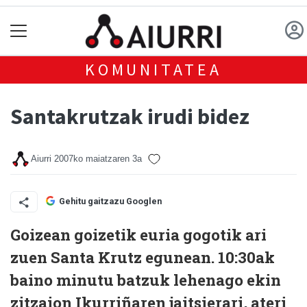
KOMUNITATEA
Santakrutzak irudi bidez
Aiurri
2007ko maiatzaren 3a
Gehitu gaitzazu Googlen
Goizean goizetik euria gogotik ari
zuen Santa Krutz egunean. 10:30ak
baino minutu batzuk lehenago ekin
zitzaion Ikurriñaren jaitsierari, ateri