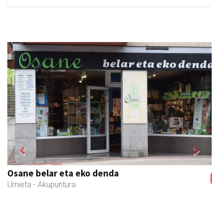
Previous
Next
Osane belar eta eko denda
Urnieta
- Akupuntura