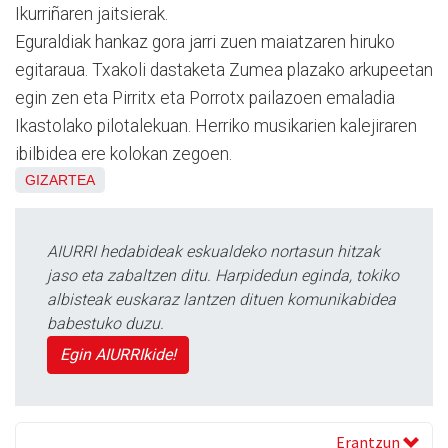
Ikurriñaren jaitsierak.
Eguraldiak hankaz gora jarri zuen maiatzaren hiruko
egitaraua. Txakoli dastaketa Zumea plazako arkupeetan
egin zen eta Pirritx eta Porrotx pailazoen emaladia
Ikastolako pilotalekuan. Herriko musikarien kalejiraren
ibilbidea ere kolokan zegoen.
GIZARTEA
AIURRI hedabideak eskualdeko nortasun hitzak
jaso eta zabaltzen ditu. Harpidedun eginda, tokiko
albisteak euskaraz lantzen dituen komunikabidea
babestuko duzu.
Egin AIURRIkide!
Erantzun