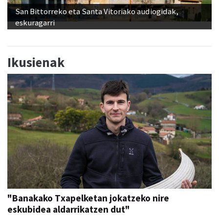
San Bittorreko eta Santa Vitoriako audiogidak,
eskuragarri
Ikusienak
"Banakako Txapelketan jokatzeko nire
eskubidea aldarrikatzen dut"