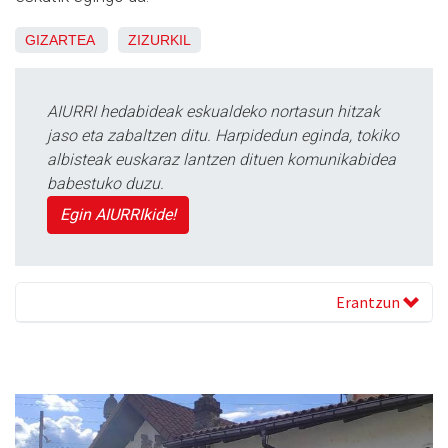
GIZARTEA
ZIZURKIL
AIURRI hedabideak eskualdeko nortasun hitzak
jaso eta zabaltzen ditu. Harpidedun eginda, tokiko
albisteak euskaraz lantzen dituen komunikabidea
babestuko duzu.
Egin AIURRIkide!
Erantzun