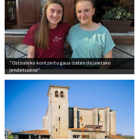
"Ostiraleko kontzertu gaua izaten da jaietako
jendetsuena"