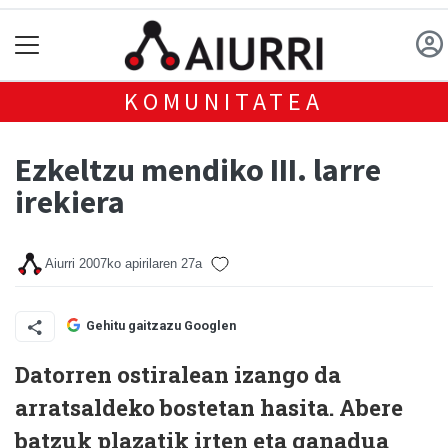
KOMUNITATEA
Ezkeltzu mendiko III. larre
irekiera
Aiurri
2007ko apirilaren 27a
Gehitu gaitzazu Googlen
Datorren ostiralean izango da
arratsaldeko bostetan hasita. Abere
batzuk plazatik irten eta ganadua