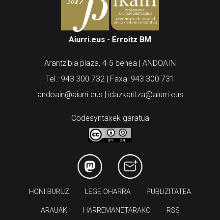
Aiurri.eus - Erroitz BM
Arantzibia plaza, 4-5 behea | ANDOAIN
Tel.: 943 300 732 | Faxa: 943 300 731
andoain@aiurri.eus | idazkaritza@aiurri.eus
Codesyntaxek garatua
HONI BURUZ
LEGE OHARRA
PUBLIZITATEA
ARAUAK
HARREMANETARAKO
RSS