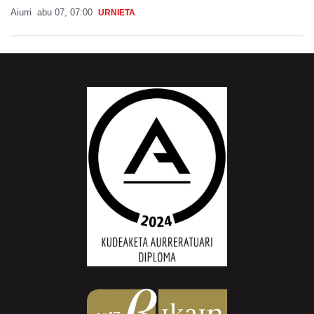
Aiurri
abu 07, 07:00
URNIETA