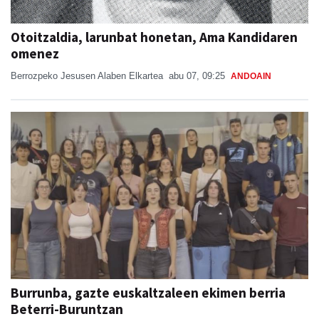
Otoitzaldia, larunbat honetan, Ama Kandidaren
omenez
Berrozpeko Jesusen Alaben Elkartea
abu 07, 09:25
ANDOAIN
Burrunba, gazte euskaltzaleen ekimen berria
Beterri-Buruntzan