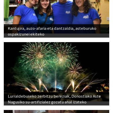
Kantujira, auzo-afaria eta dantzaldia, asteburuko
ospakizunei ekiteko
Lurraldebuseko zerbitzu bereziak, Donostiako Aste
Nagusiko su-artifizialez gozatu ahal izateko