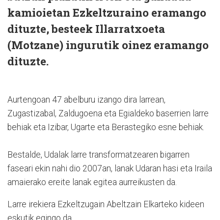
kamioietan Ezkeltzuraino eramango
dituzte, besteek Illarratxoeta
(Motzane) ingurutik oinez eramango
dituzte.
Aurtengoan 47 abelburu izango dira larrean,
Zugastizabal, Zaldugoena eta Egialdeko baserrien larre
behiak eta Izibar, Ugarte eta Berastegiko esne behiak.
Bestalde, Udalak larre transformatzearen bigarren
faseari ekin nahi dio 2007an, lanak Udaran hasi eta Iraila
amaierako ereite lanak egitea aurreikusten da.
Larre irekiera Ezkeltzugain Abeltzain Elkarteko kideen
eskutik egingo da.