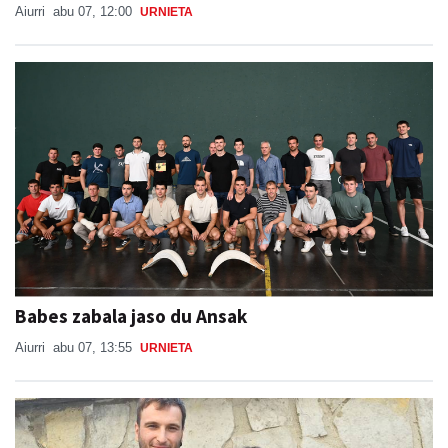
Aiurri
abu 07, 12:00
URNIETA
Babes zabala jaso du Ansak
Aiurri
abu 07, 13:55
URNIETA