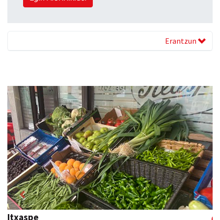
Erantzun
Previous
Next
Adunako Udala