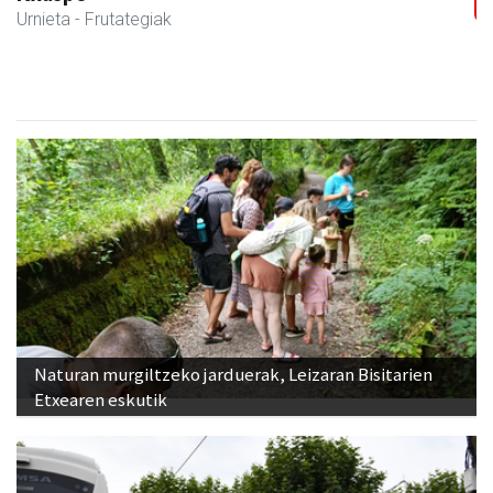
Aduna
- Udaletxeak
Naturan murgiltzeko jarduerak, Leizaran Bisitarien
Etxearen eskutik