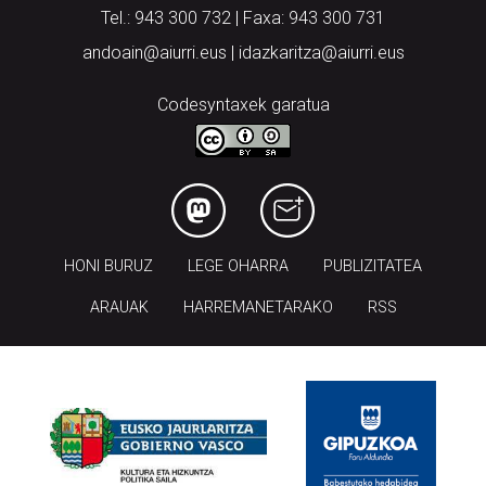
Tel.: 943 300 732 | Faxa: 943 300 731
andoain@aiurri.eus | idazkaritza@aiurri.eus
Codesyntaxek garatua
HONI BURUZ
LEGE OHARRA
PUBLIZITATEA
ARAUAK
HARREMANETARAKO
RSS