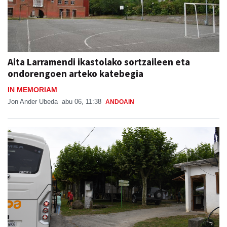
Aita Larramendi ikastolako sortzaileen eta
ondorengoen arteko katebegia
IN MEMORIAM
Jon Ander Ubeda
abu 06, 11:38
ANDOAIN