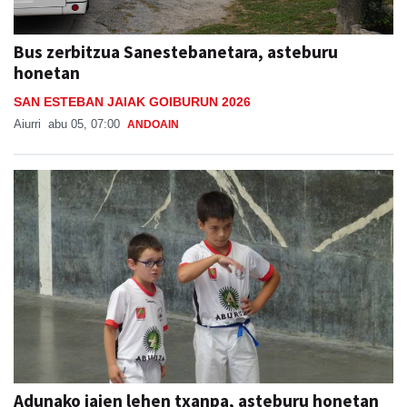
Bus zerbitzua Sanestebanetara, asteburu
honetan
SAN ESTEBAN JAIAK GOIBURUN 2026
Aiurri
abu 05, 07:00
ANDOAIN
Adunako jaien lehen txanpa, asteburu honetan