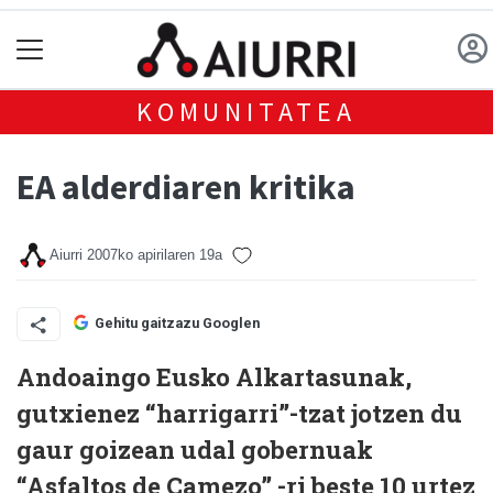
KOMUNITATEA
EA alderdiaren kritika
Aiurri
2007ko apirilaren 19a
Gehitu gaitzazu Googlen
Andoaingo Eusko Alkartasunak,
gutxienez “harrigarri”-tzat jotzen du
gaur goizean udal gobernuak
“Asfaltos de Camezo” -ri beste 10 urtez