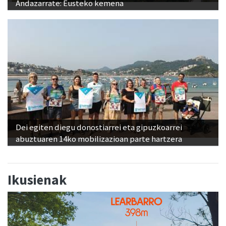
Andazarrate: Eusteko kemena
Dei egiten diegu donostiarrei eta gipuzkoarrei
abuztuaren 14ko mobilizazioan parte hartzera
Ikusienak