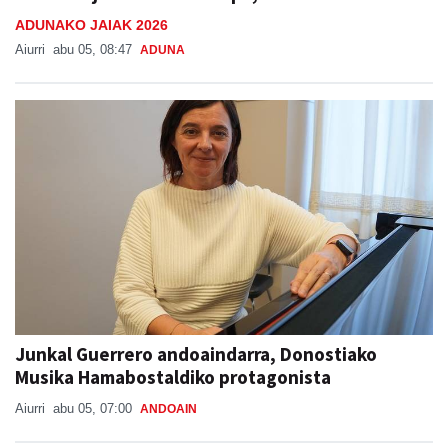
ADUNAKO JAIAK 2026
Aiurri
abu 05, 08:47
ADUNA
Junkal Guerrero andoaindarra, Donostiako
Musika Hamabostaldiko protagonista
Aiurri
abu 05, 07:00
ANDOAIN