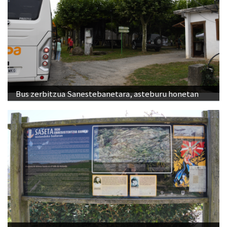
Bus zerbitzua Sanestebanetara, asteburu honetan