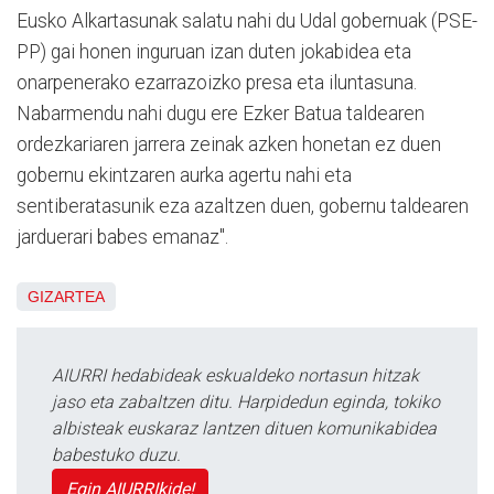
Eusko Alkartasunak salatu nahi du Udal gobernuak (PSE-
PP) gai honen inguruan izan duten jokabidea eta
onarpenerako ezarrazoizko presa eta iluntasuna.
Nabarmendu nahi dugu ere Ezker Batua taldearen
ordezkariaren jarrera zeinak azken honetan ez duen
gobernu ekintzaren aurka agertu nahi eta
sentiberatasunik eza azaltzen duen, gobernu taldearen
jarduerari babes emanaz".
GIZARTEA
AIURRI hedabideak eskualdeko nortasun hitzak
jaso eta zabaltzen ditu. Harpidedun eginda, tokiko
albisteak euskaraz lantzen dituen komunikabidea
babestuko duzu.
Egin AIURRIkide!