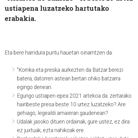
ustiapena luzatzeko hartutako
erabakia.
Eta bere harridura puntu hauetan oinarritzen da:
"Korrika eta preska aurkezten da Batzar berezi
batera, datorren astean bertan ohiko batzarra
egingo denean.
Egungo ustiapen epea 2021 artekoa da: zertarako
hainbeste presa beste 10 urtez luzatzeko? Are
gehiago, legealdi amaieran gaudenean?
Udalak jasoko dituen ordainak, gure ustez, ez dira
ez juxtuak, ezta nahikoak ere.