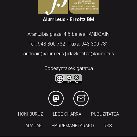
Aiurri.eus - Erroitz BM
Arantzibia plaza, 4-5 behea | ANDOAIN
Tel.: 943 300 732 | Faxa: 943 300 731
andoain@aiurri.eus | idazkaritza@aiurri.eus
Codesyntaxek garatua
HONI BURUZ
LEGE OHARRA
PUBLIZITATEA
ARAUAK
HARREMANETARAKO
RSS