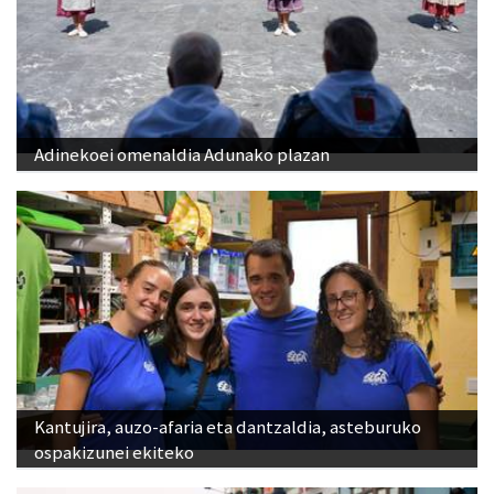
Adinekoei omenaldia Adunako plazan
Kantujira, auzo-afaria eta dantzaldia, asteburuko
ospakizunei ekiteko