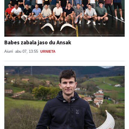
Babes zabala jaso du Ansak
Aiurri
abu 07, 13:55
URNIETA