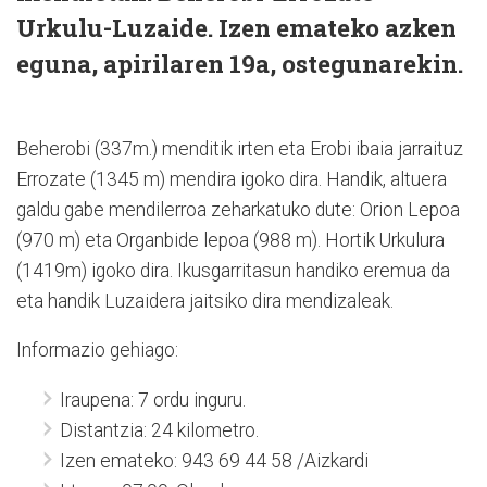
Urkulu-Luzaide. Izen emateko azken
eguna, apirilaren 19a, ostegunarekin.
Beherobi (337m.) menditik irten eta Erobi ibaia jarraituz
Errozate (1345 m) mendira igoko dira. Handik, altuera
galdu gabe mendilerroa zeharkatuko dute: Orion Lepoa
(970 m) eta Organbide lepoa (988 m). Hortik Urkulura
(1419m) igoko dira. Ikusgarritasun handiko eremua da
eta handik Luzaidera jaitsiko dira mendizaleak.
Informazio gehiago:
Iraupena: 7 ordu inguru.
Distantzia: 24 kilometro.
Izen emateko: 943 69 44 58 /Aizkardi