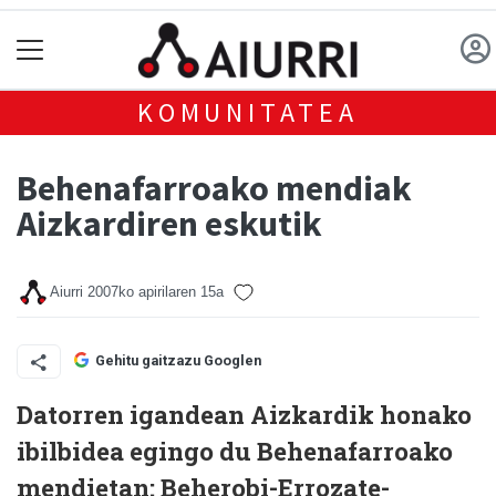
KOMUNITATEA
Behenafarroako mendiak
Aizkardiren eskutik
Aiurri
2007ko apirilaren 15a
Gehitu gaitzazu Googlen
Datorren igandean Aizkardik honako
ibilbidea egingo du Behenafarroako
mendietan: Beherobi-Errozate-