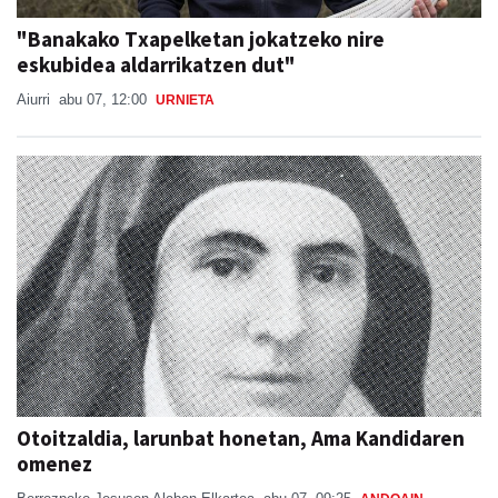
"Banakako Txapelketan jokatzeko nire
eskubidea aldarrikatzen dut"
Aiurri
abu 07, 12:00
URNIETA
Otoitzaldia, larunbat honetan, Ama Kandidaren
omenez