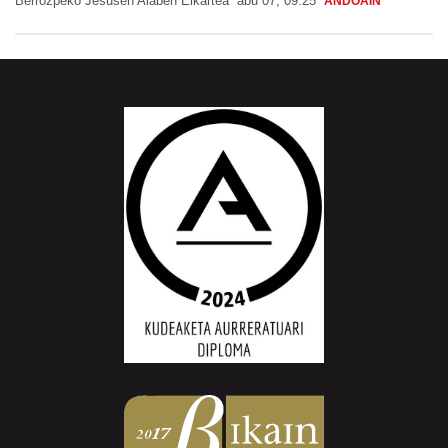
Berrozpeko Jesusen Alaben Elkartea
abu 07, 09:25
ANDOAIN