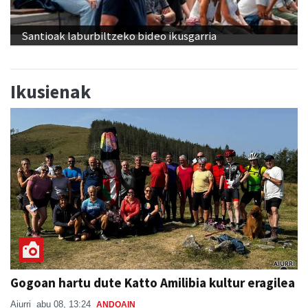
Santioak laburbiltzeko bideo ikusgarria
Ikusienak
Gogoan hartu dute Katto Amilibia kultur eragilea
Aiurri
abu 08, 13:24
ANDOAIN