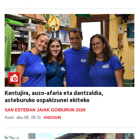
Kantujira, auzo-afaria eta dantzaldia,
asteburuko ospakizunei ekiteko
SAN ESTEBAN JAIAK GOIBURUN 2026
Aiurri
abu 08, 09:31
ANDOAIN