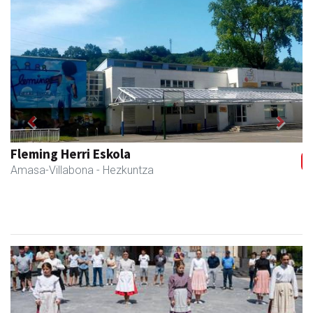
Previous
Next
Akam espazioa
Amasa-Villabona
- Arropa-dendak