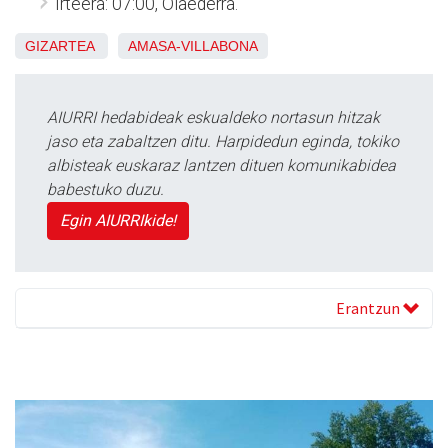
Irteera: 07:00, Olaederra.
GIZARTEA
AMASA-VILLABONA
AIURRI hedabideak eskualdeko nortasun hitzak
jaso eta zabaltzen ditu. Harpidedun eginda, tokiko
albisteak euskaraz lantzen dituen komunikabidea
babestuko duzu.
Egin AIURRIkide!
Erantzun