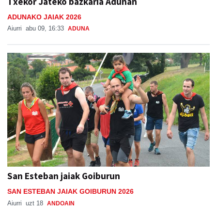
Txekor Jateko bazkaria Adunan
ADUNAKO JAIAK 2026
Aiurri
abu 09, 16:33
ADUNA
San Esteban jaiak Goiburun
SAN ESTEBAN JAIAK GOIBURUN 2026
Aiurri
uzt 18
ANDOAIN