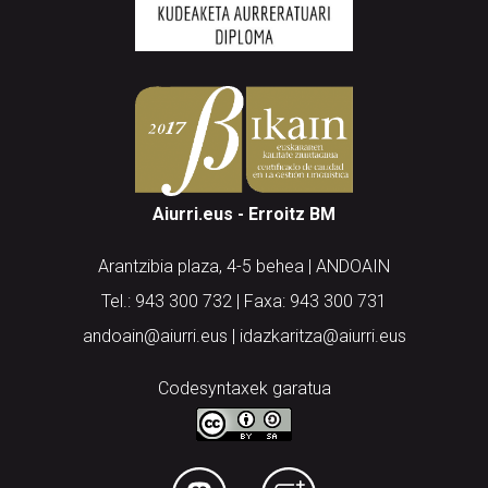
Aiurri.eus - Erroitz BM
Arantzibia plaza, 4-5 behea | ANDOAIN
Tel.: 943 300 732 | Faxa: 943 300 731
andoain@aiurri.eus | idazkaritza@aiurri.eus
Codesyntaxek garatua