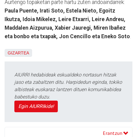
Aurtengo topaketan parte hartu zuten andoaindarrek:
Paula Puente, Irati Soto, Estela Nieto, Egoitz
Ikutza, Idoia Mikelez, Leire Etxarri, Leire Andreu,
Maddalen Aizpurua, Xabier Jauregi, Miren Ibañez
eta bonbo eta txapak, Jon Cencillo eta Eneko Soto
.
GIZARTEA
AIURRI hedabideak eskualdeko nortasun hitzak
jaso eta zabaltzen ditu. Harpidedun eginda, tokiko
albisteak euskaraz lantzen dituen komunikabidea
babestuko duzu.
Egin AIURRIkide!
Erantzun