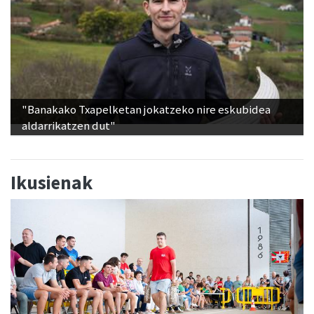
"Banakako Txapelketan jokatzeko nire eskubidea
aldarrikatzen dut"
Ikusienak