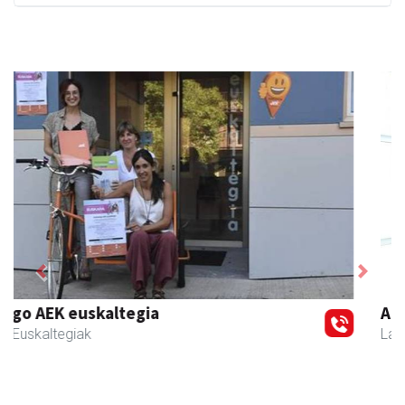
Previous
Next
Amonarriz iturgintza S. L.
Larraul
- Iturgintza