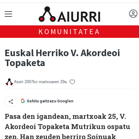
KOMUNITATEA
Euskal Herriko V. Akordeoi
Topaketa
Aiurri
2007ko martxoaren 29a
Gehitu gaitzazu Googlen
Pasa den igandean, martxoak 25, V.
Akordeoi Topaketa Mutrikun ospatu
zen. Han zeuden berriro Soinuak