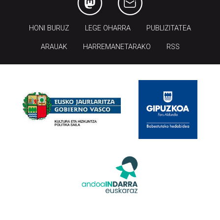
HONI BURUZ
LEGE OHARRA
PUBLIZITATEA
ARAUAK
HARREMANETARAKO
RSS