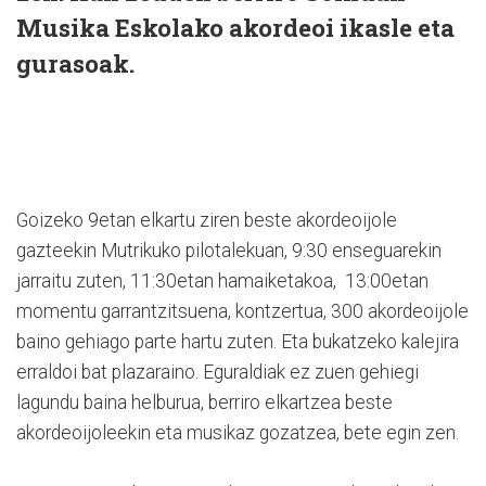
Musika Eskolako akordeoi ikasle eta
gurasoak.
Goizeko 9etan elkartu ziren beste akordeoijole
gazteekin Mutrikuko pilotalekuan, 9:30 enseguarekin
jarraitu zuten, 11:30etan hamaiketakoa, 13:00etan
momentu garrantzitsuena, kontzertua, 300 akordeoijole
baino gehiago parte hartu zuten. Eta bukatzeko kalejira
erraldoi bat plazaraino. Eguraldiak ez zuen gehiegi
lagundu baina helburua, berriro elkartzea beste
akordeoijoleekin eta musikaz gozatzea, bete egin zen.