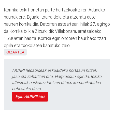
Korrrika txiki honetan parte hartzekoak ziren Adunako
haurrak ere. Egualdi txarra dela eta atzeratu dute
haurren korrikaldia. Datorren asteartean, hilak 27, egingo
da Korrika txikia Zizurkildik Villabonara, arratsaldeko
15:30etan hasita. Korrika egin ondoren haur bakoitzari
opila eta txokolatea banatuko zaio.
GIZARTEA
AIURRI hedabideak eskualdeko nortasun hitzak
jaso eta zabaltzen ditu. Harpidedun eginda, tokiko
albisteak euskaraz lantzen dituen komunikabidea
babestuko duzu.
Egin AIURRIkide!