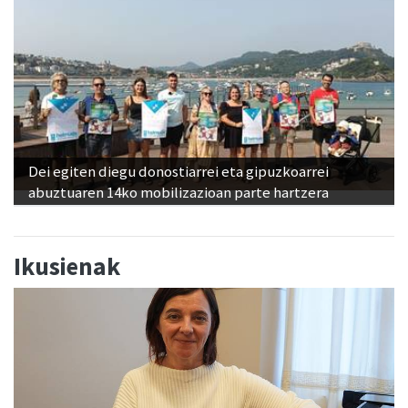
Dei egiten diegu donostiarrei eta gipuzkoarrei
abuztuaren 14ko mobilizazioan parte hartzera
Ikusienak