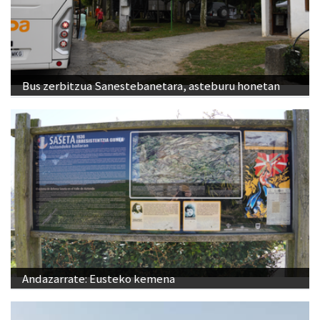
Bus zerbitzua Sanestebanetara, asteburu honetan
Andazarrate: Eusteko kemena