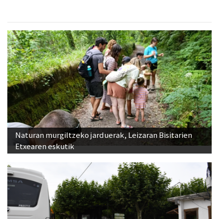
Naturan murgiltzeko jarduerak, Leizaran Bisitarien
Etxearen eskutik