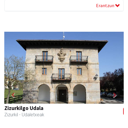
Erantzun
Previous
Next
Zizurkilgo Udala
Zizurkil
- Udaletxeak