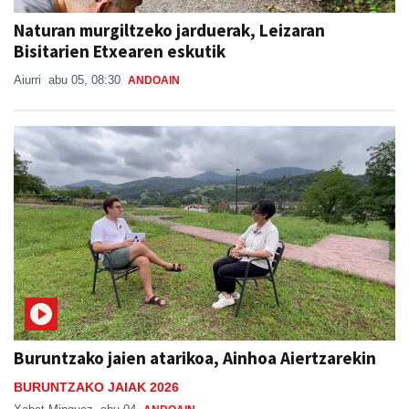
Naturan murgiltzeko jarduerak, Leizaran
Bisitarien Etxearen eskutik
Aiurri
abu 05, 08:30
ANDOAIN
Buruntzako jaien atarikoa, Ainhoa Aiertzarekin
BURUNTZAKO JAIAK 2026