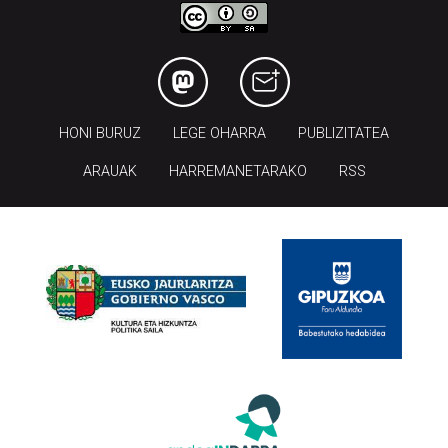
HONI BURUZ
LEGE OHARRA
PUBLIZITATEA
ARAUAK
HARREMANETARAKO
RSS