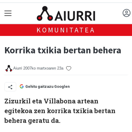
KOMUNITATEA
Korrika txikia bertan behera
Aiurri
2007ko martxoaren 23a
Gehitu gaitzazu Googlen
Zizurkil eta Villabona artean
egitekoa zen korrika txikia bertan
behera geratu da.