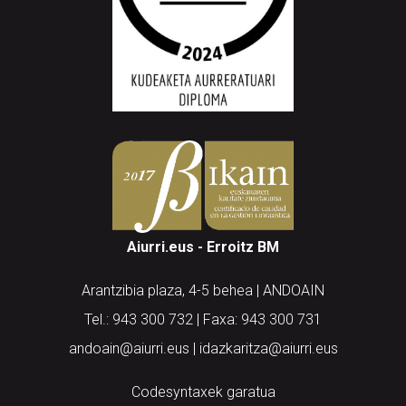
Aiurri.eus - Erroitz BM
Arantzibia plaza, 4-5 behea | ANDOAIN
Tel.: 943 300 732 | Faxa: 943 300 731
andoain@aiurri.eus | idazkaritza@aiurri.eus
Codesyntaxek garatua