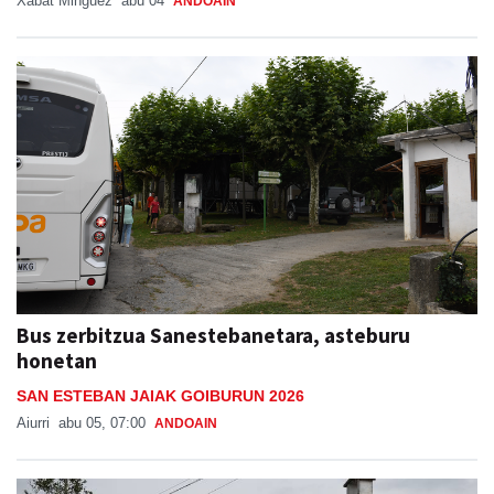
Xabat Minguez
abu 04
ANDOAIN
Bus zerbitzua Sanestebanetara, asteburu
honetan
SAN ESTEBAN JAIAK GOIBURUN 2026
Aiurri
abu 05, 07:00
ANDOAIN