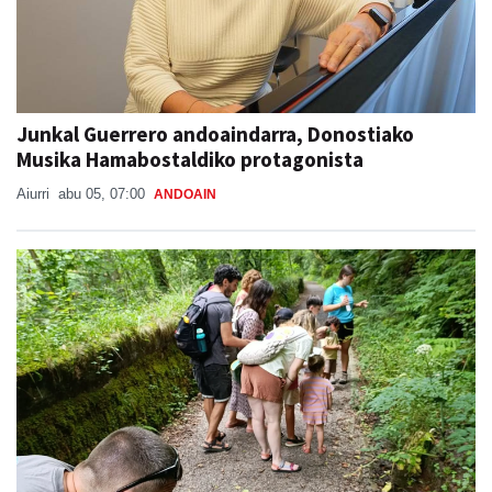
Junkal Guerrero andoaindarra, Donostiako
Musika Hamabostaldiko protagonista
Aiurri
abu 05, 07:00
ANDOAIN