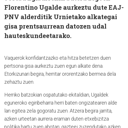
Florentino Ugalde aurkeztu dute EAJ-
PNV alderditik Urnietako alkategai
gisa prentsaurrean datozen udal
hauteskundeetarako.
Vaquerok konfidantzazko eta hitza betetzen duen
pertsona gisa aurkeztu zuen egun alkate dena.
Etorkizunari begira, herritar ororentzako bermea dela
zehaztu zuen.
Herriko batzokian ospatutako ekitaldian, Ugaldek
eguneroko eginbeharra herri baten ongizatearen alde
lan egitea zela gogoratu zuen. Atzera begira jarrita,
azken urteetan aurrera eraman duten etxebizitza
politika hartu zuen ahotan; gazteei zuzendutako azken