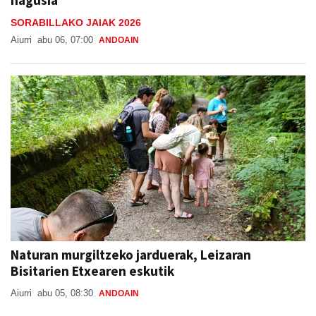
SORABILLAKO JAIAK 2026
Aiurri
abu 06, 07:00
ANDOAIN
Naturan murgiltzeko jarduerak, Leizaran
Bisitarien Etxearen eskutik
Aiurri
abu 05, 08:30
ANDOAIN