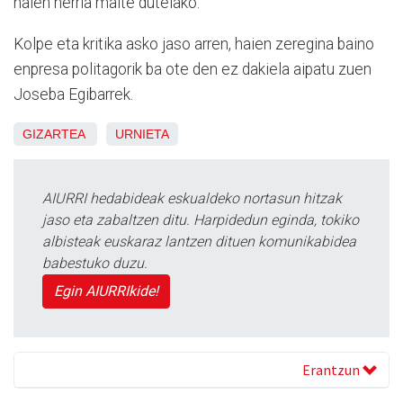
haien herria maite dutelako.
Kolpe eta kritika asko jaso arren, haien zeregina baino
enpresa politagorik ba ote den ez dakiela aipatu zuen
Joseba Egibarrek.
GIZARTEA
URNIETA
AIURRI hedabideak eskualdeko nortasun hitzak
jaso eta zabaltzen ditu. Harpidedun eginda, tokiko
albisteak euskaraz lantzen dituen komunikabidea
babestuko duzu.
Egin AIURRIkide!
Erantzun