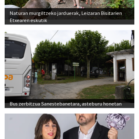
Naturan murgiltzeko jarduerak, Leizaran Bisitarien
Etxearen eskutik
Bus zerbitzua Sanestebanetara, asteburu honetan