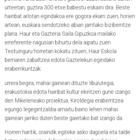
urteetan, guztira 300 etxe babestu eskaini dira. Beste
hainbat arlotan egindakoa ere gogora ekarri zuen; horien
artean, euskara sendotzeko abian jarritako biziberritze
plana. Haur eta Gazteria Saila Gipuzkoa mailako
erreferente nagusian bihurtu dela aipatu zuen.
Testuinguru horretan kokatu zituen, Haur Eskola
berriaren zabaltzea edota Gaztelekun egindako
eraberrikuntzak.
urrera begira, mahai gainean dituzte liburutegia,
erakustokia edota hainbat kultur ekintzen gune izango
den Mikeleneako proiektua. Kiroldegia eraberritzea
egungo legegintzaldia amaitu baino lehen mahai
gainean jarriko duten beste gaietako bat izango da.
Horren haritik, oraindik egiteke asko dagoela eta talde