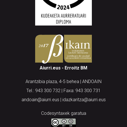
Aiurri.eus - Erroitz BM
Arantzibia plaza, 4-5 behea | ANDOAIN
Tel.: 943 300 732 | Faxa: 943 300 731
andoain@aiurri.eus | idazkaritza@aiurri.eus
Codesyntaxek garatua