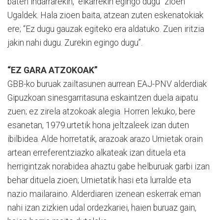
baten indarrarekin, “elkarrekin egingo dugu” zioen
Ugaldek. Hala zioen baita, atzean zuten eskenatokiak
ere; “Ez dugu gauzak egiteko era aldatuko. Zuen iritzia
jakin nahi dugu. Zurekin egingo dugu”.
“EZ GARA ATZOKOAK”
GBB-ko buruak zailtasunen aurrean EAJ-PNV alderdiak
Gipuzkoan sinesgarritasuna eskaintzen duela aipatu
zuen; ez zirela atzokoak alegia. Horren lekuko, bere
esanetan, 1979.urtetik hona jeltzaleek izan duten
ibilbidea. Alde horretatik, arazoak arazo Urnietak orain
artean erreferentziazko alkateak izan dituela eta
herrigintzak norabidea ahaztu gabe helburuak garbi izan
behar dituela zioen; Urnietatik hasi eta lurralde eta
nazio mailaraino. Alderdiaren izenean eskerrak eman
nahi izan zizkien udal ordezkariei, haien buruaz gain,