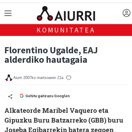
KOMUNITATEA
Florentino Ugalde, EAJ
alderdiko hautagaia
Aiurri
2007ko martxoaren 21a
Gehitu gaitzazu Googlen
Alkateorde Maribel Vaquero eta
Gipuzku Buru Batzarreko (GBB) buru
Joseba Egibarrekin batera zegoen