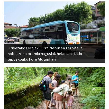
Urnietako Udalak Lurraldebusen zerbitzua
hobetzeko premia nagusiak helarazi dizkio
Gipuzkoako Foru Aldundiari