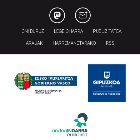
HONI BURUZ
LEGE OHARRA
PUBLIZITATEA
ARAUAK
HARREMANETARAKO
RSS