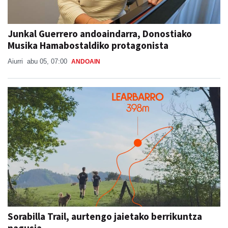
Junkal Guerrero andoaindarra, Donostiako
Musika Hamabostaldiko protagonista
Aiurri
abu 05, 07:00
ANDOAIN
Sorabilla Trail, aurtengo jaietako berrikuntza
nagusia