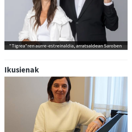
"Tigrea"ren aurre-estreinaldia, arratsaldean Saroben
Ikusienak