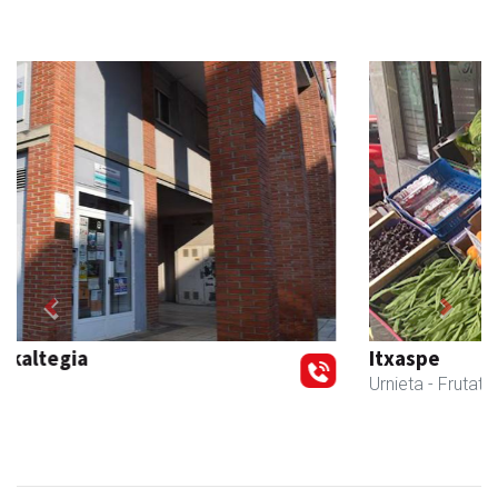
Previous
Next
Itxaspe
Urnieta
- Frutategiak