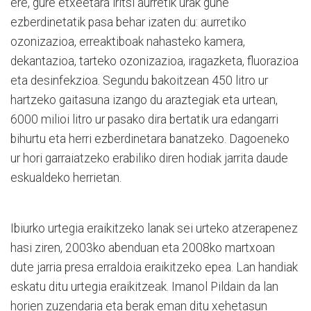
ere, gure etxeetara iritsi aurretik urak gune
ezberdinetatik pasa behar izaten du: aurretiko
ozonizazioa, erreaktiboak nahasteko kamera,
dekantazioa, tarteko ozonizazioa, iragazketa, fluorazioa
eta desinfekzioa. Segundu bakoitzean 450 litro ur
hartzeko gaitasuna izango du araztegiak eta urtean,
6000 milioi litro ur pasako dira bertatik ura edangarri
bihurtu eta herri ezberdinetara banatzeko. Dagoeneko
ur hori garraiatzeko erabiliko diren hodiak jarrita daude
eskualdeko herrietan.
Ibiurko urtegia eraikitzeko lanak sei urteko atzerapenez
hasi ziren, 2003ko abenduan eta 2008ko martxoan
dute jarria presa erraldoia eraikitzeko epea. Lan handiak
eskatu ditu urtegia eraikitzeak. Imanol Pildain da lan
horien zuzendaria eta berak eman ditu xehetasun