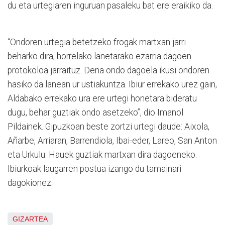
du eta urtegiaren inguruan pasaleku bat ere eraikiko da.
“Ondoren urtegia betetzeko frogak martxan jarri
beharko dira, horrelako lanetarako ezarria dagoen
protokoloa jarraituz. Dena ondo dagoela ikusi ondoren
hasiko da lanean ur ustiakuntza. Ibiur errekako urez gain,
Aldabako errekako ura ere urtegi honetara bideratu
dugu, behar guztiak ondo asetzeko”, dio Imanol
Pildainek. Gipuzkoan beste zortzi urtegi daude: Aixola,
Añarbe, Arriaran, Barrendiola, Ibai-eder, Lareo, San Anton
eta Urkulu. Hauek guztiak martxan dira dagoeneko.
Ibiurkoak laugarren postua izango du tamainari
dagokionez.
GIZARTEA