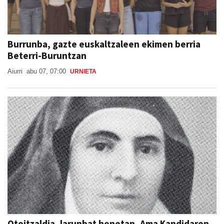
Burrunba, gazte euskaltzaleen ekimen berria
Beterri-Buruntzan
Aiurri
abu 07, 07:00
URNIETA
Otoitzaldia, larunbat honetan, Ama Kandidaren