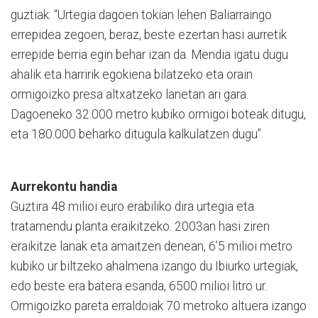
guztiak: “Urtegia dagoen tokian lehen Baliarraingo
errepidea zegoen, beraz, beste ezertan hasi aurretik
errepide berria egin behar izan da. Mendia igatu dugu
ahalik eta harririk egokiena bilatzeko eta orain
ormigoizko presa altxatzeko lanetan ari gara.
Dagoeneko 32.000 metro kubiko ormigoi boteak ditugu,
eta 180.000 beharko ditugula kalkulatzen dugu”.
Aurrekontu handia
Guztira 48 milioi euro erabiliko dira urtegia eta
tratamendu planta eraikitzeko. 2003an hasi ziren
eraikitze lanak eta amaitzen denean, 6’5 milioi metro
kubiko ur biltzeko ahalmena izango du Ibiurko urtegiak,
edo beste era batera esanda, 6500 milioi litro ur.
Ormigoizko pareta erraldoiak 70 metroko altuera izango