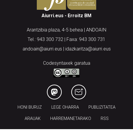
Aiurri.eus - Erroitz BM
Arantzibia plaza, 4-5 behea | ANDOAIN
Tel.: 943 300 732 | Faxa: 943 300 731
andoain@aiurri.eus | idazkaritza@aiurri.eus
Codesyntaxek garatua
HONI BURUZ
LEGE OHARRA
PUBLIZITATEA
ARAUAK
HARREMANETARAKO
RSS