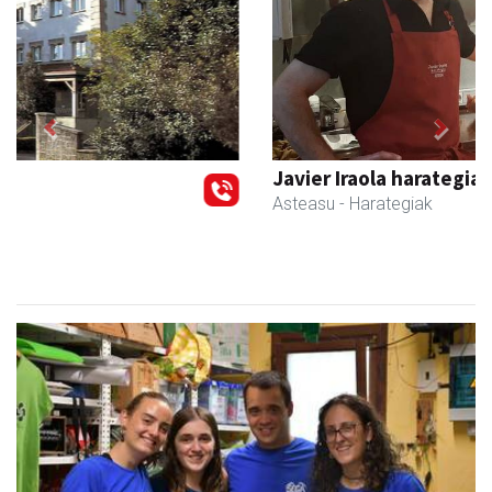
Previous
Next
Javier Iraola harategia
Asteasu
- Harategiak