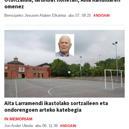
omenez
Berrozpeko Jesusen Alaben Elkartea
abu 07, 09:25
ANDOAIN
Aita Larramendi ikastolako sortzaileen eta
ondorengoen arteko katebegia
IN MEMORIAM
Jon Ander Ubeda
abu 06, 11:38
ANDOAIN