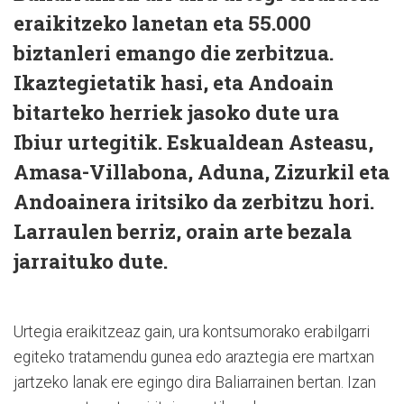
eraikitzeko lanetan eta 55.000
biztanleri emango die zerbitzua.
Ikaztegietatik hasi, eta Andoain
bitarteko herriek jasoko dute ura
Ibiur urtegitik. Eskualdean Asteasu,
Amasa-Villabona, Aduna, Zizurkil eta
Andoainera iritsiko da zerbitzu hori.
Larraulen berriz, orain arte bezala
jarraituko dute.
Urtegia eraikitzeaz gain, ura kontsumorako erabilgarri
egiteko tratamendu gunea edo araztegia ere martxan
jartzeko lanak ere egingo dira Baliarrainen bertan. Izan