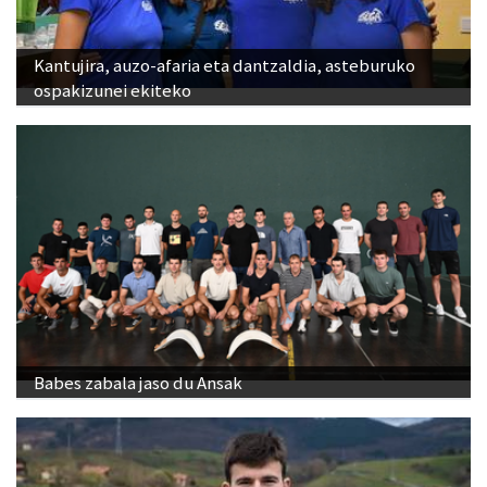
Kantujira, auzo-afaria eta dantzaldia, asteburuko
ospakizunei ekiteko
Babes zabala jaso du Ansak