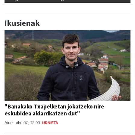
Ikusienak
"Banakako Txapelketan jokatzeko nire
eskubidea aldarrikatzen dut"
Aiurri
abu 07, 12:00
URNIETA