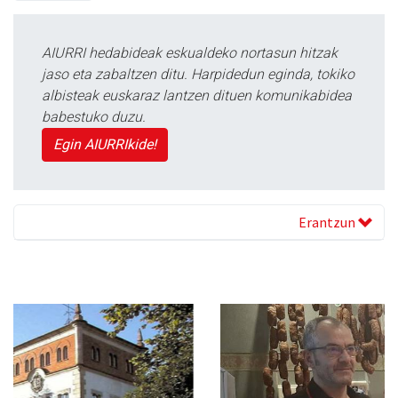
AIURRI hedabideak eskualdeko nortasun hitzak
jaso eta zabaltzen ditu. Harpidedun eginda, tokiko
albisteak euskaraz lantzen dituen komunikabidea
babestuko duzu.
Egin AIURRIkide!
Erantzun