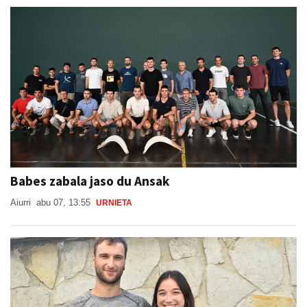
Babes zabala jaso du Ansak
Aiurri
abu 07, 13:55
URNIETA