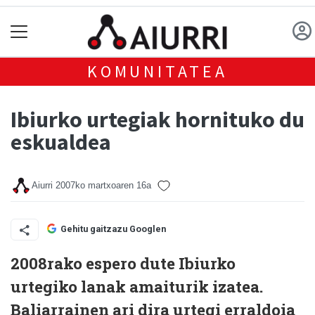
KOMUNITATEA
Ibiurko urtegiak hornituko du
eskualdea
Aiurri
2007ko martxoaren 16a
Gehitu gaitzazu Googlen
2008rako espero dute Ibiurko
urtegiko lanak amaiturik izatea.
Baliarrainen ari dira urtegi erraldoia