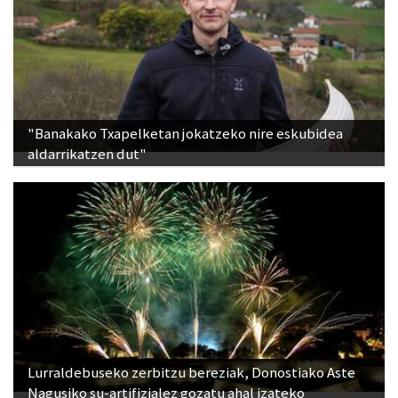
"Banakako Txapelketan jokatzeko nire eskubidea
aldarrikatzen dut"
Lurraldebuseko zerbitzu bereziak, Donostiako Aste
Nagusiko su-artifizialez gozatu ahal izateko