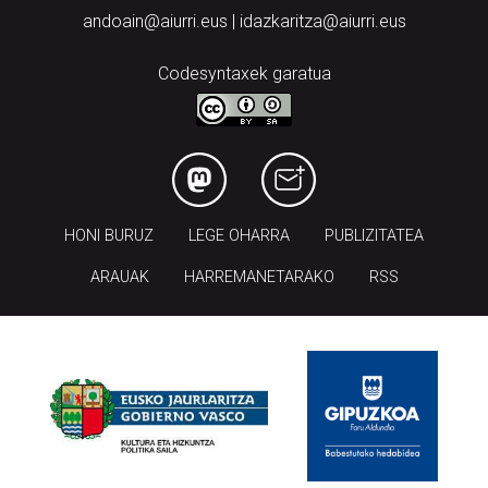
andoain@aiurri.eus | idazkaritza@aiurri.eus
Codesyntaxek garatua
HONI BURUZ
LEGE OHARRA
PUBLIZITATEA
ARAUAK
HARREMANETARAKO
RSS