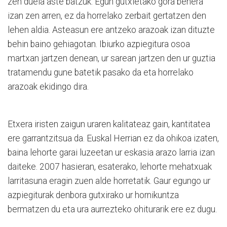
zen duela aste batzuk. Egun gutxietako gora behera
izan zen arren, ez da horrelako zerbait gertatzen den
lehen aldia. Asteasun ere antzeko arazoak izan dituzte
behin baino gehiagotan. Ibiurko azpiegitura osoa
martxan jartzen denean, ur sarean jartzen den ur guztia
tratamendu gune batetik pasako da eta horrelako
arazoak ekidingo dira.
Etxera iristen zaigun uraren kalitateaz gain, kantitatea
ere garrantzitsua da. Euskal Herrian ez da ohikoa izaten,
baina lehorte garai luzeetan ur eskasia arazo larria izan
daiteke. 2007 hasieran, esaterako, lehorte mehatxuak
larritasuna eragin zuen alde horretatik. Gaur egungo ur
azpiegiturak denbora gutxirako ur hornikuntza
bermatzen du eta ura aurrezteko ohiturarik ere ez dugu.