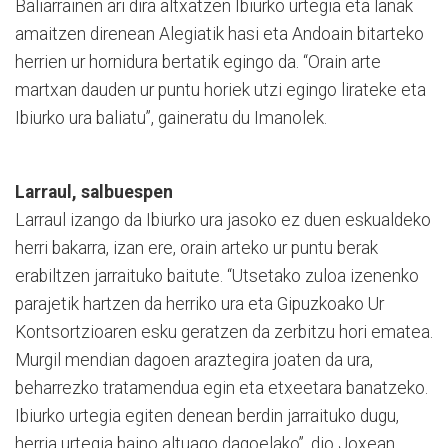
Baliarrainen ari dira altxatzen Ibiurko urtegia eta lanak
amaitzen direnean Alegiatik hasi eta Andoain bitarteko
herrien ur hornidura bertatik egingo da. “Orain arte
martxan dauden ur puntu horiek utzi egingo lirateke eta
Ibiurko ura baliatu”, gaineratu du Imanolek.
Larraul, salbuespen
Larraul izango da Ibiurko ura jasoko ez duen eskualdeko
herri bakarra, izan ere, orain arteko ur puntu berak
erabiltzen jarraituko baitute. “Utsetako zuloa izenenko
parajetik hartzen da herriko ura eta Gipuzkoako Ur
Kontsortzioaren esku geratzen da zerbitzu hori ematea.
Murgil mendian dagoen araztegira joaten da ura,
beharrezko tratamendua egin eta etxeetara banatzeko.
Ibiurko urtegia egiten denean berdin jarraituko dugu,
herria urtegia baino altuago dagoelako”, dio Joxean