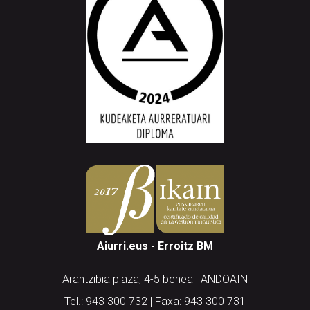
Aiurri.eus - Erroitz BM
Arantzibia plaza, 4-5 behea | ANDOAIN
Tel.: 943 300 732 | Faxa: 943 300 731