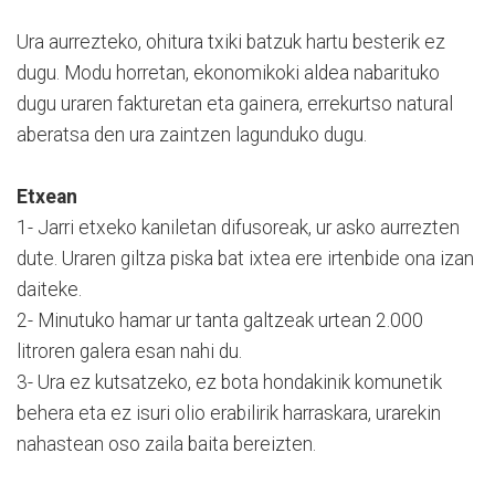
Ura aurrezteko, ohitura txiki batzuk hartu besterik ez
dugu. Modu horretan, ekonomikoki aldea nabarituko
dugu uraren fakturetan eta gainera, errekurtso natural
aberatsa den ura zaintzen lagunduko dugu.
Etxean
1- Jarri etxeko kaniletan difusoreak, ur asko aurrezten
dute. Uraren giltza piska bat ixtea ere irtenbide ona izan
daiteke.
2- Minutuko hamar ur tanta galtzeak urtean 2.000
litroren galera esan nahi du.
3- Ura ez kutsatzeko, ez bota hondakinik komunetik
behera eta ez isuri olio erabilirik harraskara, urarekin
nahastean oso zaila baita bereizten.