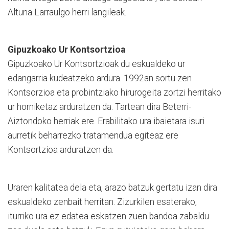
Altuna Larraulgo herri langileak.
Gipuzkoako Ur Kontsortzioa
Gipuzkoako Ur Kontsortzioak du eskualdeko ur
edangarria kudeatzeko ardura. 1992an sortu zen
Kontsorzioa eta probintziako hirurogeita zortzi herritako
ur horniketaz arduratzen da. Tartean dira Beterri-
Aiztondoko herriak ere. Erabilitako ura ibaietara isuri
aurretik beharrezko tratamendua egiteaz ere
Kontsortzioa arduratzen da.
Uraren kalitatea dela eta, arazo batzuk gertatu izan dira
eskualdeko zenbait herritan. Zizurkilen esaterako,
iturriko ura ez edatea eskatzen zuen bandoa zabaldu