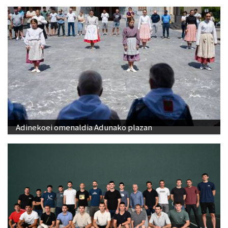
Adinekoei omenaldia Adunako plazan