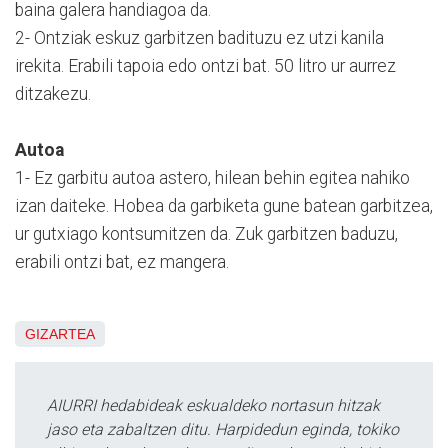
baina galera handiagoa da.
2- Ontziak eskuz garbitzen badituzu ez utzi kanila
irekita. Erabili tapoia edo ontzi bat. 50 litro ur aurrez
ditzakezu.
Autoa
1- Ez garbitu autoa astero, hilean behin egitea nahiko
izan daiteke. Hobea da garbiketa gune batean garbitzea,
ur gutxiago kontsumitzen da. Zuk garbitzen baduzu,
erabili ontzi bat, ez mangera.
GIZARTEA
AIURRI hedabideak eskualdeko nortasun hitzak
jaso eta zabaltzen ditu. Harpidedun eginda, tokiko