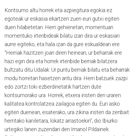
Kontsumo altu horrek eta azpiegitura egokia ez
egoteak ur eskasia ekartzen zuen euri gutxi egiten
duen hilabetetan. Herri gehienetan, momentuan
momentuko irtenbideak bilatu izan dira ur eskasiari
aurre egiteko, eta hala izan da gure eskualdean ere.
“Herriak hazitzen joan diren heinean, ur beharrak ere
hazi egin dira eta horrek irtenbide berriak bilatzera
bultzatu ditu Udalak. Ur puntu berriak bilatu eta beharrak
modu horretan hasetzen aritu dira. Herri batzuek zazpi
edo zortzi toki ezberdinetatik hartzen dute
kontsumorako ura. Horrek, etxera iristen den uraren
kalitatea kontrolatzea zailagoa egiten du. Euri asko
egiten duenean, esaterako, ura zikina iristen da zenbait
herritako kaniletara, lokatz arrastoekin”, dio Ibiurko
urtegiko lanen zuzendari den Imanol Pildainek.