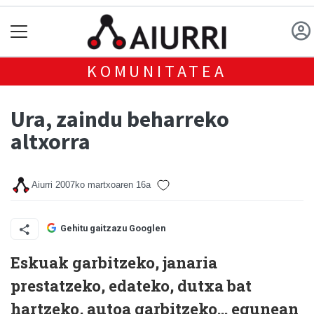
KOMUNITATEA
Ura, zaindu beharreko
altxorra
Aiurri
2007ko martxoaren 16a
Gehitu gaitzazu Googlen
Eskuak garbitzeko, janaria
prestatzeko, edateko, dutxa bat
hartzeko, autoa garbitzeko… egunean