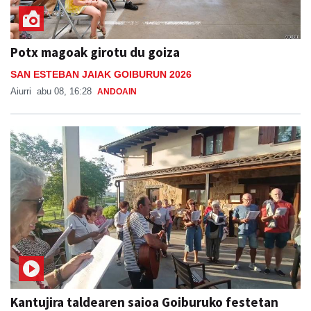
Potx magoak girotu du goiza
SAN ESTEBAN JAIAK GOIBURUN 2026
Aiurri
abu 08, 16:28
ANDOAIN
Kantujira taldearen saioa Goiburuko festetan