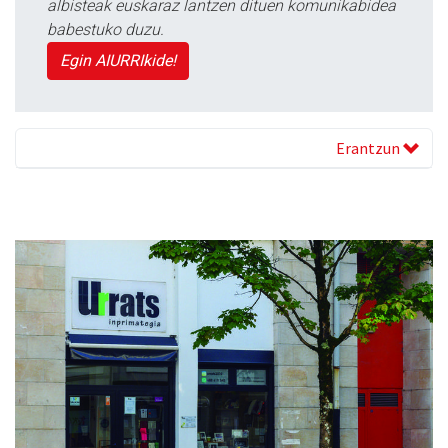
albisteak euskaraz lantzen dituen komunikabidea
babestuko duzu.
Egin AIURRIkide!
Erantzun