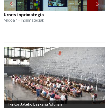
Previous
Next
Urrats inprimategia
Andoain
- Inprimategiak
Txekor Jateko bazkaria Adunan