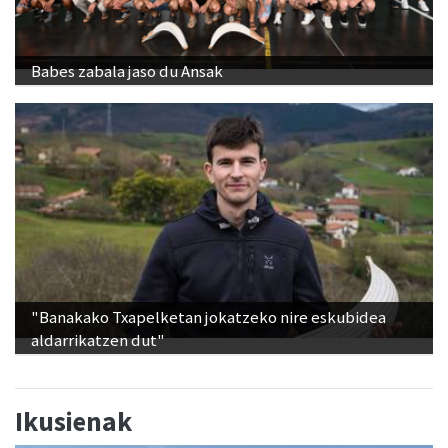
Babes zabala jaso du Ansak
"Banakako Txapelketan jokatzeko nire eskubidea
aldarrikatzen dut"
Ikusienak