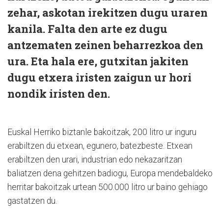
zehar, askotan irekitzen dugu uraren
kanila. Falta den arte ez dugu
antzematen zeinen beharrezkoa den
ura. Eta hala ere, gutxitan jakiten
dugu etxera iristen zaigun ur hori
nondik iristen den.
Euskal Herriko biztanle bakoitzak, 200 litro ur inguru
erabiltzen du etxean, egunero, batezbeste. Etxean
erabiltzen den urari, industrian edo nekazaritzan
baliatzen dena gehitzen badiogu, Europa mendebaldeko
herritar bakoitzak urtean 500.000 litro ur baino gehiago
gastatzen du.