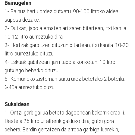
Bainugelan
1- Bainua hartu ordez dutxatu. 90-100 litroko aldea
suposa dezake.
2- Dutxan, jaboia ematen ari zaren bitartean, itxi kanila.
10-12 litro aurreztuko dira.
3- Hortzak garbitzen dituzun bitartean, itxi kanila. 10-20
litro aurreztuko dituzu.
4- Eskuak gabitzean, jarri tapoia konketan. 10 litro
gutxiago beharko dituzu.
5- Komuneko zisternan sartu urez betetako 2 boteila.
%40a aurreztuko duzu.
Sukaldean
1- Ontzi-garbigailua beteta dagoenean bakarrik erabili.
Bestela 25 litro ur alferrik galduko dira, gutxi gora
behera. Berdin gertatzen da arropa garbigailuarekin,