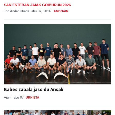
SAN ESTEBAN JAIAK GOIBURUN 2026
Jon Ander Ubeda
abu 07, 20:37
ANDOAIN
Babes zabala jaso du Ansak
Aiurri
abu 07
URNIETA