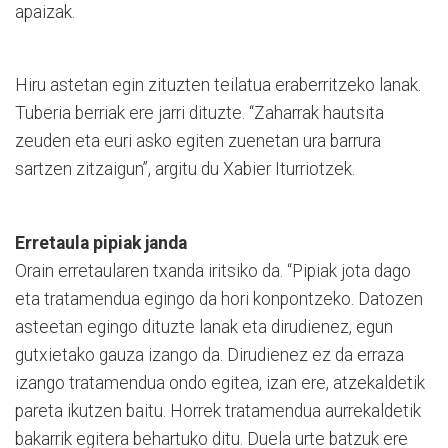
apaizak.
Hiru astetan egin zituzten teilatua eraberritzeko lanak.
Tuberia berriak ere jarri dituzte. “Zaharrak hautsita
zeuden eta euri asko egiten zuenetan ura barrura
sartzen zitzaigun”, argitu du Xabier Iturriotzek.
Erretaula pipiak janda
Orain erretaularen txanda iritsiko da. “Pipiak jota dago
eta tratamendua egingo da hori konpontzeko. Datozen
asteetan egingo dituzte lanak eta dirudienez, egun
gutxietako gauza izango da. Dirudienez ez da erraza
izango tratamendua ondo egitea, izan ere, atzekaldetik
pareta ikutzen baitu. Horrek tratamendua aurrekaldetik
bakarrik egitera behartuko ditu. Duela urte batzuk ere