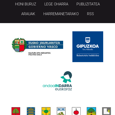
HONI BURUZ
LEGE OHARRA
PUBLIZITATEA
ARAUAK
HARREMANETARAKO
RSS