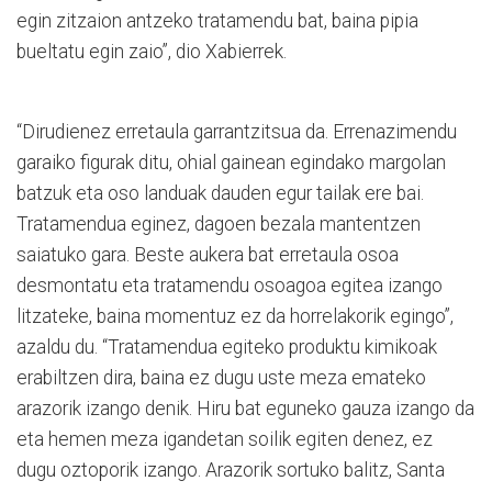
egin zitzaion antzeko tratamendu bat, baina pipia
bueltatu egin zaio”, dio Xabierrek.
“Dirudienez erretaula garrantzitsua da. Errenazimendu
garaiko figurak ditu, ohial gainean egindako margolan
batzuk eta oso landuak dauden egur tailak ere bai.
Tratamendua eginez, dagoen bezala mantentzen
saiatuko gara. Beste aukera bat erretaula osoa
desmontatu eta tratamendu osoagoa egitea izango
litzateke, baina momentuz ez da horrelakorik egingo”,
azaldu du. “Tratamendua egiteko produktu kimikoak
erabiltzen dira, baina ez dugu uste meza emateko
arazorik izango denik. Hiru bat eguneko gauza izango da
eta hemen meza igandetan soilik egiten denez, ez
dugu oztoporik izango. Arazorik sortuko balitz, Santa