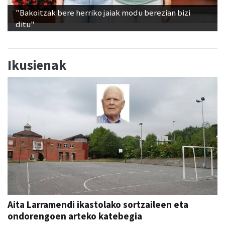
"Bakoitzak bere herriko jaiak modu berezian bizi
ditu"
Ikusienak
Aita Larramendi ikastolako sortzaileen eta
ondorengoen arteko katebegia