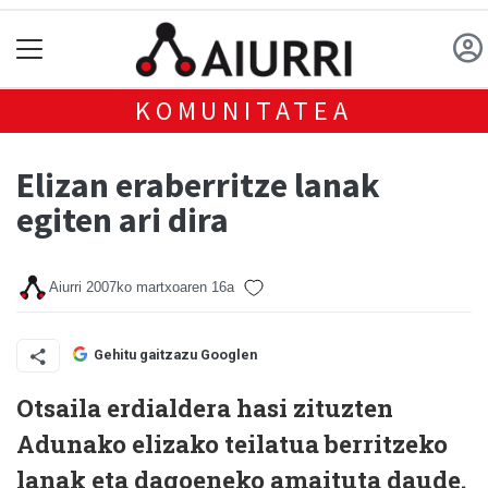
KOMUNITATEA
Elizan eraberritze lanak
egiten ari dira
Aiurri
2007ko martxoaren 16a
Gehitu gaitzazu Googlen
Otsaila erdialdera hasi zituzten
Adunako elizako teilatua berritzeko
lanak eta dagoeneko amaituta daude.