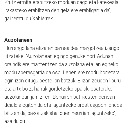
Krutz ermita erabiltzeko moduan dago eta katekesia
irakasteko erabiltzen den gela ere erabilgarria da”,
gaineratu du Xabierrek.
Auzolanean
Hurrengo lana elizaren barnealdea margotzea izango
litzateke. “Auzolanean egingo genuke hori. Adunan
oraindik ere mantentzen da auzolana eta lan egiteko
modu aberasgarria da oso. Lehen ere modu horretara
egin izan ditugu beste lan batzuk. Elizan zeuden liburu
eta artxibo zaharrak gordetzeko apalak, esaterako,
auzolanean jarri ziren. Beharren bat ikusten denean
deialdia egiten da eta laguntzeko prest dagoen jendea
biltzen da, bakoitzak ahal duen neurrian laguntzeko",
azaldu du.