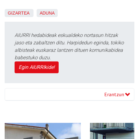
GIZARTEA
ADUNA
AIURRI hedabideak eskualdeko nortasun hitzak
jaso eta zabaltzen ditu. Harpidedun eginda, tokiko
albisteak euskaraz lantzen dituen komunikabidea
babestuko duzu.
Egin AIURRIkide!
Erantzun