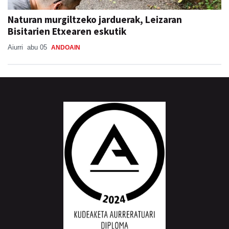
Naturan murgiltzeko jarduerak, Leizaran
Bisitarien Etxearen eskutik
Aiurri
abu 05
ANDOAIN