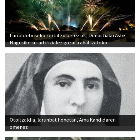
Lurraldebuseko zerbitzu bereziak, Donostiako Aste
Nagusiko su-artifizialez gozatu ahal izateko
Otoitzaldia, larunbat honetan, Ama Kandidaren
omenez