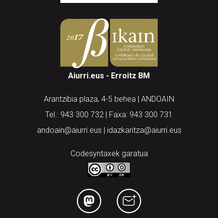
Aiurri.eus - Erroitz BM
Arantzibia plaza, 4-5 behea | ANDOAIN
Tel.: 943 300 732 | Faxa: 943 300 731
andoain@aiurri.eus | idazkaritza@aiurri.eus
Codesyntaxek garatua