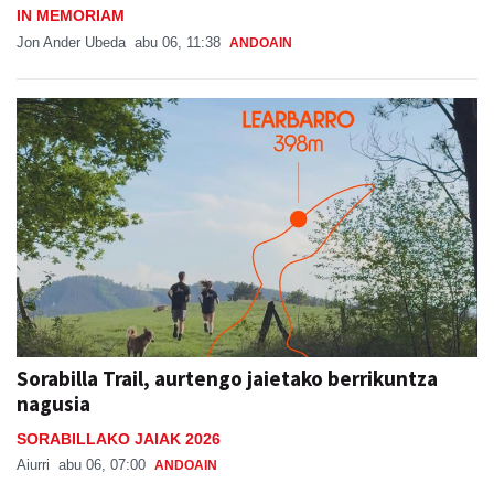
IN MEMORIAM
Jon Ander Ubeda
abu 06, 11:38
ANDOAIN
Sorabilla Trail, aurtengo jaietako berrikuntza
nagusia
SORABILLAKO JAIAK 2026
Aiurri
abu 06, 07:00
ANDOAIN