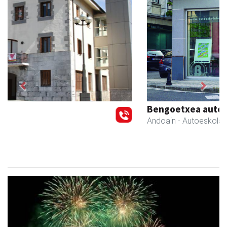
Previous
Next
Bengoetxea autoeskola
Andoain
- Autoeskolak