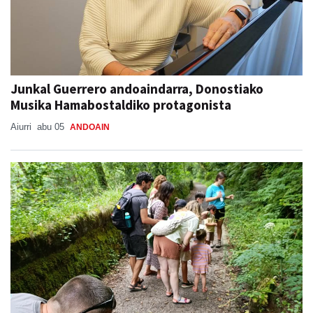
Junkal Guerrero andoaindarra, Donostiako
Musika Hamabostaldiko protagonista
Aiurri
abu 05
ANDOAIN