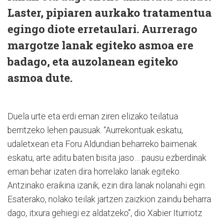
Laster, pipiaren aurkako tratamentua
egingo diote erretaulari. Aurrerago
margotze lanak egiteko asmoa ere
badago, eta auzolanean egiteko
asmoa dute.
Duela urte eta erdi eman ziren elizako teilatua
berritzeko lehen pausuak. “Aurrekontuak eskatu,
udaletxean eta Foru Aldundian beharreko baimenak
eskatu, arte aditu baten bisita jaso… pausu ezberdinak
eman behar izaten dira horrelako lanak egiteko.
Antzinako eraikina izanik, ezin dira lanak nolanahi egin.
Esaterako, nolako teilak jartzen zaizkion zaindu beharra
dago, itxura gehiegi ez aldatzeko”, dio Xabier Iturriotz