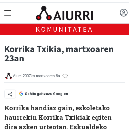
KOMUNITATEA
Korrika Txikia, martxoaren
23an
Aiurri
2007ko martxoaren 8a
Gehitu gaitzazu Googlen
Korrika handiaz gain, eskoletako
haurrekin Korrika Txikiak egiten
dira azken urteotan. Eskualdeko