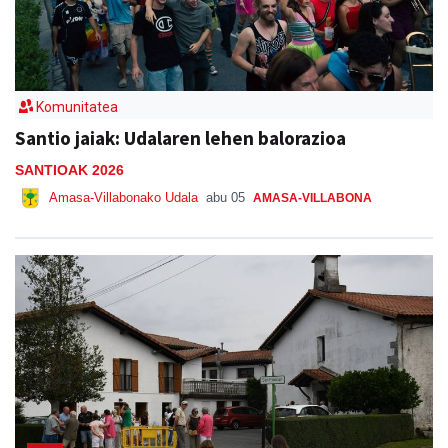
Komunitatea
Santio jaiak: Udalaren lehen balorazioa
SANTIOAK 2026
Amasa-Villabonako Udala
abu 05
AMASA-VILLABONA