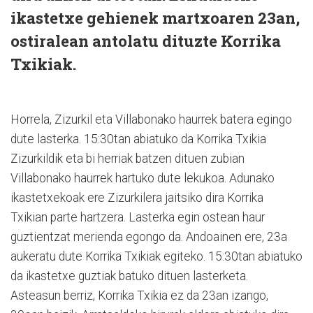
ikastetxe gehienek martxoaren 23an,
ostiralean antolatu dituzte Korrika
Txikiak.
Horrela, Zizurkil eta Villabonako haurrek batera egingo
dute lasterka. 15:30tan abiatuko da Korrika Txikia
Zizurkildik eta bi herriak batzen dituen zubian
Villabonako haurrek hartuko dute lekukoa. Adunako
ikastetxekoak ere Zizurkilera jaitsiko dira Korrika
Txikian parte hartzera. Lasterka egin ostean haur
guztientzat merienda egongo da. Andoainen ere, 23a
aukeratu dute Korrika Txikiak egiteko. 15:30tan abiatuko
da ikastetxe guztiak batuko dituen lasterketa.
Asteasun berriz, Korrika Txikia ez da 23an izango,