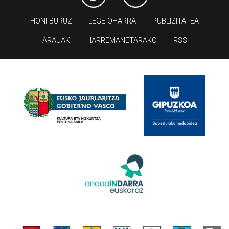
HONI BURUZ
LEGE OHARRA
PUBLIZITATEA
ARAUAK
HARREMANETARAKO
RSS