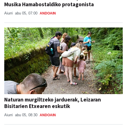
Musika Hamabostaldiko protagonista
Aiurri
abu 05, 07:00
ANDOAIN
Naturan murgiltzeko jarduerak, Leizaran
Bisitarien Etxearen eskutik
Aiurri
abu 05, 08:30
ANDOAIN