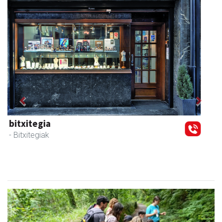
Previous
Next
Erniobea BHI
Amasa-Villabona
- Hezkuntza