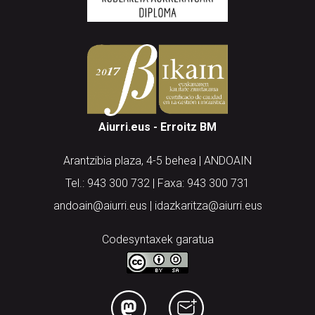
Aiurri.eus - Erroitz BM
Arantzibia plaza, 4-5 behea | ANDOAIN
Tel.: 943 300 732 | Faxa: 943 300 731
andoain@aiurri.eus | idazkaritza@aiurri.eus
Codesyntaxek garatua