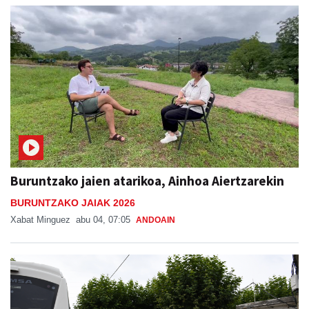
Buruntzako jaien atarikoa, Ainhoa Aiertzarekin
BURUNTZAKO JAIAK 2026
Xabat Minguez
abu 04, 07:05
ANDOAIN