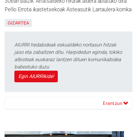
30ean baizik. Arratsaldeko hirurak aldera abiatuko dira
Pello Errota ikastetxekoak Asteasutik Larraulera korrika.
GIZARTEA
AIURRI hedabideak eskualdeko nortasun hitzak
jaso eta zabaltzen ditu. Harpidedun eginda, tokiko
albisteak euskaraz lantzen dituen komunikabidea
babestuko duzu.
Egin AIURRIkide!
Erantzun