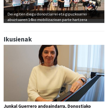
Dei egiten diegu donostiarrei eta gipuzkoarrei
abuztuaren 14ko mobilizazioan parte hartzera
Ikusienak
Junkal Guerrero andoaindarra, Donostiako