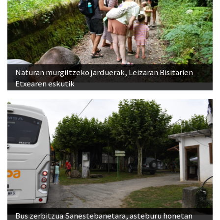
Naturan murgiltzeko jarduerak, Leizaran Bisitarien
Etxearen eskutik
Bus zerbitzua Sanestebanetara, asteburu honetan