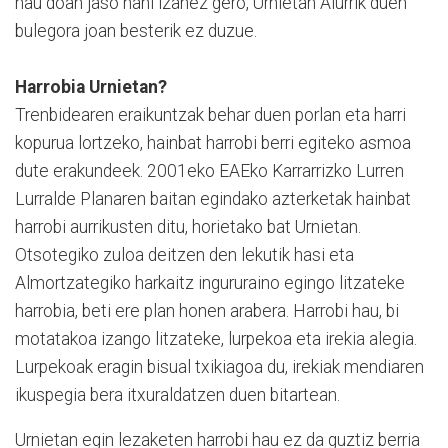
hau doan jaso nahi izanez gero, Urnietan Aiurrik duen
bulegora joan besterik ez duzue.
Harrobia Urnietan?
Trenbidearen eraikuntzak behar duen porlan eta harri
kopurua lortzeko, hainbat harrobi berri egiteko asmoa
dute erakundeek. 2001eko EAEko Karrarrizko Lurren
Lurralde Planaren baitan egindako azterketak hainbat
harrobi aurrikusten ditu, horietako bat Urnietan.
Otsotegiko zuloa deitzen den lekutik hasi eta
Almortzategiko harkaitz ingururaino egingo litzateke
harrobia, beti ere plan honen arabera. Harrobi hau, bi
motatakoa izango litzateke, lurpekoa eta irekia alegia.
Lurpekoak eragin bisual txikiagoa du, irekiak mendiaren
ikuspegia bera itxuraldatzen duen bitartean.
Urnietan egin lezaketen harrobi hau ez da guztiz berria