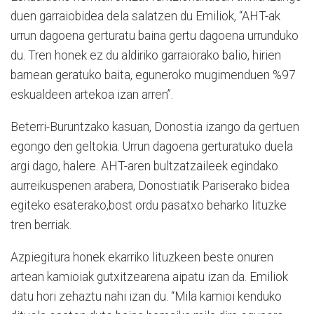
duen garraiobidea dela salatzen du Emiliok, “AHT-ak
urrun dagoena gerturatu baina gertu dagoena urrunduko
du. Tren honek ez du aldiriko garraiorako balio, hirien
barnean geratuko baita, eguneroko mugimenduen %97
eskualdeen artekoa izan arren”.
Beterri-Buruntzako kasuan, Donostia izango da gertuen
egongo den geltokia. Urrun dagoena gerturatuko duela
argi dago, halere. AHT-aren bultzatzaileek egindako
aurreikuspenen arabera, Donostiatik Pariserako bidea
egiteko esaterako,bost ordu pasatxo beharko lituzke
tren berriak.
Azpiegitura honek ekarriko lituzkeen beste onuren
artean kamioiak gutxitzearena aipatu izan da. Emiliok
datu hori zehaztu nahi izan du. “Mila kamioi kenduko