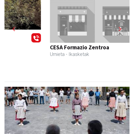
Previous
Next
CESA Formazio Zentroa
Urnieta
- Ikasketak