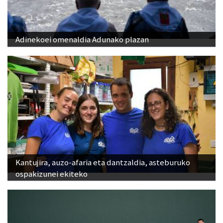
Adinekoei omenaldia Adunako plazan
Kantujira, auzo-afaria eta dantzaldia, asteburuko
ospakizunei ekiteko