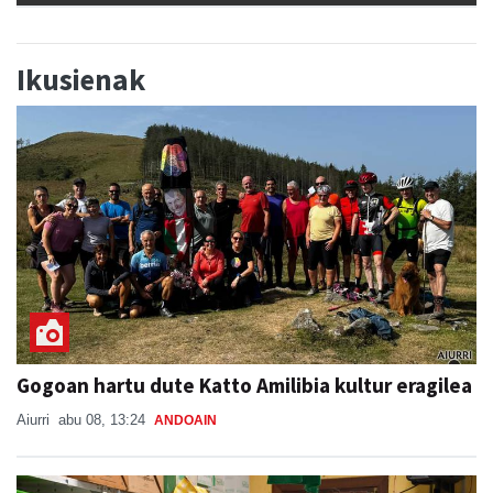
Ikusienak
Gogoan hartu dute Katto Amilibia kultur eragilea
Aiurri
abu 08, 13:24
ANDOAIN