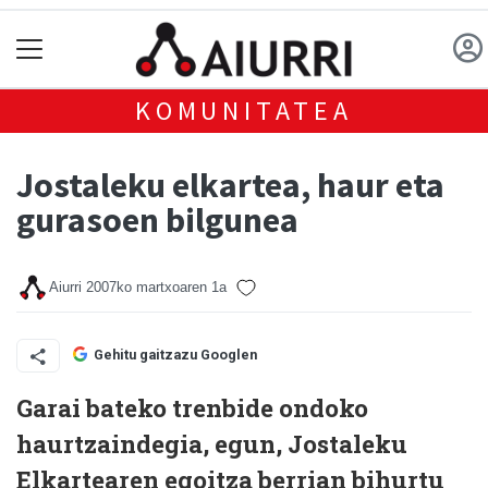
KOMUNITATEA
Jostaleku elkartea, haur eta
gurasoen bilgunea
Aiurri
2007ko martxoaren 1a
Gehitu gaitzazu Googlen
Garai bateko trenbide ondoko
haurtzaindegia, egun, Jostaleku
Elkartearen egoitza berrian bihurtu