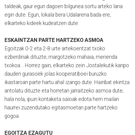
taldeak, gaur egun dagoen bilgunea sortu arteko lana
egin dute. Egun, lokala bera Udalarena bada ere,
elkarteko kideek kudeatzen dute.
ESKAINTZAN PARTE HARTZEKO ASMOA
Egoitzak 0-2 eta 2-8 urte artekoentzat txoko
ezberdinak dituzte; margotzeko mahaia, merienda
txokoa… Horrez gain, elkarteko zein Jostalekutik kanpo
dauden gurasoek jolas kooperatiboei buruzko
ikastaroan parte hartu ahal izango dute. Hainbat ekintza
antolatu dituzte eta horretan jarraitzeko asmoa dute;
hala nola, ipuin kontaketa saioak edota herri mailan
haurrei zuzendutako egitasmoetan parte hartzeko
gogoa.
EGOITZA EZAGUTU