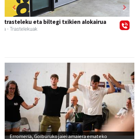
Previous
Next
Magale Ikastetxea
Urnieta
- Hezkuntza
Erromeria, Goiburuko jaiei amaiera emateko