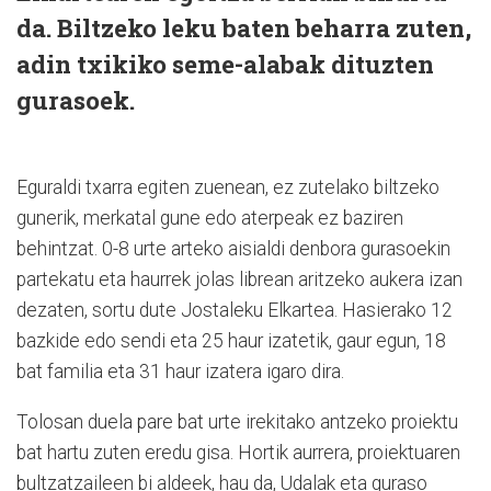
da. Biltzeko leku baten beharra zuten,
adin txikiko seme-alabak dituzten
gurasoek.
Eguraldi txarra egiten zuenean, ez zutelako biltzeko
gunerik, merkatal gune edo aterpeak ez baziren
behintzat. 0-8 urte arteko aisialdi denbora gurasoekin
partekatu eta haurrek jolas librean aritzeko aukera izan
dezaten, sortu dute Jostaleku Elkartea. Hasierako 12
bazkide edo sendi eta 25 haur izatetik, gaur egun, 18
bat familia eta 31 haur izatera igaro dira.
Tolosan duela pare bat urte irekitako antzeko proiektu
bat hartu zuten eredu gisa. Hortik aurrera, proiektuaren
bultzatzaileen bi aldeek, hau da, Udalak eta guraso