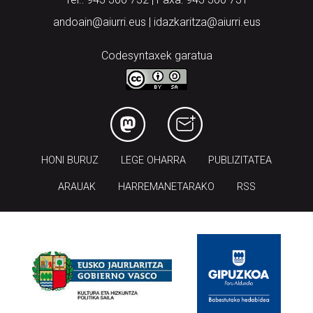
andoain@aiurri.eus | idazkaritza@aiurri.eus
Codesyntaxek garatua
HONI BURUZ
LEGE OHARRA
PUBLIZITATEA
ARAUAK
HARREMANETARAKO
RSS