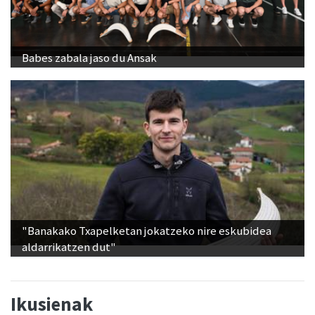
Babes zabala jaso du Ansak
"Banakako Txapelketan jokatzeko nire eskubidea
aldarrikatzen dut"
Ikusienak