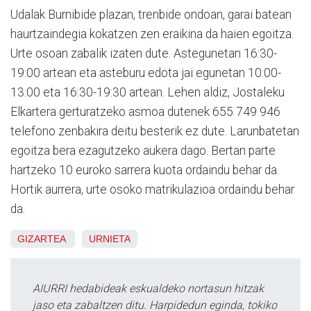
Udalak Burnibide plazan, trenbide ondoan, garai batean
haurtzaindegia kokatzen zen eraikina da haien egoitza.
Urte osoan zabalik izaten dute. Astegunetan 16:30-
19:00 artean eta asteburu edota jai egunetan 10:00-
13:00 eta 16:30-19:30 artean. Lehen aldiz, Jostaleku
Elkartera gerturatzeko asmoa dutenek 655 749 946
telefono zenbakira deitu besterik ez dute. Larunbatetan
egoitza bera ezagutzeko aukera dago. Bertan parte
hartzeko 10 euroko sarrera kuota ordaindu behar da.
Hortik aurrera, urte osoko matrikulazioa ordaindu behar
da.
GIZARTEA
URNIETA
AIURRI hedabideak eskualdeko nortasun hitzak
jaso eta zabaltzen ditu. Harpidedun eginda, tokiko