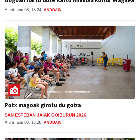
Aiurri
abu 08, 13:24
ANDOAIN
Potx magoak girotu du goiza
SAN ESTEBAN JAIAK GOIBURUN 2026
Aiurri
abu 08, 16:28
ANDOAIN