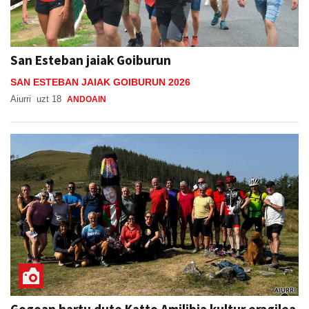
San Esteban jaiak Goiburun
SAN ESTEBAN JAIAK GOIBURUN 2026
Aiurri
uzt 18
ANDOAIN
Gogoan hartu dute Katto Amilibia kultur eragilea