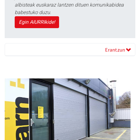
albisteak euskaraz lantzen dituen komunikabidea
babestuko duzu.
Egin AIURRIkide!
Erantzun