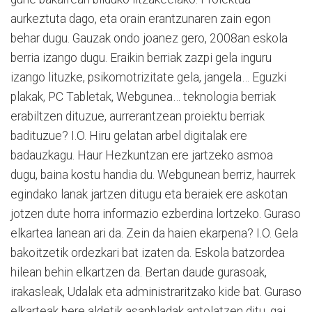
aurkeztuta dago, eta orain erantzunaren zain egon
behar dugu. Gauzak ondo joanez gero, 2008an eskola
berria izango dugu. Eraikin berriak zazpi gela inguru
izango lituzke, psikomotrizitate gela, jangela… Eguzki
plakak, PC Tabletak, Webgunea… teknologia berriak
erabiltzen dituzue, aurrerantzean proiektu berriak
badituzue? I.O. Hiru gelatan arbel digitalak ere
badauzkagu. Haur Hezkuntzan ere jartzeko asmoa
dugu, baina kostu handia du. Webgunean berriz, haurrek
egindako lanak jartzen ditugu eta beraiek ere askotan
jotzen dute horra informazio ezberdina lortzeko. Guraso
elkartea lanean ari da. Zein da haien ekarpena? I.O. Gela
bakoitzetik ordezkari bat izaten da. Eskola batzordea
hilean behin elkartzen da. Bertan daude gurasoak,
irakasleak, Udalak eta administraritzako kide bat. Guraso
elkarteak bere aldetik asanbladak antolatzen ditu, gai