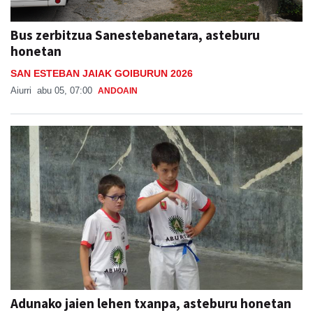
Bus zerbitzua Sanestebanetara, asteburu
honetan
SAN ESTEBAN JAIAK GOIBURUN 2026
Aiurri
abu 05, 07:00
ANDOAIN
Adunako jaien lehen txanpa, asteburu honetan