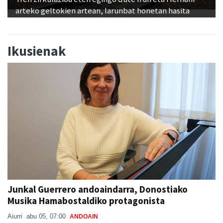
arteko geltokien artean, larunbat honetan hasita
Ikusienak
Junkal Guerrero andoaindarra, Donostiako
Musika Hamabostaldiko protagonista
Aiurri
abu 05, 07:00
ANDOAIN