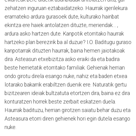
zehatzen inguruan eztabaidatzeko. Haurrak igerilekura
eramateko ardura gurasoek dute, kulturako hainbat
ekintza ere haiek antolatzen dituzte, meriendak… ,
ardura asko hartzen dute. Kanpotik etorritako haurrak
hartzeko plan berezirik ba al duzue? I.O. Baditugu guraso
kanpotarrak dituzten haurrak, baina hemen jaiotakoak
dira. Asteasun etxebizitza asko eraiki da eta badira
beste herrietatik etorritako familiak. Gehienak herrian
ondo girotu direla esango nuke, nahiz eta baden etxea
lotarako bakarrik erabiltzen duenik ere. Naturatik gertu
bizitzearen ideiak bultzatuta etortzen dira, baina ez dira
konturatzen horrek beste zerbait eskatzen duela.
Haurrak badituzu, herrian girotzen saiatu behar duzu eta
Asteasura etorri diren gehienek hori egin dutela esango
nuke.