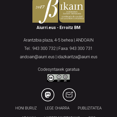
Aiurri.eus - Erroitz BM
Arantzibia plaza, 4-5 behea | ANDOAIN
Tel.: 943 300 732 | Faxa: 943 300 731
andoain@aiurri.eus | idazkaritza@aiurri.eus
Codesyntaxek garatua
HONI BURUZ
LEGE OHARRA
PUBLIZITATEA