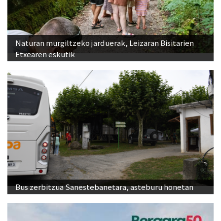
Naturan murgiltzeko jarduerak, Leizaran Bisitarien
Etxearen eskutik
Bus zerbitzua Sanestebanetara, asteburu honetan