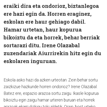
eraiki dira eta ondorioz, biztanlegoa
ere hazi egin da. Horren eraginez,
eskolan ere haur gehiago dabil.
Hamar urtetan, haur kopurua
bikoiztu da eta horrek, behar berriak
sortarazi ditu. Irene Olazabal
zuzendariak Aiurrirekin hitz egin du
eskolaren inguruan.
Eskola asko hazi da azken urteotan. Zein behar sortu
zaizkizue hazkunde horren ondorioz? Irene Olazabal.
Batez ere, espazio arazoa sortu zaigu. Ikasle kopurua
bikoiztu egin zaigu hamar urteren buruan eta horrek
arazoak ekarri dizkigu toki aldetik. Orain, bost urteko