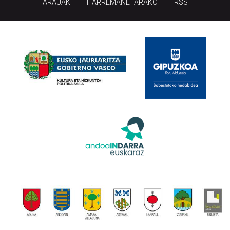
ARAUAK
HARREMANETARAKO
RSS