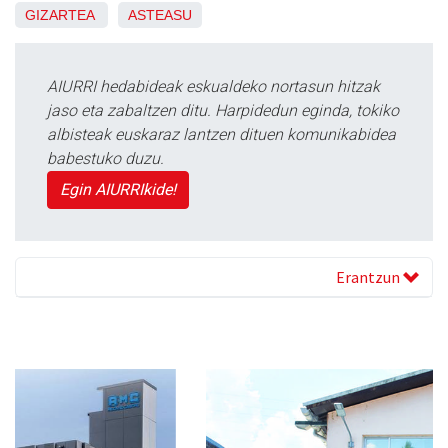
GIZARTEA
ASTEASU
AIURRI hedabideak eskualdeko nortasun hitzak
jaso eta zabaltzen ditu. Harpidedun eginda, tokiko
albisteak euskaraz lantzen dituen komunikabidea
babestuko duzu.
Egin AIURRIkide!
Erantzun