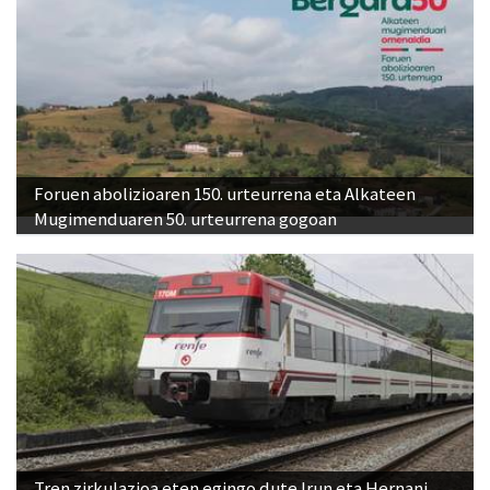
Foruen abolizioaren 150. urteurrena eta Alkateen
Mugimenduaren 50. urteurrena gogoan
Tren zirkulazioa eten egingo dute Irun eta Hernani