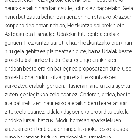
haurrak eraikin handian daude, tokirik ez dagoelako. Gela
handi bat zatitu behar izan genuen horretarako. Arazoari
konponbidea eman nahian, Hezkuntza sailarekin eta
Asteasu eta Larraulgo Udalekin hitz egitea erabaki
genuen. Hezkuntza sailetik, haur hezkuntzako eraikinari
hiru gela gehitzea planteatzen dute, baina Udalak beste
proiektu bat aurkeztu du. Gaur egungo eraikinaren
ondoan beste eraikin bat egitea proposatzen dute. Oso
proiektu ona iruditu zitzaigun eta Hezkuntzakoei
aurkeztea erabaki genuen. Hasieran jarrera itxia agertu
zuten, gehiegizkoa zela esanez. Ondoren, ordea, beste
ate bat ireki zen, haur eskola eraikin berri horretan sar
zitekeela esanez. Udalak dagoeneko erosi ditu eskola
ondoko lursail batzuk. Modu horretan aparkalekuen
arazoari ere irtenbidea emango litzaioke, eskola osoa
gune bakarrean bilduko litzakeelako. Proiektua