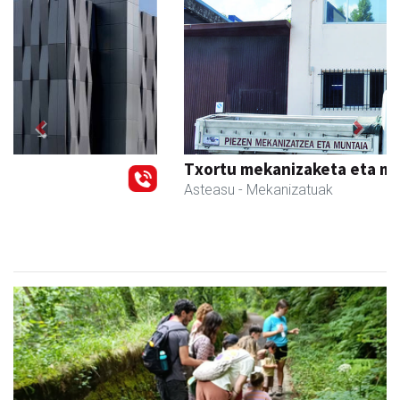
Previous
Next
Txortu mekanizaketa eta muntaketa
Asteasu
- Mekanizatuak