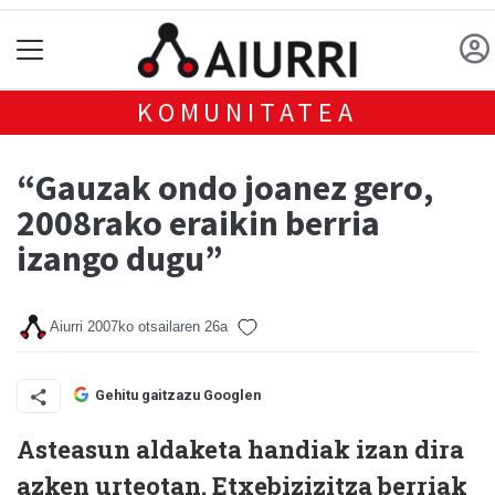
KOMUNITATEA
“Gauzak ondo joanez gero,
2008rako eraikin berria
izango dugu”
Aiurri
2007ko otsailaren 26a
Gehitu gaitzazu Googlen
Asteasun aldaketa handiak izan dira
azken urteotan. Etxebizizitza berriak