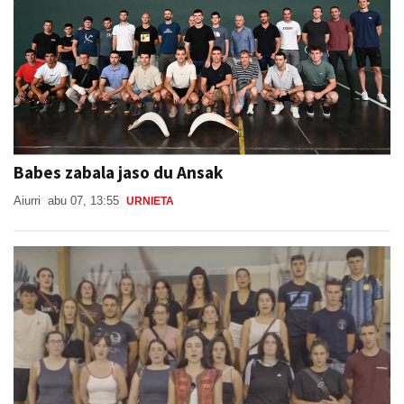
Babes zabala jaso du Ansak
Aiurri
abu 07, 13:55
URNIETA