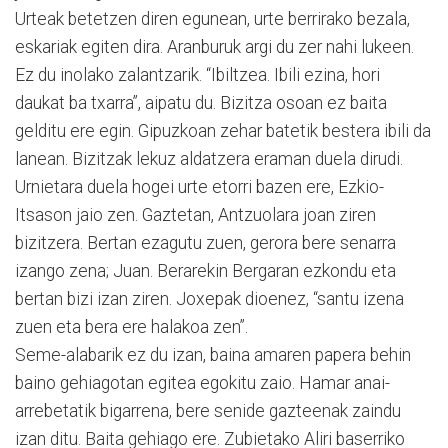
Urteak betetzen diren egunean, urte berrirako bezala,
eskariak egiten dira. Aranburuk argi du zer nahi lukeen.
Ez du inolako zalantzarik. “Ibiltzea. Ibili ezina, hori
daukat ba txarra”, aipatu du. Bizitza osoan ez baita
gelditu ere egin. Gipuzkoan zehar batetik bestera ibili da
lanean. Bizitzak lekuz aldatzera eraman duela dirudi.
Urnietara duela hogei urte etorri bazen ere, Ezkio-
Itsason jaio zen. Gaztetan, Antzuolara joan ziren
bizitzera. Bertan ezagutu zuen, gerora bere senarra
izango zena; Juan. Berarekin Bergaran ezkondu eta
bertan bizi izan ziren. Joxepak dioenez, “santu izena
zuen eta bera ere halakoa zen”.
Seme-alabarik ez du izan, baina amaren papera behin
baino gehiagotan egitea egokitu zaio. Hamar anai-
arrebetatik bigarrena, bere senide gazteenak zaindu
izan ditu. Baita gehiago ere. Zubietako Aliri baserriko