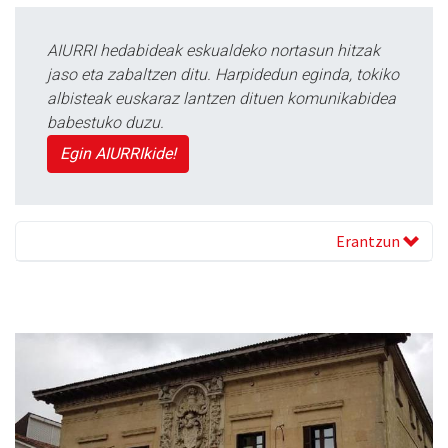
AIURRI hedabideak eskualdeko nortasun hitzak
jaso eta zabaltzen ditu. Harpidedun eginda, tokiko
albisteak euskaraz lantzen dituen komunikabidea
babestuko duzu.
Egin AIURRIkide!
Erantzun