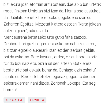
bizilekura joan etorrian aritu ostean, duela 25 bat urtetik
modu finkoan Urnietan bizi izan da. Herria oso gustukoa
du. Jubilatu zenetik bere txoko gogokoena izan du
Zaharren Egoitza. Mezetatik atera ostean, “karta jokoan
aritzen ginen”, adierazi du.
Mendeurrena betetzeko urte gutxi falta zaizkio.
Denbora hori guztia igaro eta askotan nahi izan arren,
bizitzan egiteko aukerarik izan ez den zerbait gelditu
ohi da askotan. Bere kasuan, ordea, ez du horrelakorik.
“Ondo bizi naiz eta, bizi ahal den artean. Gutxienez
beste urte bat eskatu behar da. Gehiago ezin eskatu”,
aipatu du. Bere urtebetetze egunaz gogoratu direnei
eskerrak eman nahi dizkie. Zorionak Joxepa! Eta segi
horrela!
GIZARTEA
URNIETA