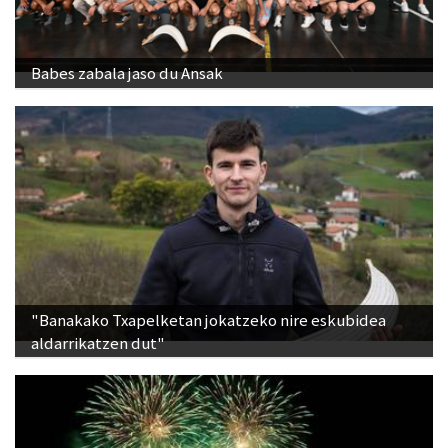
Babes zabala jaso du Ansak
"Banakako Txapelketan jokatzeko nire eskubidea
aldarrikatzen dut"