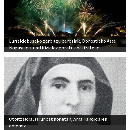
Lurraldebuseko zerbitzu bereziak, Donostiako Aste
Nagusiko su-artifizialez gozatu ahal izateko
Otoitzaldia, larunbat honetan, Ama Kandidaren
omenez