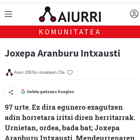
KOMUNITATEA
Joxepa Aranburu Intxausti
Aiurri
2007ko otsailaren 23a
Gehitu gaitzazu Googlen
97 urte. Ez dira egunero ezagutzen
adin horretara iritsi diren herritarrak.
Urnietan, ordea, bada bat; Joxepa
Aranburu Intxausti. Mendeurrenaren