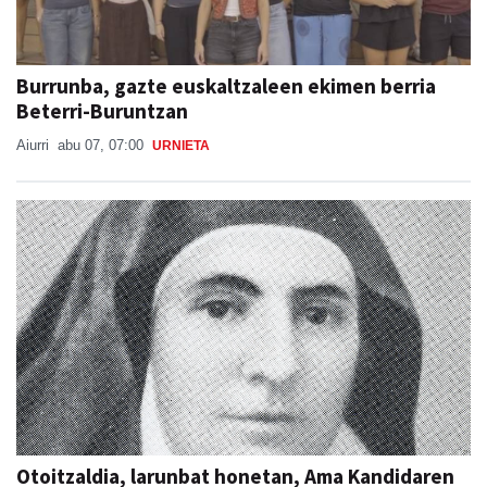
Burrunba, gazte euskaltzaleen ekimen berria
Beterri-Buruntzan
Aiurri
abu 07, 07:00
URNIETA
Otoitzaldia, larunbat honetan, Ama Kandidaren