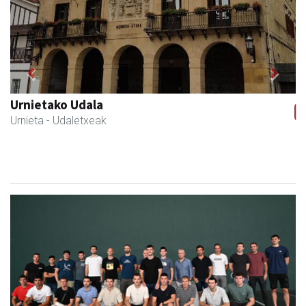
Previous
Next
Urnietako Udala
Urnieta
- Udaletxeak