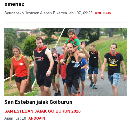
omenez
Berrozpeko Jesusen Alaben Elkartea
abu 07, 09:25
ANDOAIN
San Esteban jaiak Goiburun
SAN ESTEBAN JAIAK GOIBURUN 2026
Aiurri
uzt 18
ANDOAIN