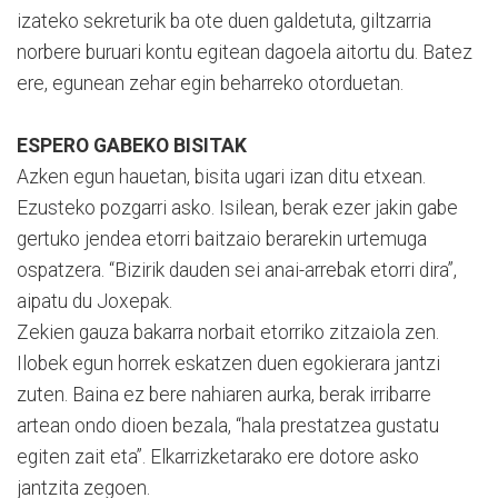
izateko sekreturik ba ote duen galdetuta, giltzarria
norbere buruari kontu egitean dagoela aitortu du. Batez
ere, egunean zehar egin beharreko otorduetan.
ESPERO GABEKO BISITAK
Azken egun hauetan, bisita ugari izan ditu etxean.
Ezusteko pozgarri asko. Isilean, berak ezer jakin gabe
gertuko jendea etorri baitzaio berarekin urtemuga
ospatzera. “Bizirik dauden sei anai-arrebak etorri dira”,
aipatu du Joxepak.
Zekien gauza bakarra norbait etorriko zitzaiola zen.
Ilobek egun horrek eskatzen duen egokierara jantzi
zuten. Baina ez bere nahiaren aurka, berak irribarre
artean ondo dioen bezala, “hala prestatzea gustatu
egiten zait eta”. Elkarrizketarako ere dotore asko
jantzita zegoen.