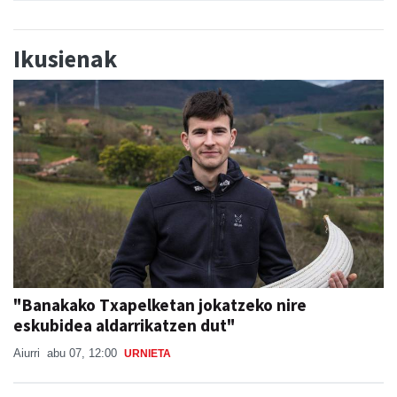
Ikusienak
"Banakako Txapelketan jokatzeko nire
eskubidea aldarrikatzen dut"
Aiurri
abu 07, 12:00
URNIETA