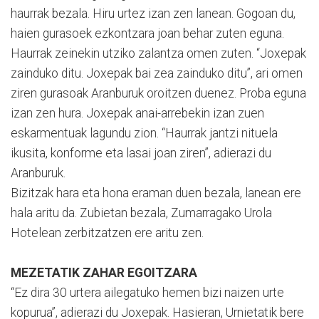
haurrak bezala. Hiru urtez izan zen lanean. Gogoan du,
haien gurasoek ezkontzara joan behar zuten eguna.
Haurrak zeinekin utziko zalantza omen zuten. “Joxepak
zainduko ditu. Joxepak bai zea zainduko ditu”, ari omen
ziren gurasoak Aranburuk oroitzen duenez. Proba eguna
izan zen hura. Joxepak anai-arrebekin izan zuen
eskarmentuak lagundu zion. “Haurrak jantzi nituela
ikusita, konforme eta lasai joan ziren”, adierazi du
Aranburuk.
Bizitzak hara eta hona eraman duen bezala, lanean ere
hala aritu da. Zubietan bezala, Zumarragako Urola
Hotelean zerbitzatzen ere aritu zen.
MEZETATIK ZAHAR EGOITZARA
“Ez dira 30 urtera ailegatuko hemen bizi naizen urte
kopurua”, adierazi du Joxepak. Hasieran, Urnietatik bere