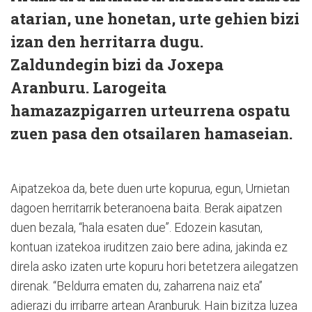
atarian, une honetan, urte gehien bizi
izan den herritarra dugu.
Zaldundegin bizi da Joxepa
Aranburu. Larogeita
hamazazpigarren urteurrena ospatu
zuen pasa den otsailaren hamaseian.
Aipatzekoa da, bete duen urte kopurua, egun, Urnietan
dagoen herritarrik beteranoena baita. Berak aipatzen
duen bezala, “hala esaten due”. Edozein kasutan,
kontuan izatekoa iruditzen zaio bere adina, jakinda ez
direla asko izaten urte kopuru hori betetzera ailegatzen
direnak. “Beldurra ematen du, zaharrena naiz eta”
adierazi du irribarre artean Aranburuk. Hain bizitza luzea