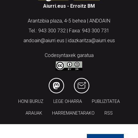
Aiurri.eus - Erroitz BM
Arantzibia plaza, 4-5 behea | ANDOAIN
Tel.: 943 300 732 | Faxa: 943 300 731
andoain@aiurri.eus | idazkaritza@aiurri.eus
Codesyntaxek garatua
HONI BURUZ
LEGE OHARRA
PUBLIZITATEA
ARAUAK
HARREMANETARAKO
RSS