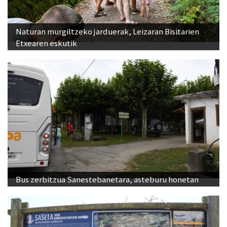
Naturan murgiltzeko jarduerak, Leizaran Bisitarien
Etxearen eskutik
Bus zerbitzua Sanestebanetara, asteburu honetan