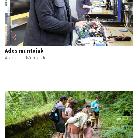
Previous
Next
Transportes Lakunza
Asteasu
- Garraioak