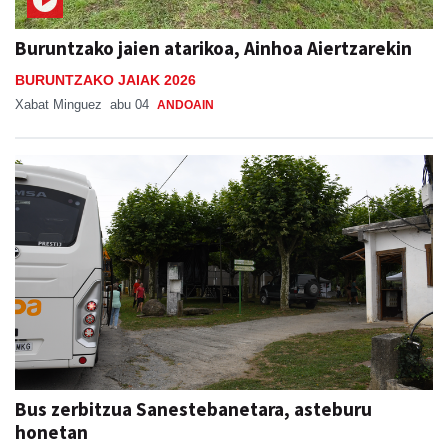
Buruntzako jaien atarikoa, Ainhoa Aiertzarekin
BURUNTZAKO JAIAK 2026
Xabat Minguez
abu 04
ANDOAIN
Bus zerbitzua Sanestebanetara, asteburu
honetan