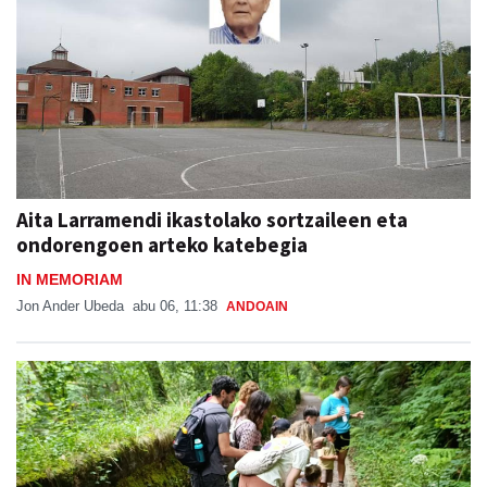
Aita Larramendi ikastolako sortzaileen eta
ondorengoen arteko katebegia
IN MEMORIAM
Jon Ander Ubeda
abu 06, 11:38
ANDOAIN