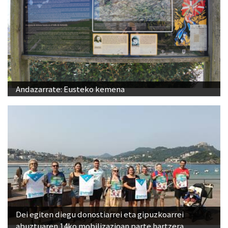
Andazarrate: Eusteko kemena
Dei egiten diegu donostiarrei eta gipuzkoarrei
abuztuaren 14ko mobilizazioan parte hartzera