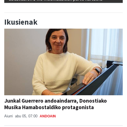
Ikusienak
Junkal Guerrero andoaindarra, Donostiako
Musika Hamabostaldiko protagonista
Aiurri
abu 05, 07:00
ANDOAIN