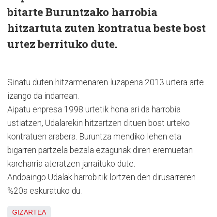
bitarte Buruntzako harrobia
hitzartuta zuten kontratua beste bost
urtez berrituko dute.
Sinatu duten hitzarmenaren luzapena 2013 urtera arte
izango da indarrean.
Aipatu enpresa 1998 urtetik hona ari da harrobia
ustiatzen, Udalarekin hitzartzen dituen bost urteko
kontratuen arabera. Buruntza mendiko lehen eta
bigarren partzela bezala ezagunak diren eremuetan
kareharria ateratzen jarraituko dute.
Andoaingo Udalak harrobitik lortzen den dirusarreren
%20a eskuratuko du.
GIZARTEA