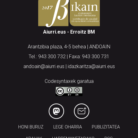
Aiurri.eus - Erroitz BM
Arantzibia plaza, 4-5 behea | ANDOAIN
Tel.: 943 300 732 | Faxa: 943 300 731
andoain@aiurri.eus | idazkaritza@aiurri.eus
Codesyntaxek garatua
HONI BURUZ
LEGE OHARRA
PUBLIZITATEA