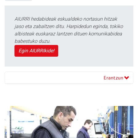
AIURRI hedabideak eskualdeko nortasun hitzak
jaso eta zabaltzen ditu. Harpidedun eginda, tokiko
albisteak euskaraz lantzen dituen komunikabidea
babestuko duzu.
Egin AIURRIkide!
Erantzun