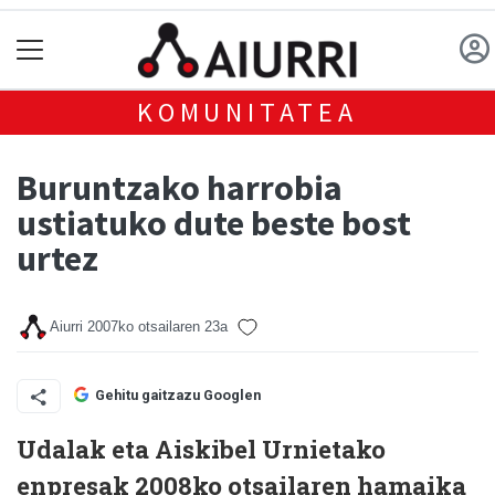
KOMUNITATEA
Buruntzako harrobia
ustiatuko dute beste bost
urtez
Aiurri
2007ko otsailaren 23a
Gehitu gaitzazu Googlen
Udalak eta Aiskibel Urnietako
enpresak 2008ko otsailaren hamaika