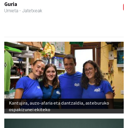
Kabela
Asteasu
- Gozotegiak
Kantujira, auzo-afaria eta dantzaldia, asteburuko
ospakizunei ekiteko