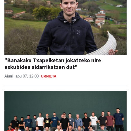
"Banakako Txapelketan jokatzeko nire
eskubidea aldarrikatzen dut"
Aiurri
abu 07, 12:00
URNIETA