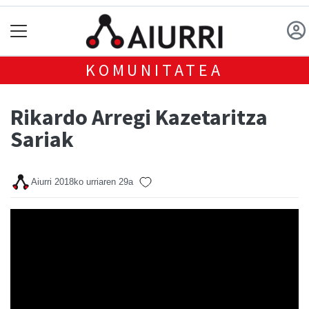
KOMUNITATEA
Rikardo Arregi Kazetaritza
Sariak
Aiurri
2018ko urriaren 29a