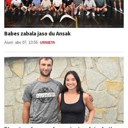
Babes zabala jaso du Ansak
Aiurri
abu 07, 13:55
URNIETA