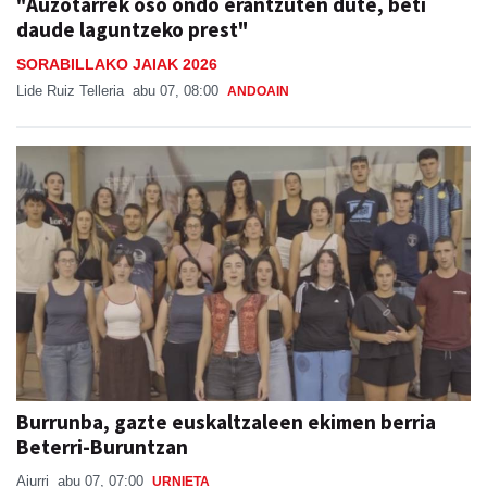
"Auzotarrek oso ondo erantzuten dute, beti
daude laguntzeko prest"
SORABILLAKO JAIAK 2026
Lide Ruiz Telleria
abu 07, 08:00
ANDOAIN
Burrunba, gazte euskaltzaleen ekimen berria
Beterri-Buruntzan
Aiurri
abu 07, 07:00
URNIETA