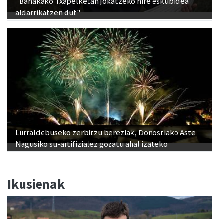
"Banakako Txapelketan jokatzeko nire eskubidea
aldarrikatzen dut"
Lurraldebuseko zerbitzu bereziak, Donostiako Aste
Nagusiko su-artifizialez gozatu ahal izateko
Ikusienak