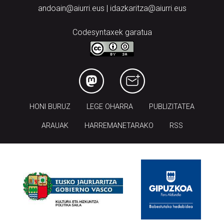
andoain@aiurri.eus | idazkaritza@aiurri.eus
Codesyntaxek garatua
HONI BURUZ
LEGE OHARRA
PUBLIZITATEA
ARAUAK
HARREMANETARAKO
RSS