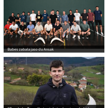
Babes zabala jaso du Ansak