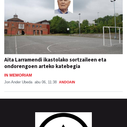
Aita Larramendi ikastolako sortzaileen eta
ondorengoen arteko katebegia
IN MEMORIAM
Jon Ander Ubeda
abu 06, 11:38
ANDOAIN