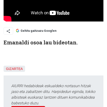
Gehitu gaitzazu Googlen
Emanaldi osoa lau bideotan.
GIZARTEA
AIURRI hedabideak eskualdeko nortasun hitzak
jaso eta zabaltzen ditu. Harpidedun eginda, tokiko
albisteak euskaraz lantzen dituen komunikabidea
babestuko duzu.