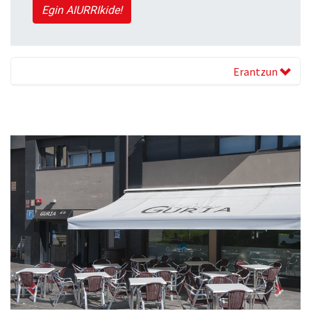
Egin AIURRIkide!
Erantzun
Previous
Next