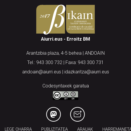
Aiurri.eus - Erroitz BM
Arantzibia plaza, 4-5 behea | ANDOAIN
Tel.: 943 300 732 | Faxa: 943 300 731
andoain@aiurri.eus | idazkaritza@aiurri.eus
Codesyntaxek garatua
LEGE OHARRA
PUBLIZITATEA
ARAUAK
HARREMANET