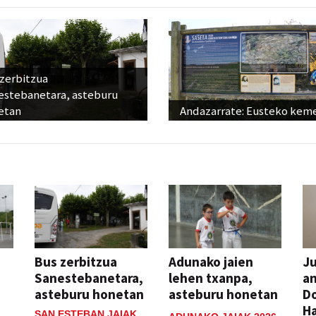
 zerbitzua
estebanetara, asteburu
etan
Andazarrate: Eusteko kem
Bus zerbitzua
Adunako jaien
Ju
Sanestebanetara,
lehen txanpa,
an
asteburu honetan
asteburu honetan
Do
H
SAN ESTEBAN JAIAK