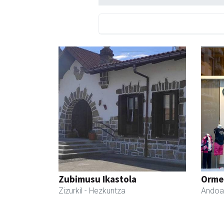
Zubimusu Ikastola
Ormen
Zizurkil
- Hezkuntza
Andoa