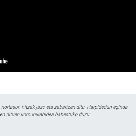
ortasun hitzak jaso eta zabaltzen ditu. Harpidedun eginda,
tzen dituen komunikabidea babestuko duzu.