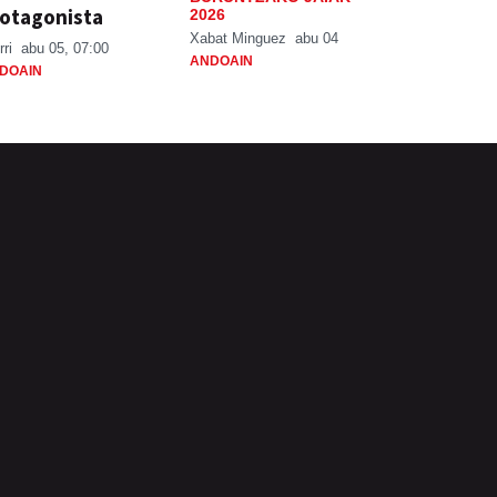
otagonista
2026
Xabat Minguez
abu 04
rri
abu 05, 07:00
ANDOAIN
DOAIN