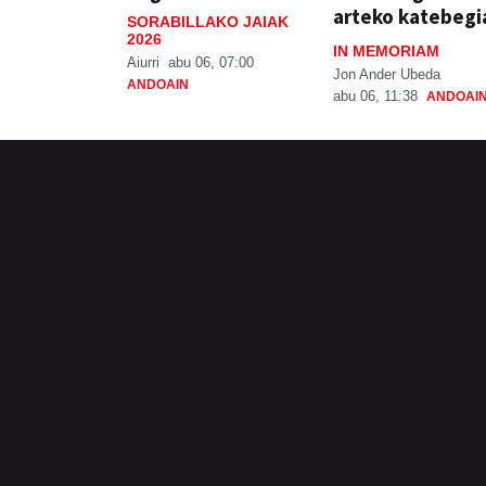
arteko katebegi
SORABILLAKO JAIAK
2026
IN MEMORIAM
Aiurri
abu 06, 07:00
Jon Ander Ubeda
ANDOAIN
abu 06, 11:38
ANDOAI