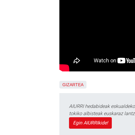
GIZARTEA
AIURRI hedabideak eskualdeko n
tokiko albisteak euskaraz lan
Egin AIURRIkide!