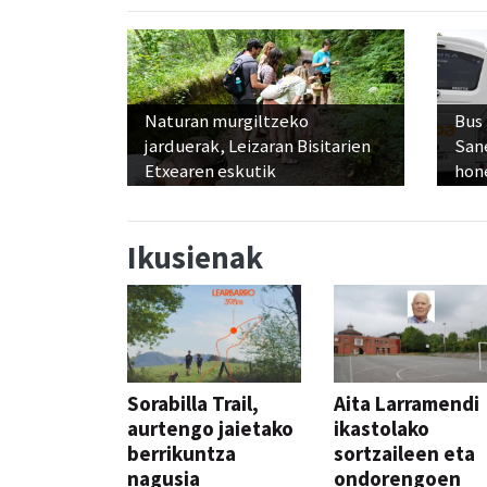
Naturan murgiltzeko
Bus
jarduerak, Leizaran Bisitarien
San
Etxearen eskutik
hon
Ikusienak
Sorabilla Trail,
Aita Larramendi
aurtengo jaietako
ikastolako
berrikuntza
sortzaileen eta
nagusia
ondorengoen