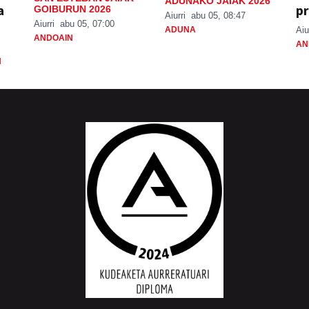
ADUNAKO JAIAK 2026
a
pr
GOIBURUN 2026
Aiurri
abu 05, 08:47
Aiurri
abu 05, 07:00
ADUNA
Aiu
ANDOAIN
AN
N