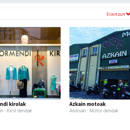
Erantzun
di kirolak
Azkain motoak
in
- Kirol dendak
Andoain
- Motor dendak