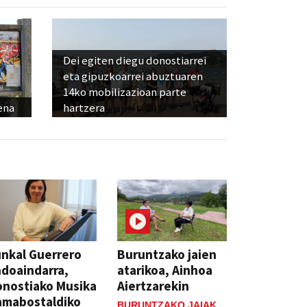
Dei egiten diegu donostiarrei
eta gipuzkoarrei abuztuaren
14ko mobilizazioan parte
ena
hartzera
nkal Guerrero
Buruntzako jaien
doaindarra,
atarikoa, Ainhoa
nostiako Musika
Aiertzarekin
amabostaldiko
BURUNTZAKO JAIAK