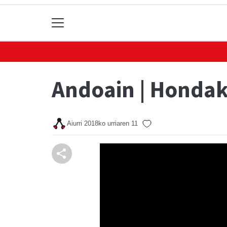
Andoain | Hondak
Aiurri
2018ko urriaren 11