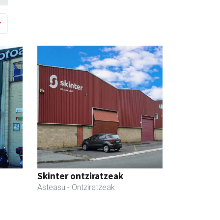
Skinter ontziratzeak
Asteasu
- Ontziratzeak