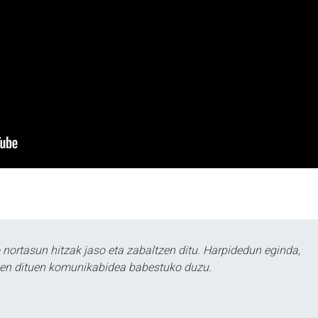
ortasun hitzak jaso eta zabaltzen ditu. Harpidedun eginda,
tzen dituen komunikabidea babestuko duzu.