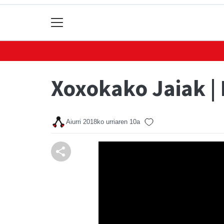
Xoxokako Jaiak | 
Aiurri
2018ko urriaren 10a