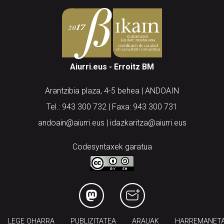
Aiurri.eus - Erroitz BM
Arantzibia plaza, 4-5 behea | ANDOAIN
Tel.: 943 300 732 | Faxa: 943 300 731
andoain@aiurri.eus | idazkaritza@aiurri.eus
Codesyntaxek garatua
LEGE OHARRA
PUBLIZITATEA
ARAUAK
HARREMANET