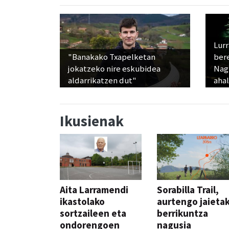
Lur
"Banakako Txapelketan
ber
jokatzeko nire eskubidea
Nagu
aldarrikatzen dut"
ahal
Ikusienak
Aita Larramendi
Sorabilla Trail,
ikastolako
aurtengo jaieta
sortzaileen eta
berrikuntza
ondorengoen
nagusia