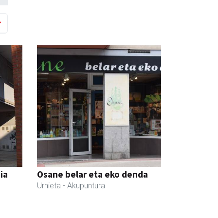
ia
Osane belar eta eko denda
Urnieta
- Akupuntura