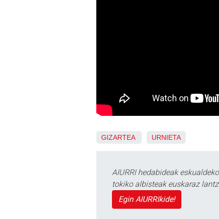
GIZARTEA
URNIETA
AIURRI hedabideak eskualdeko n
tokiko albisteak euskaraz lan
Egin AIURRIkide!