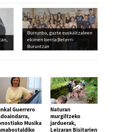
Burrunba, gazte euskaltzaleen
tan,
ekimen berria Beterri-
Buruntzan
nkal Guerrero
Naturan
doaindarra,
murgiltzeko
nostiako Musika
jarduerak,
amabostaldiko
Leizaran Bisitarien