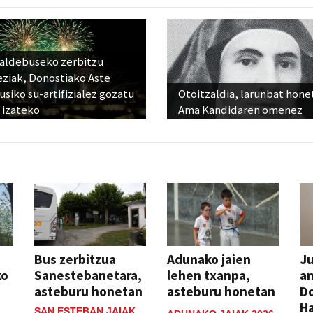
raldebuseko zerbitzu
eziak, Donostiako Aste
siko su-artifizialez gozatu
Otoitzaldia, larunbat hone
 izateko
Ama Kandidaren omenez
Bus zerbitzua
Adunako jaien
Ju
ko
Sanestebanetara,
lehen txanpa,
an
asteburu honetan
asteburu honetan
Do
H
SAN ESTEBAN JAIAK