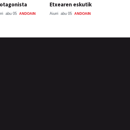
otagonista
Etxearen eskutik
rri
abu 05
Aiurri
abu 05
ANDOAIN
ANDOAIN