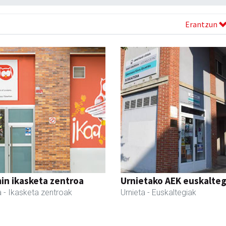
Erantzun
in ikasketa zentroa
Urnietako AEK euskalteg
a
- Ikasketa zentroak
Urnieta
- Euskaltegiak