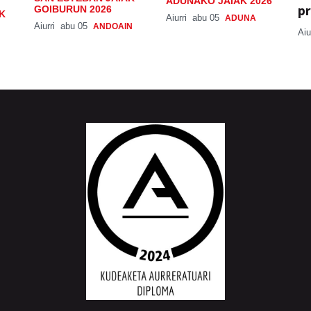
ADUNAKO JAIAK 2026
pr
GOIBURUN 2026
K
Aiurri
abu 05
ADUNA
Aiurri
abu 05
ANDOAIN
Aiu