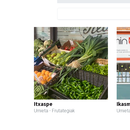
Itxaspe
Ikasm
Urnieta
- Frutategiak
Urniet