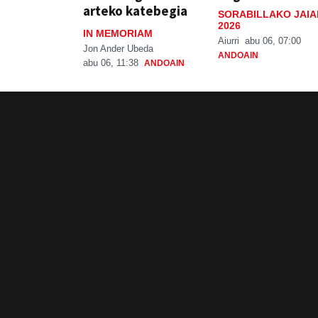
arteko katebegia
SORABILLAKO JAIA
2026
IN MEMORIAM
Aiurri
abu 06, 07:00
Jon Ander Ubeda
ANDOAIN
abu 06, 11:38
ANDOAIN