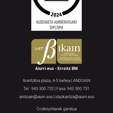
Aiurri.eus - Erroitz BM
Arantzibia plaza, 4-5 behea | ANDOAIN
Tel.: 943 300 732 | Faxa: 943 300 731
andoain@aiurri.eus | idazkaritza@aiurri.eus
Codesyntaxek garatua