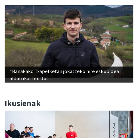
"Banakako Txapelketan jokatzeko nire eskubidea
aldarrikatzen dut"
Ikusienak