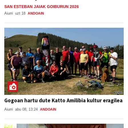
Aiurri
uzt 18
ANDOAIN
Gogoan hartu dute Katto Amilibia kultur eragilea
Aiurri
abu 08, 13:24
ANDOAIN