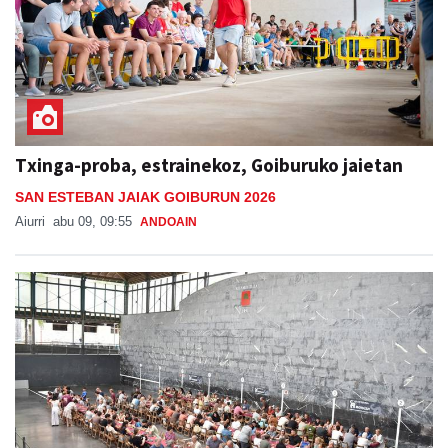
Txinga-proba, estrainekoz, Goiburuko jaietan
SAN ESTEBAN JAIAK GOIBURUN 2026
Aiurri
abu 09, 09:55
ANDOAIN