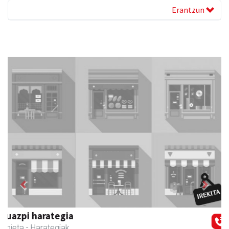
Erantzun
Previous
Next
Amasa-Villabonako Udala
Amasa-Villabona
- Udaletxeak