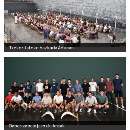
Txekor Jateko bazkaria Adunan
Babes zabala jaso du Ansak