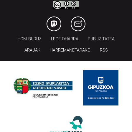
HONI BURUZ
LEGE OHARRA
PUBLIZITATEA
ARAUAK
HARREMANETARAKO
RSS