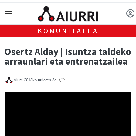
KOMUNITATEA
Osertz Alday | Isuntza taldeko
arraunlari eta entrenatzailea
Aiurri
2018ko urriaren 3a