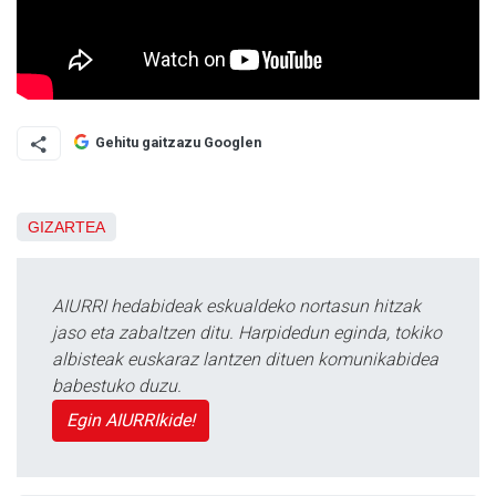
Gehitu gaitzazu Googlen
GIZARTEA
AIURRI hedabideak eskualdeko nortasun hitzak
jaso eta zabaltzen ditu. Harpidedun eginda, tokiko
albisteak euskaraz lantzen dituen komunikabidea
babestuko duzu.
Egin AIURRIkide!