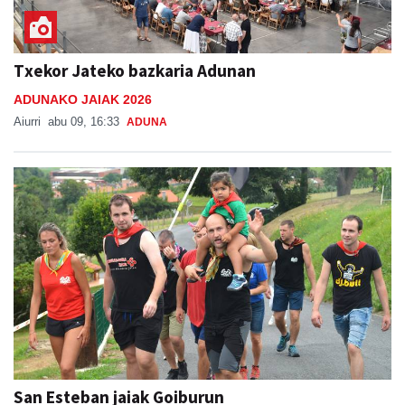
Txekor Jateko bazkaria Adunan
ADUNAKO JAIAK 2026
Aiurri
abu 09, 16:33
ADUNA
San Esteban jaiak Goiburun
SAN ESTEBAN JAIAK GOIBURUN 2026