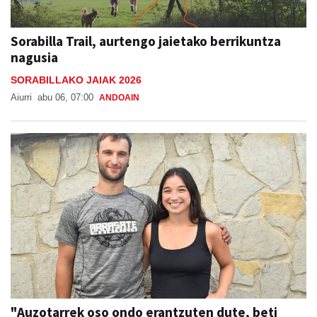
Sorabilla Trail, aurtengo jaietako berrikuntza
nagusia
SORABILLAKO JAIAK 2026
Aiurri
abu 06, 07:00
ANDOAIN
"Auzotarrek oso ondo erantzuten dute, beti