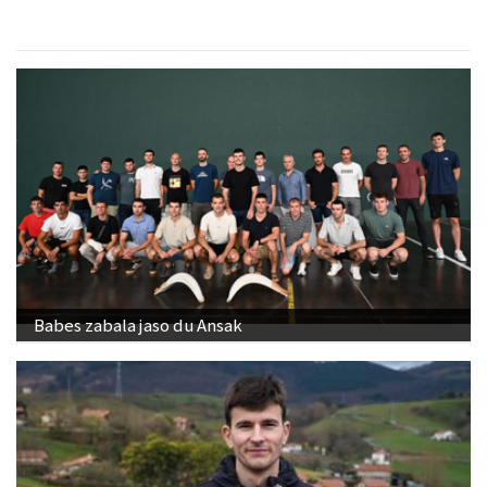
Babes zabala jaso du Ansak