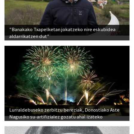
"Banakako Txapelketan jokatzeko nire eskubidea
aldarrikatzen dut"
Lurraldebuseko zerbitzu bereziak, Donostiako Aste
Nagusiko su-artifizialez gozatu ahal izateko