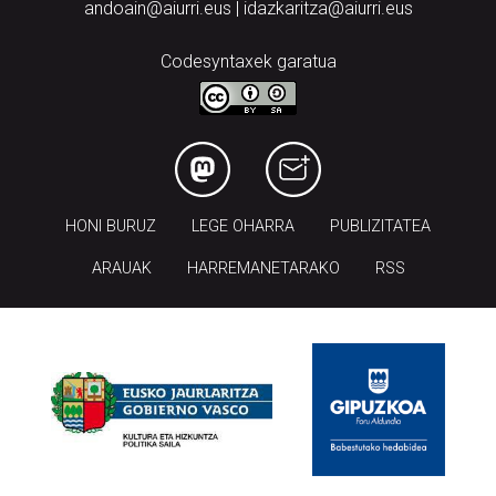
andoain@aiurri.eus | idazkaritza@aiurri.eus
Codesyntaxek garatua
HONI BURUZ
LEGE OHARRA
PUBLIZITATEA
ARAUAK
HARREMANETARAKO
RSS