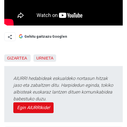
Gehitu gaitzazu Googlen
GIZARTEA
URNIETA
AIURRI hedabideak eskualdeko nortasun hitzak
jaso eta zabaltzen ditu. Harpidedun eginda, tokiko
albisteak euskaraz lantzen dituen komunikabidea
babestuko duzu.
Egin AIURRIkide!