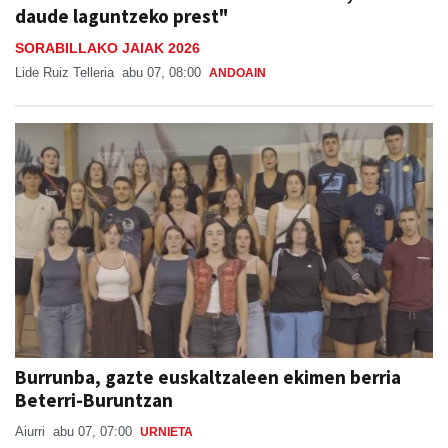
daude laguntzeko prest"
SORABILLAKO JAIAK 2026
Lide Ruiz Telleria
abu 07, 08:00
ANDOAIN
Burrunba, gazte euskaltzaleen ekimen berria
Beterri-Buruntzan
Aiurri
abu 07, 07:00
URNIETA