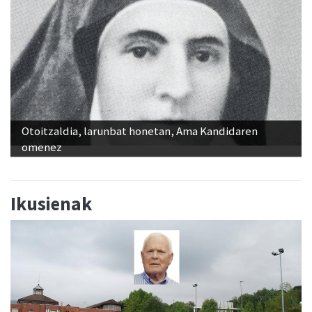
Otoitzaldia, larunbat honetan, Ama Kandidaren
omenez
Ikusienak