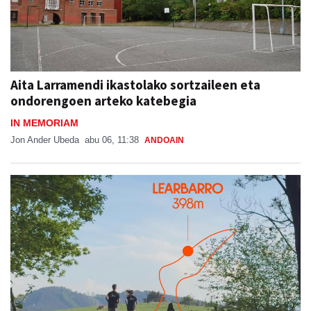
Aita Larramendi ikastolako sortzaileen eta
ondorengoen arteko katebegia
IN MEMORIAM
Jon Ander Ubeda
abu 06, 11:38
ANDOAIN