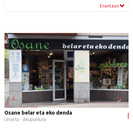
Erantzun
Previous
Next
Guria
Urnieta
- Jatetxeak