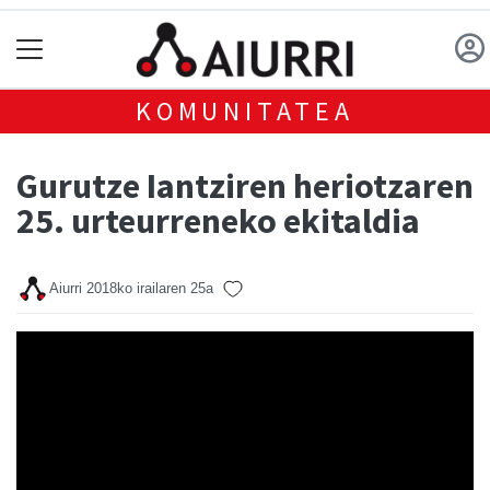
KOMUNITATEA
Gurutze Iantziren heriotzaren
25. urteurreneko ekitaldia
Aiurri
2018ko irailaren 25a