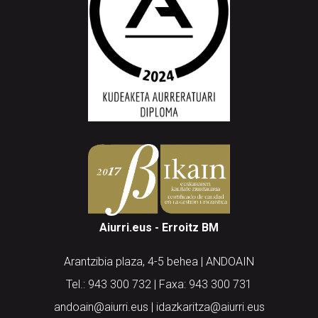
Aiurri.eus - Erroitz BM
Arantzibia plaza, 4-5 behea | ANDOAIN
Tel.: 943 300 732 | Faxa: 943 300 731
andoain@aiurri.eus | idazkaritza@aiurri.eus