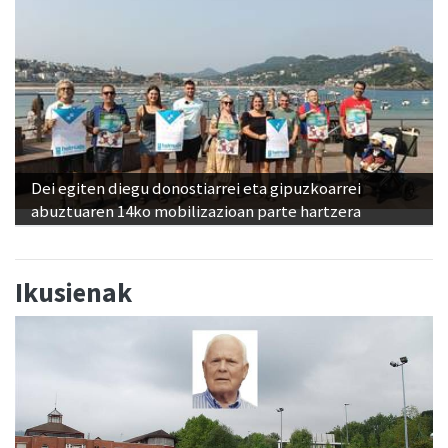
Dei egiten diegu donostiarrei eta gipuzkoarrei
abuztuaren 14ko mobilizazioan parte hartzera
Ikusienak