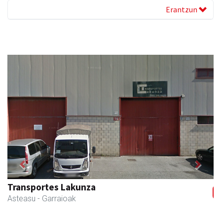
Erantzun
Previous
Next
Elizondo taberna
Andoain
-