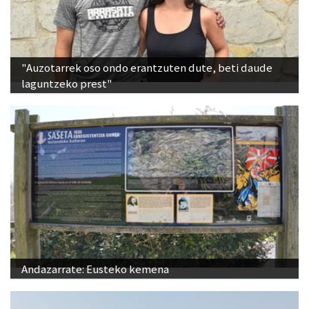
"Auzotarrek oso ondo erantzuten dute, beti daude
laguntzeko prest"
Andazarrate: Eusteko kemena