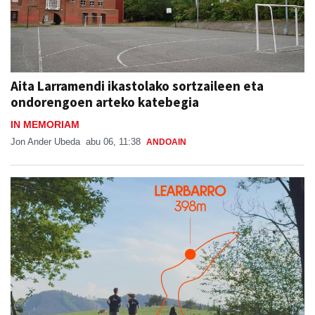
Aita Larramendi ikastolako sortzaileen eta
ondorengoen arteko katebegia
IN MEMORIAM
Jon Ander Ubeda
abu 06, 11:38
ANDOAIN