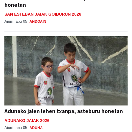
honetan
SAN ESTEBAN JAIAK GOIBURUN 2026
Aiurri
abu 05
ANDOAIN
Adunako jaien lehen txanpa, asteburu honetan
ADUNAKO JAIAK 2026
Aiurri
abu 05
ADUNA