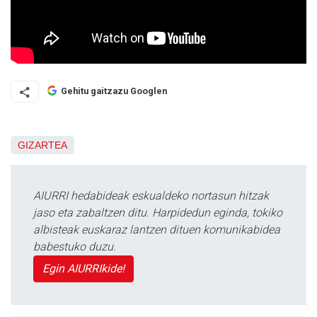
Gehitu gaitzazu Googlen
GIZARTEA
AIURRI hedabideak eskualdeko nortasun hitzak
jaso eta zabaltzen ditu. Harpidedun eginda, tokiko
albisteak euskaraz lantzen dituen komunikabidea
babestuko duzu.
Egin AIURRIkide!