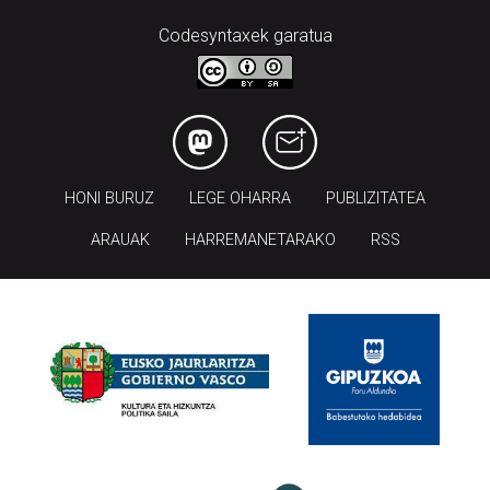
Codesyntaxek garatua
HONI BURUZ
LEGE OHARRA
PUBLIZITATEA
ARAUAK
HARREMANETARAKO
RSS