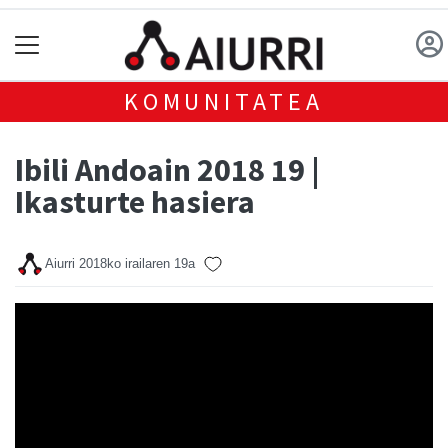
KOMUNITATEA
Ibili Andoain 2018 19 |
Ikasturte hasiera
Aiurri
2018ko irailaren 19a