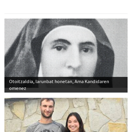
Otoitzaldia, larunbat honetan, Ama Kandidaren
omenez