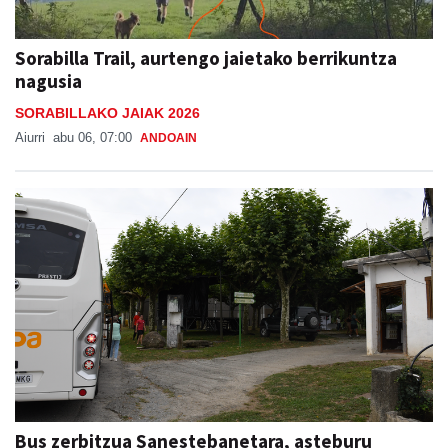
Sorabilla Trail, aurtengo jaietako berrikuntza
nagusia
SORABILLAKO JAIAK 2026
Aiurri
abu 06, 07:00
ANDOAIN
Bus zerbitzua Sanestebanetara, asteburu