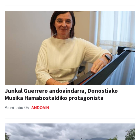
Junkal Guerrero andoaindarra, Donostiako
Musika Hamabostaldiko protagonista
Aiurri
abu 05
ANDOAIN