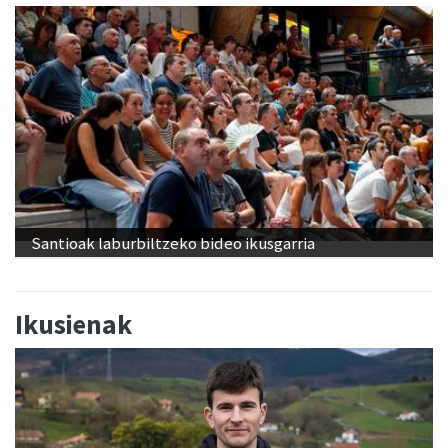
Santioak laburbiltzeko bideo ikusgarria
Ikusienak