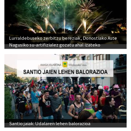
Lurraldebuseko zerbitzu bereziak, Donostiako Aste
Nagusiko su-artifizialez gozatu ahal izateko
Santio jaiak: Udalaren lehen balorazioa