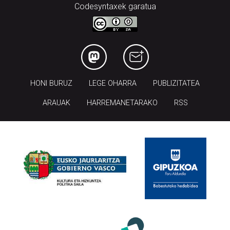
Codesyntaxek garatua
HONI BURUZ
LEGE OHARRA
PUBLIZITATEA
ARAUAK
HARREMANETARAKO
RSS