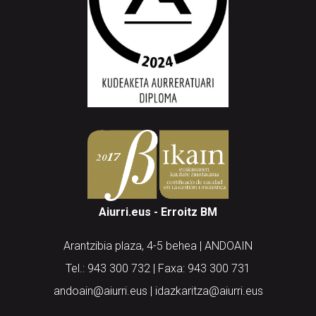
Aiurri.eus - Erroitz BM
Arantzibia plaza, 4-5 behea | ANDOAIN
Tel.: 943 300 732 | Faxa: 943 300 731
andoain@aiurri.eus | idazkaritza@aiurri.eus