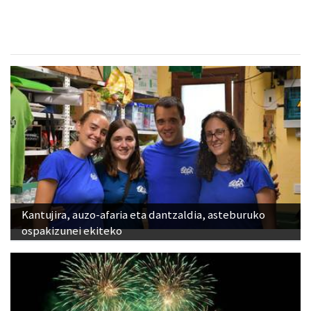
Kantujira, auzo-afaria eta dantzaldia, asteburuko
ospakizunei ekiteko