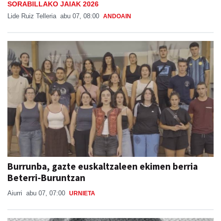
SORABILLAKO JAIAK 2026
Lide Ruiz Telleria
abu 07, 08:00
ANDOAIN
Burrunba, gazte euskaltzaleen ekimen berria
Beterri-Buruntzan
Aiurri
abu 07, 07:00
URNIETA