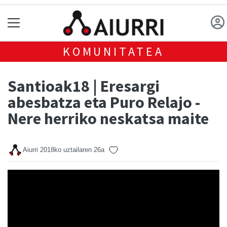
KOMUNITATEA
Santioak18 | Eresargi
abesbatza eta Puro Relajo -
Nere herriko neskatsa maite
Aiurri
2018ko uztailaren 26a