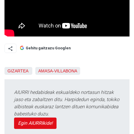
Gehitu gaitzazu Googlen
GIZARTEA
AMASA-VILLABONA
AIURRI hedabideak eskualdeko nortasun hitzak
jaso eta zabaltzen ditu. Harpidedun eginda, tokiko
albisteak euskaraz lantzen dituen komunikabidea
babestuko duzu.
Egin AIURRIkide!