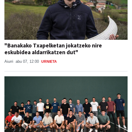
"Banakako Txapelketan jokatzeko nire
eskubidea aldarrikatzen dut"
Aiurri
abu 07, 12:00
URNIETA