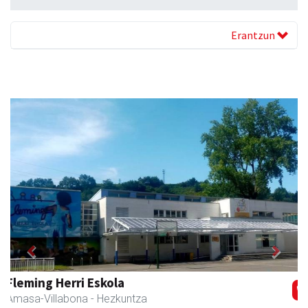
Erantzun
Previous
Next
Erniobea BHI
Amasa-Villabona
- Hezkuntza