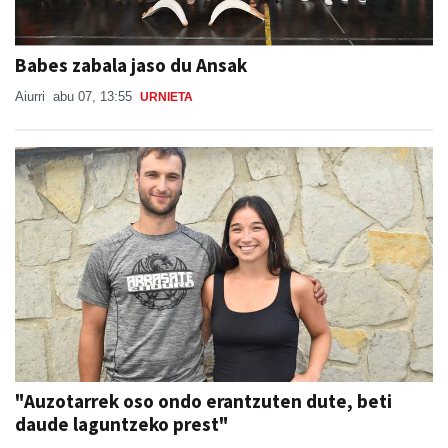
Babes zabala jaso du Ansak
Aiurri
abu 07, 13:55
URNIETA
"Auzotarrek oso ondo erantzuten dute, beti
daude laguntzeko prest"