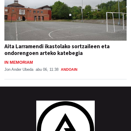
Aita Larramendi ikastolako sortzaileen eta
ondorengoen arteko katebegia
IN MEMORIAM
Jon Ander Ubeda
abu 06, 11:38
ANDOAIN