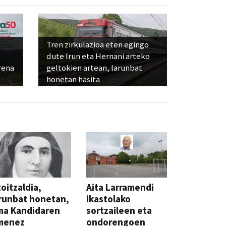
Tren zirkulazioa eten egingo
dute Irun eta Hernani arteko
rena
geltokien artean, larunbat
honetan hasita
oitzaldia,
Aita Larramendi
runbat honetan,
ikastolako
ma Kandidaren
sortzaileen eta
menez
ondorengoen