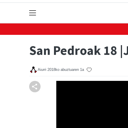
San Pedroak 18 |
Aiurri
2018ko abuztuaren 1a