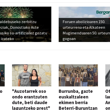
raldebuseko zerbitzu
Foruen abolizioaren 150.
eziak, Donostiako Aste
urteurrena eta Alkateen
siko su-artifizialez gozatu
Mugimenduaren 50. urteur
 izateko
gogoan
so
"Auzotarrek oso
Burrunba, gazte
Ot
ondo erantzuten
euskaltzaleen
la
dute, beti daude
ekimen berria
A
laguntzeko prest"
Beterri-Buruntzan
o