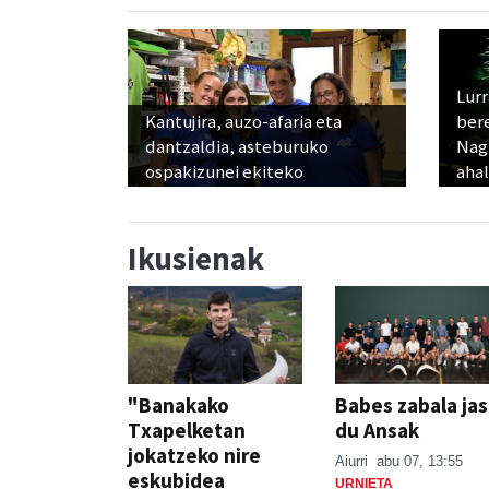
Lur
Kantujira, auzo-afaria eta
ber
dantzaldia, asteburuko
Nagu
ospakizunei ekiteko
ahal
Ikusienak
"Banakako
Babes zabala ja
Txapelketan
du Ansak
jokatzeko nire
Aiurri
abu 07, 13:55
eskubidea
URNIETA