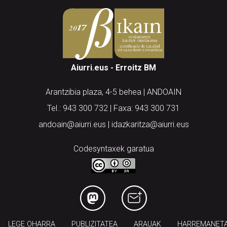
Aiurri.eus - Erroitz BM
Arantzibia plaza, 4-5 behea | ANDOAIN
Tel.: 943 300 732 | Faxa: 943 300 731
andoain@aiurri.eus | idazkaritza@aiurri.eus
Codesyntaxek garatua
LEGE OHARRA
PUBLIZITATEA
ARAUAK
HARREMANET