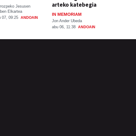
arteko katebegia
rrozpeko Jesusen
ben Elkartea
IN MEMORIAM
 07, 09:25
ANDOAIN
Jon Ander Ubeda
abu 06, 11:38
ANDOAIN