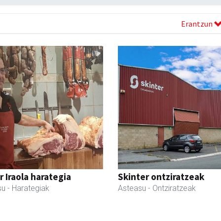
Erantzun
r Iraola harategia
Skinter ontziratzeak
su
- Harategiak
Asteasu
- Ontziratzeak