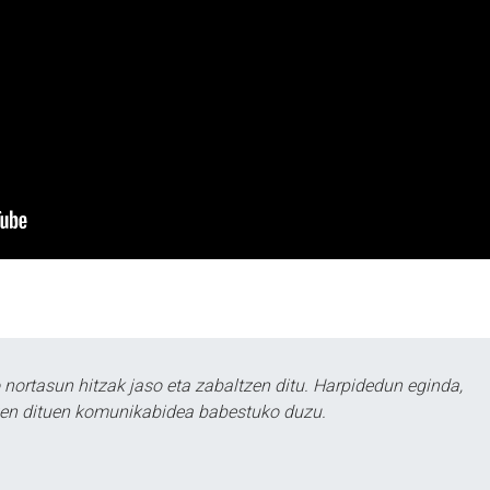
ortasun hitzak jaso eta zabaltzen ditu. Harpidedun eginda,
tzen dituen komunikabidea babestuko duzu.