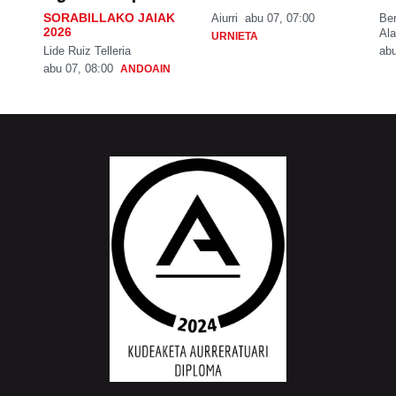
SORABILLAKO JAIAK
Aiurri
abu 07, 07:00
Be
2026
Ala
URNIETA
Lide Ruiz Telleria
abu
abu 07, 08:00
ANDOAIN