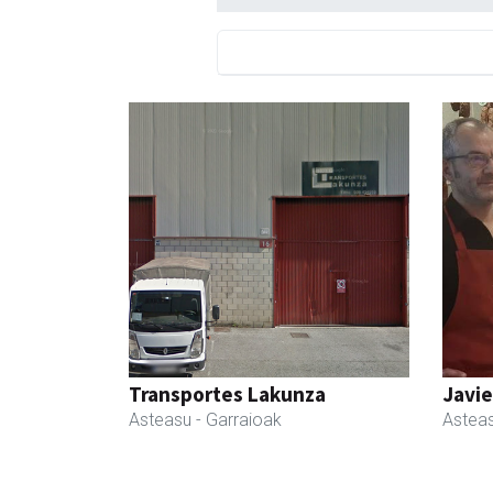
Transportes Lakunza
Javie
Asteasu
- Garraioak
Astea