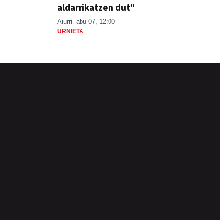
aldarrikatzen dut"
Aiurri
abu 07, 12:00
URNIETA