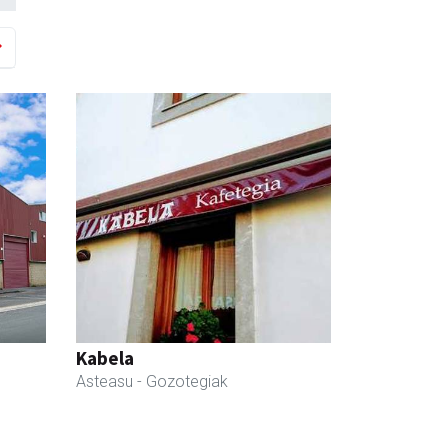
Kabela
Asteasu
- Gozotegiak