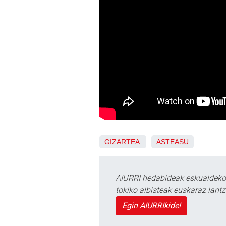
GIZARTEA
ASTEASU
AIURRI hedabideak eskualdeko n
tokiko albisteak euskaraz lan
Egin AIURRIkide!