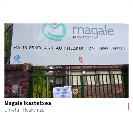
Previous
Next
NutriEskola
Andoain
- Ikasketak