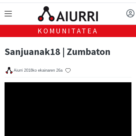
KOMUNITATEA
Sanjuanak18 | Zumbaton
Aiurri
2018ko ekainaren 26a