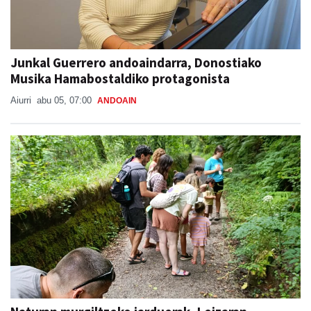
Junkal Guerrero andoaindarra, Donostiako
Musika Hamabostaldiko protagonista
Aiurri
abu 05, 07:00
ANDOAIN