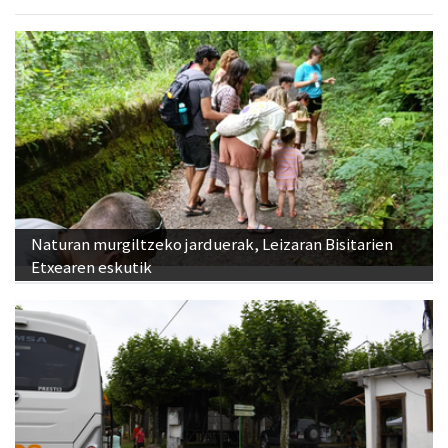
Naturan murgiltzeko jarduerak, Leizaran Bisitarien
Etxearen eskutik