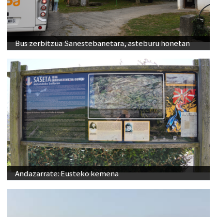
Bus zerbitzua Sanestebanetara, asteburu honetan
Andazarrate: Eusteko kemena