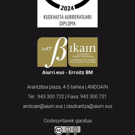
Aiurri.eus - Erroitz BM
Arantzibia plaza, 4-5 behea | ANDOAIN
Tel.: 943 300 732 | Faxa: 943 300 731
andoain@aiurri.eus | idazkaritza@aiurri.eus
Codesyntaxek garatua