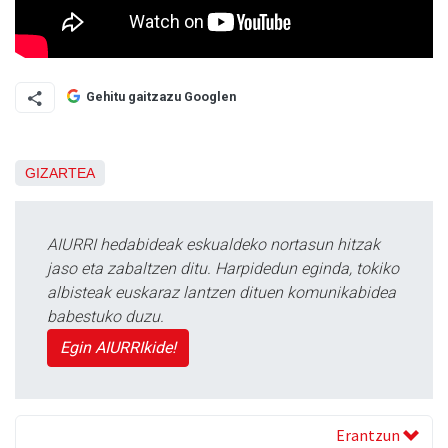
Gehitu gaitzazu Googlen
GIZARTEA
AIURRI hedabideak eskualdeko nortasun hitzak
jaso eta zabaltzen ditu. Harpidedun eginda, tokiko
albisteak euskaraz lantzen dituen komunikabidea
babestuko duzu.
Egin AIURRIkide!
Erantzun