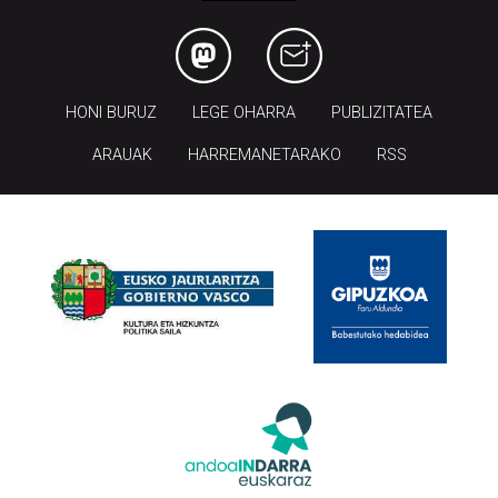
HONI BURUZ
LEGE OHARRA
PUBLIZITATEA
ARAUAK
HARREMANETARAKO
RSS