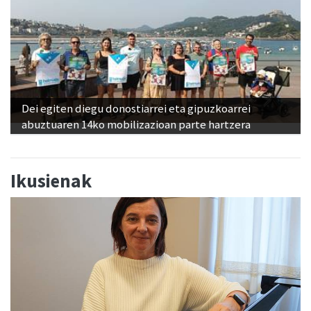
Dei egiten diegu donostiarrei eta gipuzkoarrei
abuztuaren 14ko mobilizazioan parte hartzera
Ikusienak