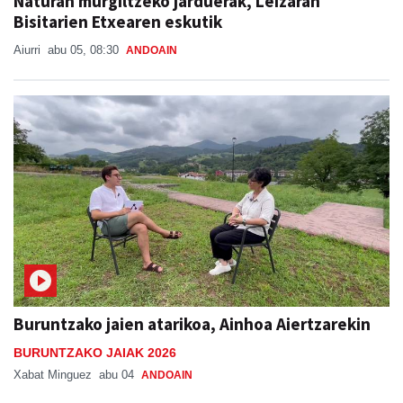
Naturan murgiltzeko jarduerak, Leizaran
Bisitarien Etxearen eskutik
Aiurri
abu 05, 08:30
ANDOAIN
Buruntzako jaien atarikoa, Ainhoa Aiertzarekin
BURUNTZAKO JAIAK 2026
Xabat Minguez
abu 04
ANDOAIN