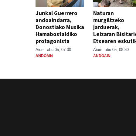
Junkal Guerrero
Naturan
andoaindarra,
murgiltzeko
Donostiako Musika
jarduerak,
Hamabostaldiko
Leizaran Bisitar
protagonista
Etxearen eskuti
Aiurri
abu 05, 07:00
Aiurri
abu 05, 08:30
ANDOAIN
ANDOAIN