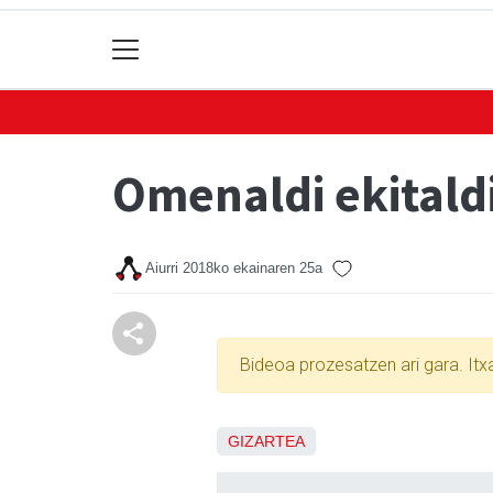
Omenaldi ekitaldi
Aiurri
2018ko ekainaren 25a
Bideoa prozesatzen ari gara. It
GIZARTEA