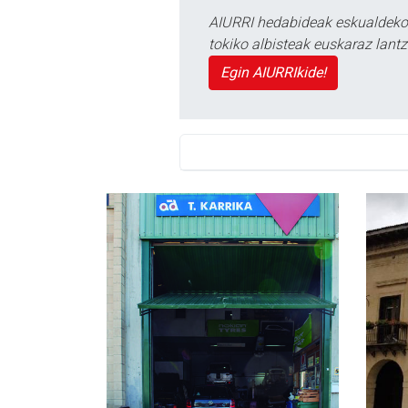
AIURRI hedabideak eskualdeko n
tokiko albisteak euskaraz lan
Egin AIURRIkide!