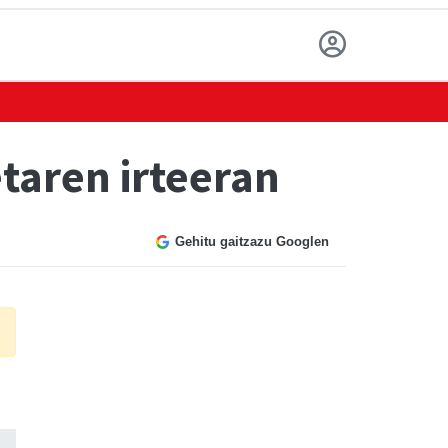
etaren irteeran
Gehitu gaitzazu Googlen