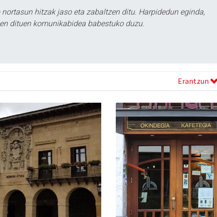
ortasun hitzak jaso eta zabaltzen ditu. Harpidedun eginda,
tzen dituen komunikabidea babestuko duzu.
Erantzun