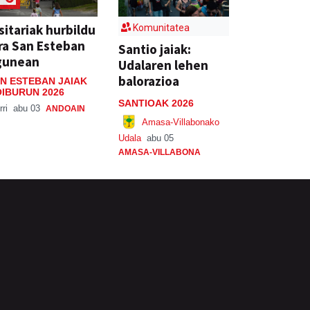
sitariak hurbildu
Komunitatea
ra San Esteban
Santio jaiak:
gunean
Udalaren lehen
balorazioa
N ESTEBAN JAIAK
IBURUN 2026
SANTIOAK 2026
rri
abu 03
ANDOAIN
Amasa-Villabonako
Udala
abu 05
AMASA-VILLABONA