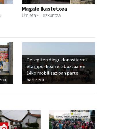
Magale Ikastetxea
k
Urnieta
- Hezkuntza
Dei egiten diegu donostiarrei
eta gipuzkoarrei abuztuaren
14ko mobilizazioan parte
ena
hartzera