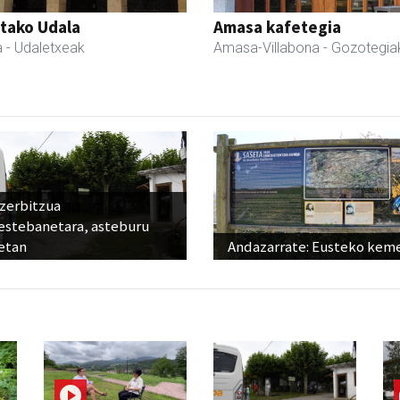
tako Udala
Amasa kafetegia
a
- Udaletxeak
Amasa-Villabona
- Gozotegia
 zerbitzua
estebanetara, asteburu
etan
Andazarrate: Eusteko kem