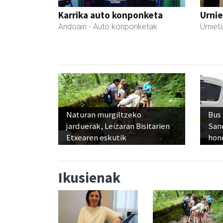
Karrika auto konponketa
Urnie
Andoain
- Auto konponketak
Urniet
Naturan murgiltzeko
Bus
jarduerak, Leizaran Bisitarien
San
Etxearen eskutik
hon
Ikusienak