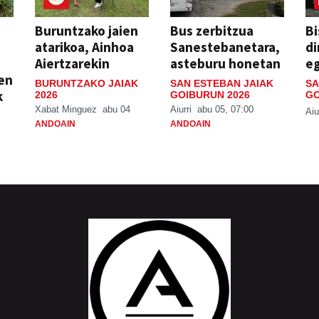
Buruntzako jaien
Bus zerbitzua
Bi
atarikoa, Ainhoa
Sanestebanetara,
di
Aiertzarekin
asteburu honetan
e
ien
BURUNTZAKO JAIAK
SAN ESTEBAN JAIAK
SA
k
2026
GOIBURUN 2026
GO
Xabat Minguez
abu 04
Aiurri
abu 05, 07:00
Aiu
ANDOAIN
ANDOAIN