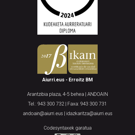
Aiurri.eus - Erroitz BM
Arantzibia plaza, 4-5 behea | ANDOAIN
Tel.: 943 300 732 | Faxa: 943 300 731
andoain@aiurri.eus | idazkaritza@aiurri.eus
Codesyntaxek garatua