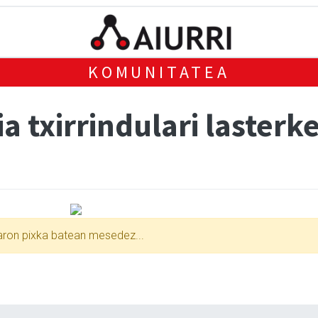
KOMUNITATEA
a txirrindulari lasterk
xaron pixka batean mesedez...