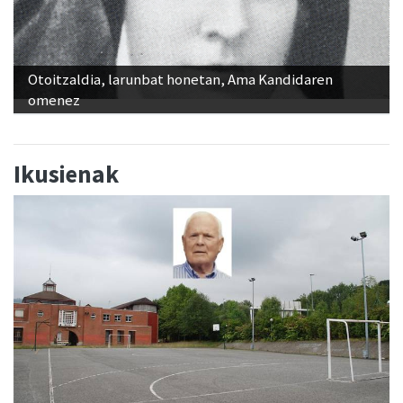
Otoitzaldia, larunbat honetan, Ama Kandidaren
omenez
Ikusienak