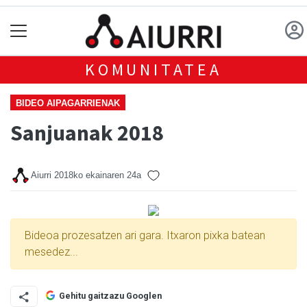
KOMUNITATEA
BIDEO AIPAGARRIENAK
Sanjuanak 2018
Aiurri
2018ko ekainaren 24a
Bideoa prozesatzen ari gara. Itxaron pixka batean
mesedez...
Gehitu gaitzazu Googlen