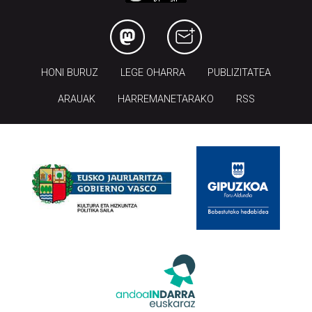
HONI BURUZ
LEGE OHARRA
PUBLIZITATEA
ARAUAK
HARREMANETARAKO
RSS