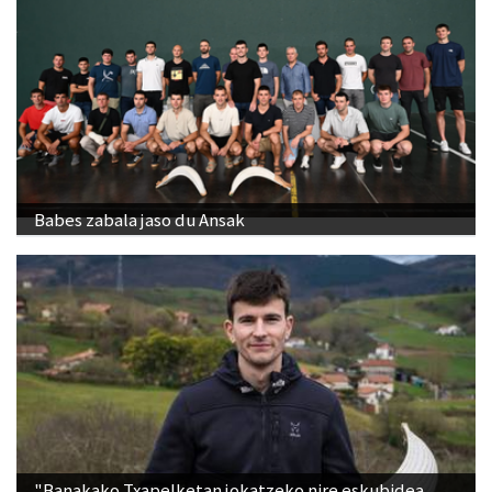
Babes zabala jaso du Ansak
"Banakako Txapelketan jokatzeko nire eskubidea