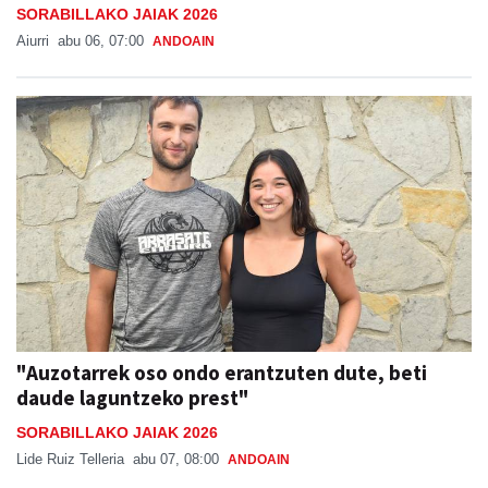
SORABILLAKO JAIAK 2026
Aiurri
abu 06, 07:00
ANDOAIN
"Auzotarrek oso ondo erantzuten dute, beti
daude laguntzeko prest"
SORABILLAKO JAIAK 2026
Lide Ruiz Telleria
abu 07, 08:00
ANDOAIN