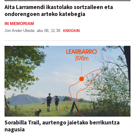
Aita Larramendi ikastolako sortzaileen eta
ondorengoen arteko katebegia
IN MEMORIAM
Jon Ander Ubeda
abu 06, 11:38
ANDOAIN
Sorabilla Trail, aurtengo jaietako berrikuntza
nagusia