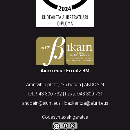
Aiurri.eus - Erroitz BM
Arantzibia plaza, 4-5 behea | ANDOAIN
Tel.: 943 300 732 | Faxa: 943 300 731
andoain@aiurri.eus | idazkaritza@aiurri.eus
Codesyntaxek garatua