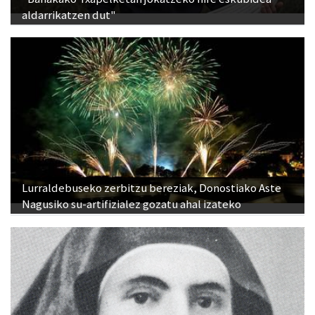
aldarrikatzen dut"
Lurraldebuseko zerbitzu bereziak, Donostiako Aste
Nagusiko su-artifizialez gozatu ahal izateko