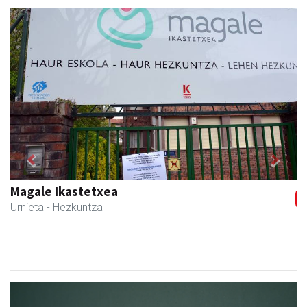
Previous
Next
Magale Ikastetxea
Urnieta
- Hezkuntza