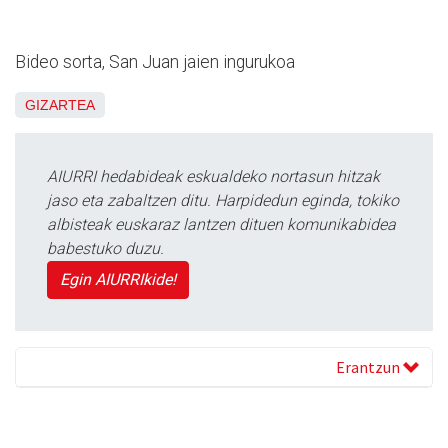
Bideo sorta, San Juan jaien ingurukoa
GIZARTEA
AIURRI hedabideak eskualdeko nortasun hitzak
jaso eta zabaltzen ditu. Harpidedun eginda, tokiko
albisteak euskaraz lantzen dituen komunikabidea
babestuko duzu.
Egin AIURRIkide!
Erantzun