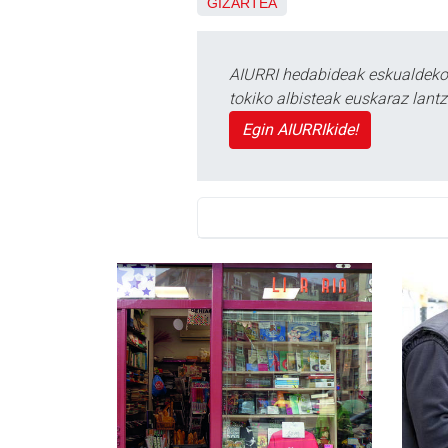
GIZARTEA
AIURRI hedabideak eskualdeko n
tokiko albisteak euskaraz lan
Egin AIURRIkide!