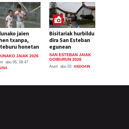
unako jaien
Bisitariak hurbildu
hen txanpa,
dira San Esteban
steburu honetan
egunean
SAN ESTEBAN JAIAK
UNAKO JAIAK 2026
GOIBURUN 2026
rri
abu 05, 08:47
Aiurri
abu 03
ANDOAIN
UNA