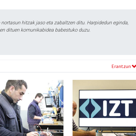
ortasun hitzak jaso eta zabaltzen ditu. Harpidedun eginda,
tzen dituen komunikabidea babestuko duzu.
Erantzun