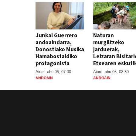
Junkal Guerrero
Naturan
andoaindarra,
murgiltzeko
Donostiako Musika
jarduerak,
Hamabostaldiko
Leizaran Bisitar
protagonista
Etxearen eskuti
Aiurri
abu 05, 07:00
Aiurri
abu 05, 08:30
ANDOAIN
ANDOAIN