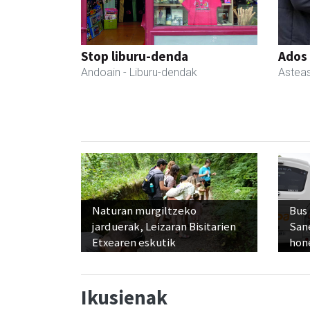
Stop liburu-denda
Ados
Andoain
- Liburu-dendak
Astea
Naturan murgiltzeko
Bus
jarduerak, Leizaran Bisitarien
San
Etxearen eskutik
hon
Ikusienak