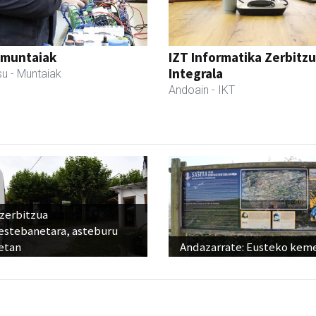
 muntaiak
IZT Informatika Zerbitzu
Integrala
su
- Muntaiak
Andoain
- IKT
 zerbitzua
estebanetara, asteburu
etan
Andazarrate: Eusteko kem