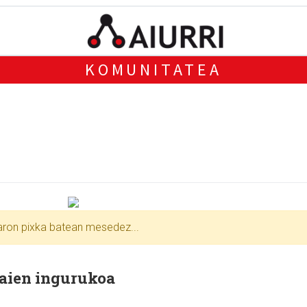
KOMUNITATEA
xaron pixka batean mesedez...
jaien ingurukoa