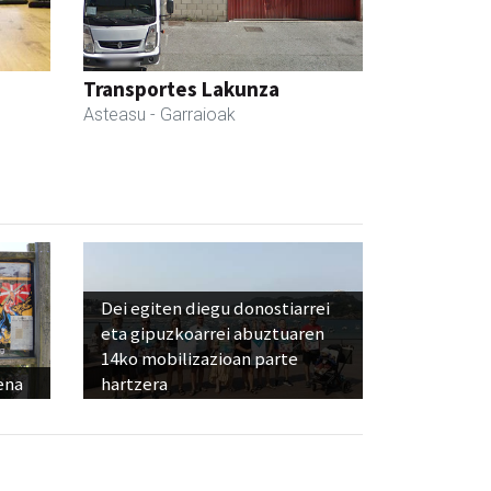
Transportes Lakunza
Asteasu
- Garraioak
Dei egiten diegu donostiarrei
eta gipuzkoarrei abuztuaren
14ko mobilizazioan parte
ena
hartzera