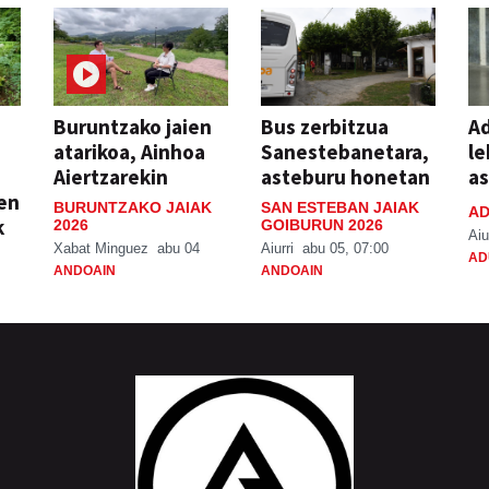
Buruntzako jaien
Bus zerbitzua
Ad
atarikoa, Ainhoa
Sanestebanetara,
le
Aiertzarekin
asteburu honetan
a
ien
BURUNTZAKO JAIAK
SAN ESTEBAN JAIAK
AD
k
2026
GOIBURUN 2026
Aiu
Xabat Minguez
abu 04
Aiurri
abu 05, 07:00
AD
ANDOAIN
ANDOAIN