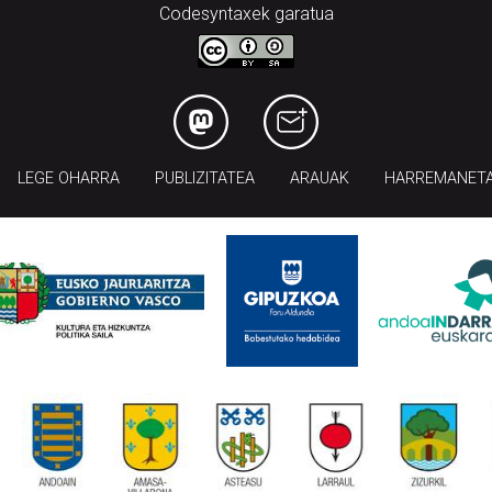
Codesyntaxek garatua
LEGE OHARRA
PUBLIZITATEA
ARAUAK
HARREMANET