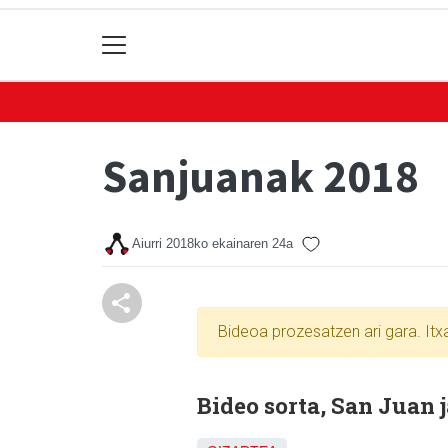
Sanjuanak 2018
Aiurri
2018ko ekainaren 24a
Bideoa prozesatzen ari gara. It
Bideo sorta, San Juan 