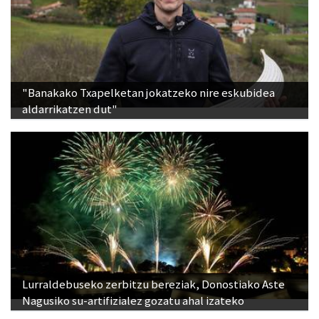
"Banakako Txapelketan jokatzeko nire eskubidea
aldarrikatzen dut"
Lurraldebuseko zerbitzu bereziak, Donostiako Aste
Nagusiko su-artifizialez gozatu ahal izateko