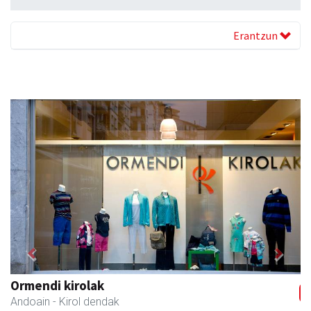
Erantzun
Previous
Next
Belkoain fisioterapia zerbitzua
Andoain
- Fisioterapia