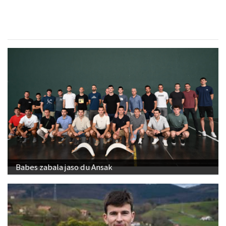
Babes zabala jaso du Ansak