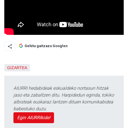
Gehitu gaitzazu Googlen
GIZARTEA
AIURRI hedabideak eskualdeko nortasun hitzak
jaso eta zabaltzen ditu. Harpidedun eginda, tokiko
albisteak euskaraz lantzen dituen komunikabidea
babestuko duzu.
Egin AIURRIkide!