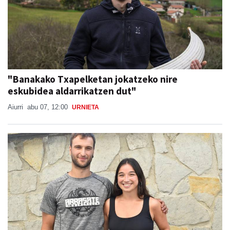
"Banakako Txapelketan jokatzeko nire
eskubidea aldarrikatzen dut"
Aiurri
abu 07, 12:00
URNIETA