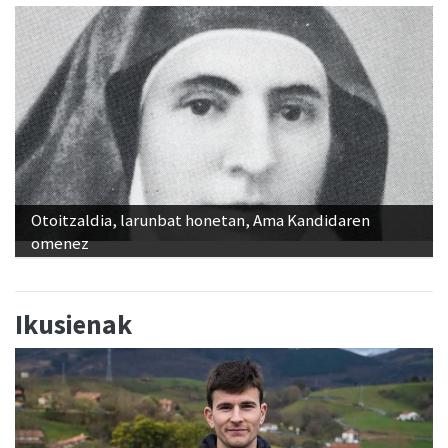
Otoitzaldia, larunbat honetan, Ama Kandidaren
omenez
Ikusienak