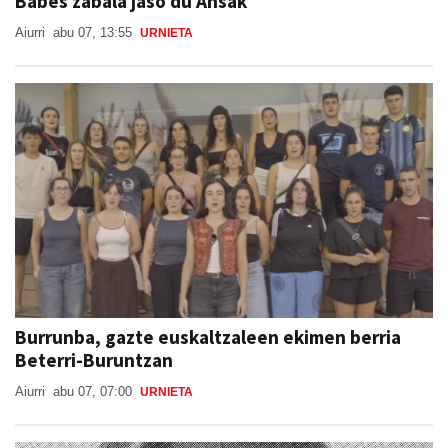
Babes zabala jaso du Ansak
Aiurri
abu 07, 13:55
URNIETA
Burrunba, gazte euskaltzaleen ekimen berria
Beterri-Buruntzan
Aiurri
abu 07, 07:00
URNIETA