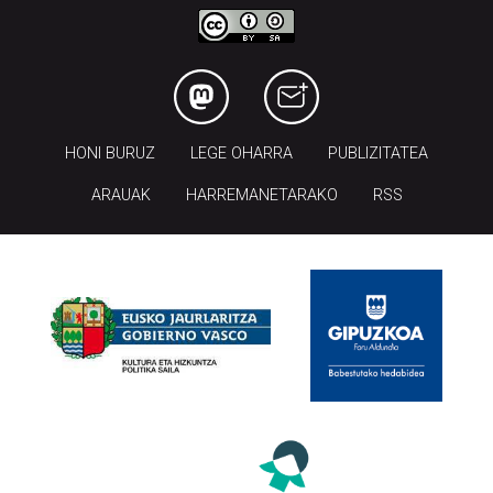
HONI BURUZ
LEGE OHARRA
PUBLIZITATEA
ARAUAK
HARREMANETARAKO
RSS