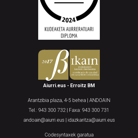
Aiurri.eus - Erroitz BM
Arantzibia plaza, 4-5 behea | ANDOAIN
Tel.: 943 300 732 | Faxa: 943 300 731
andoain@aiurri.eus | idazkaritza@aiurri.eus
Codesyntaxek garatua