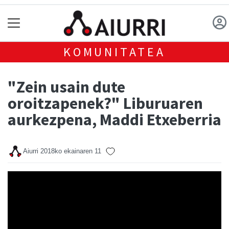
KOMUNITATEA
"Zein usain dute
oroitzapenek?" Liburuaren
aurkezpena, Maddi Etxeberria
Aiurri
2018ko ekainaren 11